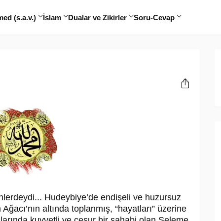
d (s.a.v.)
İslam
Dualar ve Zikirler
Soru-Cevap
lerdeydi... Hudeybiye’de endişeli ve hu­zursuz
Ağacı’nın altında toplanmış, “ha­yatları” üzerine
ralarında kuvvetli ve cesur bir sahabi olan Seleme