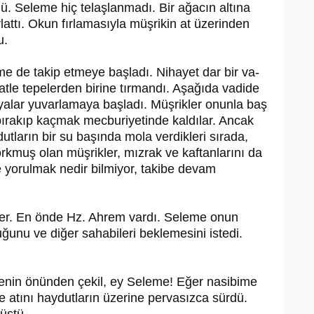
ü. Seleme hiç telaşlanmadı. Bir ağacın altına
rlattı. Okun fırlamasıyla müşrikin at üzerinden
u.
e de takip etmeye başladı. Nihayet dar bir va­
ratle tepelerden birine tırmandı. Aşağıda vadide
yalar yuvarlamaya baş­ladı. Müşrikler onunla baş
bırakıp kaç­mak mecburiyetinde kaldılar. Ancak
t­ların bir su başında mola verdikleri sırada,
 korkmuş olan müşrikler, mızrak ve kaftanlarını da
e yorulmak nedir bilmiyor, takibe devam
iştiler. En önde Hz. Ahrem vardı. Seleme onun
ğunu ve diğer sahabileri bekleme­sini istedi.
senin önünden çekil, ey Seleme! Eğer nasibime
 atını haydutların üzerine per­vasızca sürdü.