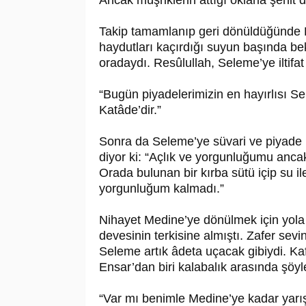
Ancak müşriklerin attığı oklarla şehit 
Takip tamamlanıp geri dönüldüğünde Re
haydutları kaçırdığı suyun başında bek
oradaydı. Re­sû­lul­lah, Seleme’ye iltifa
“Bugün piyadelerimizin en hayırlısı Se
Katâde’dir.”
Sonra da Seleme’ye süvari ve piyade h
diyor ki: “Açlık ve yorgunluğumu anc
Orada bulunan bir kırba sütü içip su i
yorgunluğum kalmadı.”
Nihayet Medine’ye dönülmek için yola çı
devesinin terkisine almıştı. Zafer sevinci
Seleme artık âdeta uçacak gibiydi. Kaf
Ensar’dan biri kalabalık arasında şöy
“Var mı benimle Medine’ye kadar yarı