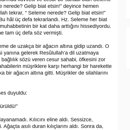
me nerede? Ge­lip biat etsin!” deyince hemen
l­lah tekrar, “ Seleme nerede? Ge­lip biat etsin!”
 Bu hâl üç defa tekrarlandı. Hz. Seleme her biat
 mu­habbetinin bir kat daha arttığını hissediyordu.
ine tam üç defa söz vermişti.
leme de uzakça bir ağacın altına gidip uzandı. O
i yanına gelerek Re­sû­lul­lah’a dil uzatmaya
ne bağlılık sözü veren cesur sahabi, öfkesini zor
ahabilerin müşrikle­re karşı herhangi bir harekette
bir ağa­cın altına gitti. Müşrikler de silahlarını
ses duyuldu:
ürüldü!”
yanamadı. Kılıcını eline aldı. Sessizce,
Ağaçta asılı duran kılıçlarını aldı. Son­ra da,