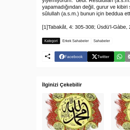
yiyemiyorum.” dedi. Re­sû­lul­lah (a.s.
yapamadığından değil, gu­rur ve kibiri
sû­lul­lah (a.s.m.) bunun için beddua et
[1]Tabakât, 4: 305-308; Üsdü’l-Gàbe, 
Kategori
Erkek Sahabeler
Sahabeler
Facebook
Twitter
İlginizi Çekebilir