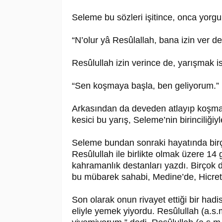
Seleme bu sözleri işitince, onca yor
“N’olur yâ Re­sû­lal­lah, bana izin ver 
Re­sû­lul­lah izin verince de, yarışmak
“Sen koşmaya başla, ben geliyorum.”
Arkasından da deveden atlayıp koşma
kesici bu yarış, Seleme’nin birinciliğiyle
Seleme bundan sonraki hayatında birç
Re­sû­lul­lah ile birlikte olmak üzere 14 
kahramanlık destanları yazdı. Birçok def
bu mübarek sahabi, Medine’de, Hicret’
Son olarak onun rivayet ettiği bir hadis
eliyle yemek yiyordu. Re­sû­lul­lah (a.