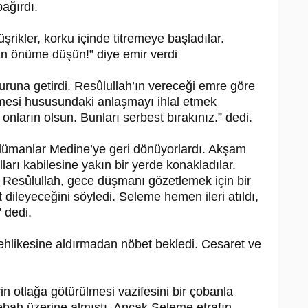
ağırdı.
rikler, korku içinde titremeye başla­dılar.
 önüme düşün!” diye emir ver­di
uruna getirdi. Re­sû­lul­lah’ın vereceği emre göre
memesi hususundaki anlaşmayı ihlal etmek
onların olsun. Bunları serbest bırakınız.” dedi.
ümanlar Medine’ye geri dönüyorlar­dı. Akşam
rı kabilesine yakın bir yer­de konakladılar.
e­sû­lul­lah, gece düş­manı gözetlemek için bir
 dileyeceğini söyledi. Seleme hemen ileri atıldı,
 de­di.
hlikesine aldırmadan nöbet bekledi. Cesaret ve
 otlağa götürülmesi vazifesini bir ço­banla
ebah üzerine almıştı. Ancak Sele­me etrafın