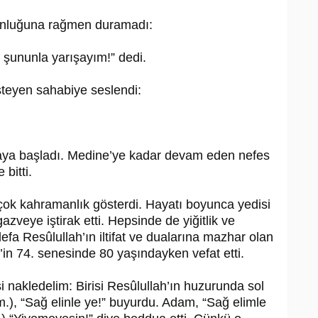
gunluğuna rağmen duramadı:
de şununla yarışayım!” dedi.
 isteyen sahabiye seslendi:
ya başladı. Medine’ye kadar devam eden nefes
 bitti.
ok kahramanlık gösterdi. Hayatı bo­yunca yedisi
gazveye iştirak etti. Hepsin­de de yiğitlik ve
a Re­sû­lul­lah’ın iltifat ve dualarına mazhar olan
in 74. senesin­de 80 yaşındayken vefat etti.
i nakledelim: Birisi Re­sû­lul­lah’ın huzurunda sol
s.m.), “Sağ elinle ye!” buyurdu. Adam, “Sağ elimle