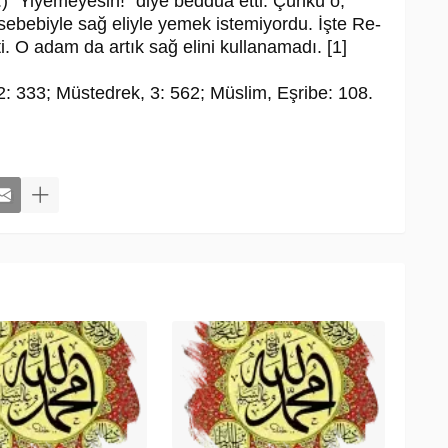
m.) “Yiyemeyesin!” diye beddua etti. Çünkü o,
 sebebiyle sağ eliyle yemek istemiyordu. İşte Re­
ti. O adam da artık sağ elini kullanamadı. [1]
2: 333; Müstedrek, 3: 562; Müslim, Eşribe: 108.