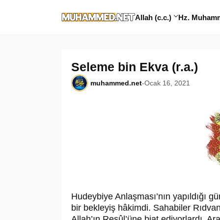
Allah (c.c.)
Hz. Muhamme
Seleme bin Ekva (r.a.)
muhammed.net
-
Ocak 16, 2021
Hudeybiye Anlaşması’nın yapıldığı gün
bir bekleyiş hâkimdi. Sahabiler Rıdvan 
Allah’ın Resûl’üne biat ediyorlardı. A