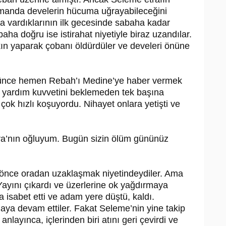
amanda develerin hücuma uğra­yabileceğini
ğa vardıklarının ilk gecesin­de sabaha kadar
ha doğru ise istirahat niyetiyle biraz uzandılar.
kın yaparak ço­banı öldürdüler ve develeri önüne
ünce hemen Rebah’ı Medine’ye haber vermek
n yardım kuvvetini beklemeden tek başına
çok hızlı koşuyordu. Nihayet onlara yetişti ve
kva’nın oğluyum. Bugün sizin ölüm gü­nünüz
n önce oradan uzaklaşmak niyetindeydiler. Ama
ayını çıkardı ve üzerlerine ok yağdırmaya
ta isabet etti ve adam yere düştü, kaldı.
ya devam ettiler. Fakat Seleme’nin yine takip
nlayınca, içle­rinden biri atını geri çevirdi ve