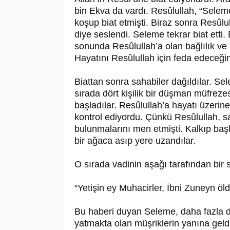
bin Ekva da vardı. Re­sû­lul­lah, “Sele
koşup biat etmişti. Biraz sonra Re­sû­lu
diye seslendi. Seleme tekrar biat etti.
sonunda Re­sû­lul­lah’a olan bağlılık ve
Hayatını Re­sû­lul­lah için feda edeceğ
Biattan sonra sahabiler dağıldılar. Se
sırada dört kişilik bir düşman müfrezes
başladılar. Re­sû­lul­lah’a hayatı üzeri
kontrol ediyordu. Çünkü Re­sû­lul­lah, s
bulunmalarını men etmişti. Kalkıp başka 
bir ağaca asıp yere uzandılar.
O sırada vadinin aşağı tarafından bir 
“Yetişin ey Muhacirler, İbni Zuneyn öld
Bu haberi duyan Seleme, daha fazla da
yatmakta olan müşriklerin yanına geldi. 