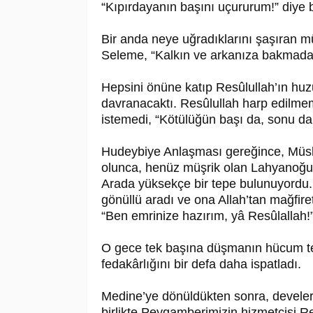
“Kıpırdayanın başını uçururum!” diye b
Bir anda neye uğradıklarını şaşıran müş
Seleme, “Kalkın ve arkanıza bakmadan
Hepsini önüne katıp Re­sû­lul­lah’ın huz
davranacaktı. Re­sû­lul­lah harp edil
istemedi, “Kötülüğün başı da, sonu da 
Hudeybiye Anlaşması gereğince, Müsl
olunca, henüz müşrik olan Lahyanoğulla
Arada yüksekçe bir tepe bulunuyordu. R
gönüllü aradı ve ona Allah’tan mağfiret
“Ben emrinize hazırım, yâ Re­sû­lal­lah!”
O gece tek başına düşmanın hücum te
fedakârlığını bir defa daha ispatladı.
Medine’ye dönüldükten sonra, develerin
birlikte Peygamberimizin hizmetçisi R