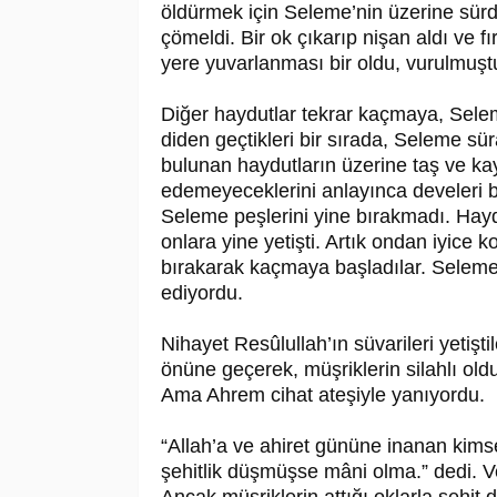
öldürmek için Seleme’nin üzerine sürd
çömeldi. Bir ok çıkarıp nişan aldı ve fı
yere yuvarlanması bir oldu, vurulmuş­t
Diğer haydutlar tekrar kaçmaya, Selem
diden geçtikleri bir sırada, Seleme sü
bu­lunan haydutların üzerine taş ve ka
ede­meyeceklerini anlayınca develeri 
Se­leme peşlerini yine bırakmadı. Haydu
onla­ra yine yetişti. Artık ondan iyice
bı­rakarak kaçmaya başladı­lar. Selem
ediyordu.
Nihayet Re­sû­lul­lah’ın süvarileri yet
önüne geçerek, müşriklerin silahlı oldu
Ama Ahrem cihat ateşiyle yanıyordu.
“Allah’a ve ahiret gününe inanan kim
şehitlik düşmüşse mâni olma.” dedi. Ve