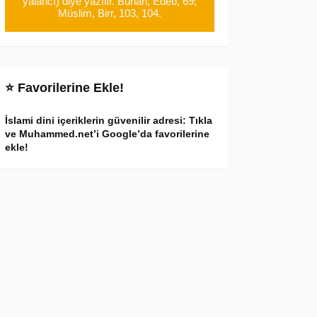
yalancı) diye yazılır. Buhari, Edeb, 69;
Müslim, Birr, 103, 104.
⭐ Favorilerine Ekle!
İslami dini içeriklerin güvenilir adresi: Tıkla
ve Muhammed.net’i Google’da favorilerine
ekle!