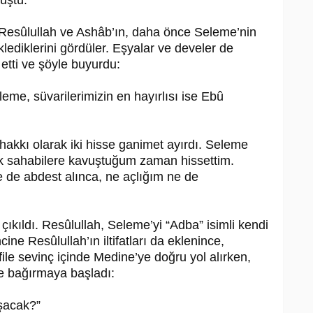
düştü.
­sû­lul­lah ve Ashâb’ın, daha önce Seleme’nin
lediklerini gördüler. Eşyalar ve develer de
t etti ve şöyle buyurdu:
leme, süvarilerimizin en hayırlısı ise Ebû
akkı olarak iki hisse ganimet ayırdı. Se­leme
ak sahabilere kavuştuğum zaman hissettim.
le de abdest alınca, ne açlığım ne de
kıldı. Re­sû­lul­lah, Seleme’yi “Adba” isimli kendi
ne Re­sû­lul­lah’ın iltifatları da eklenince,
ile sevinç içinde Medine’ye doğru yol alırken,
le bağırmaya başladı:
şacak?”