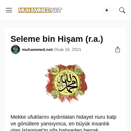
Seleme bin Hişam (r.a.)
muhammed.net
-
Ocak 16, 2021
Mekke ufuklarını aydınlatan hidayet nuru kalp
ve gönüllere yansıyınca, en bü­yük insanlık
olan İslamiyet’in şifa bahşeden berrak