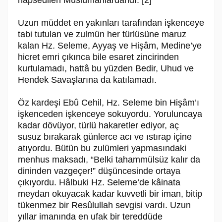
hapsedilen Müslümanlardandı. [2]
Uzun müddet en yakınları tarafından işkenceye
tabi tutulan ve zulmün her türlüsüne maruz
kalan Hz. Seleme, Ayyaş ve Hişâm, Medine’ye
hicret emri çı­kınca bile esaret zincirinden
kurtulamadı, hattâ bu yüzden Bedir, Uhud ve
Hen­dek Savaşlarına da katılamadı.
Öz kardeşi Ebû Cehil, Hz. Seleme bin Hişâm’ı
işkenceden işkenceye soku­yordu. Yoruluncaya
kadar dövüyor, türlü hakaretler ediyor, aç
susuz bırakarak günlerce acı ve ıstırap içine
atıyordu. Bütün bu zulümleri yapmasındaki
men­hus maksadı, “Belki tahammülsüz kalır da
dininden vazgeçer!” düşüncesinde ortaya
çıkıyordu. Hâlbuki Hz. Seleme’de kâinata
meydan okuyacak kadar kuv­vetli bir iman, bitip
tükenmez bir Re­sû­lul­lah sevgisi vardı. Uzun
yıllar imanında en ufak bir tereddüde