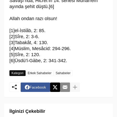
Savaşı’nda, Hicret’in 14. senesi Muharrem
ayın­da şehit düştü.[6]
Allah ondan razı olsun!
[1]el-İstiâb, 2: 85.
[2]Sîre, 2: 3-6.
[3]Tabakât, 4: 130.
[4]Müslim, Mesâcid: 294-296.
[5]Sîre, 2: 120.
[6]Üsdü’l-Gàbe, 2: 341-342.
Kategori
Erkek Sahabeler
Sahabeler
Facebook
İlginizi Çekebilir