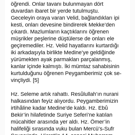
öğrendi. Onlar tavanı bulunmayan dört
duvardan ibaret bir yerde tutulmuştu.
Geceleyin oraya varan Velid, bağlandıkları ipi
kesti, onları devesine bindirerek Mekke’den
çıkardı. Mazlumların kaçtıklarını öğrenen
müşrikler peşlerine düştülerse de onları ele
geçiremediler. Hz. Velid hayatlarını kurtardığı
iki arkadaşıyla birlikte Medi­ne’ye geldiğinde
yürümekten ayak parmakları parçalanmış,
kanlar içinde kal­mıştı. İki mümtaz sahabisinin
kurtulduğunu öğrenen Peygamberimiz çok se­
vinçliydi. [5]
Hz. Seleme artık rahattı. Re­sû­lul­lah’ın nurani
halkasından feyiz alıyordu. Pey­gamberimizin
irtihâline kadar Medine’de kaldı. Hz. Ebû
Bekir’in hilafetinde Suriye Seferi’ne katılan
mücahitler arasında yer aldı. Hz. Ömer’in
halifeliği sıra­sında vuku bulan Mercü’s-Sufr