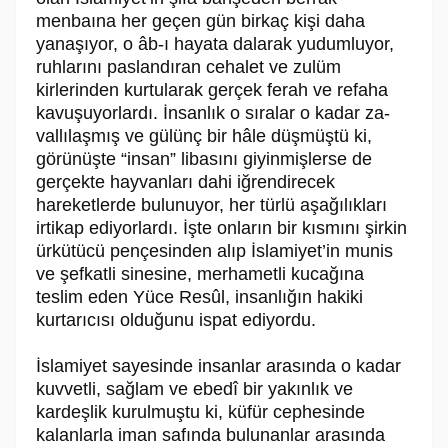
menbaına her geçen gün bir­kaç kişi daha
yanaşıyor, o âb-ı hayata dalarak yudumluyor,
ruhlarını paslandı­ran cehalet ve zulüm
kirlerinden kurtularak gerçek ferah ve refaha
kavuşuyor­lardı. İnsanlık o sıralar o kadar za­
vallılaşmış ve gülünç bir hâle düşmüştü ki,
görünüşte “insan” libasını giyinmişlerse de
gerçekte hayvanları dahi iğrendirecek
hareketlerde bulunuyor, her türlü aşağılıkları
irtikap ediyorlardı. İşte onların bir kısmını şirkin
ürkütücü pençesinden alıp İslamiyet’in munis
ve şefkatli sinesi­ne, merhametli kucağına
teslim eden Yüce Resûl, insanlığın hakiki
kurtarıcısı olduğunu ispat ediyordu.
İslamiyet sayesinde insanlar arasında o kadar
kuvvetli, sağlam ve ebedî bir yakınlık ve
kardeşlik kurulmuştu ki, küfür cephesinde
kalanlarla iman safında bulunanlar arasında