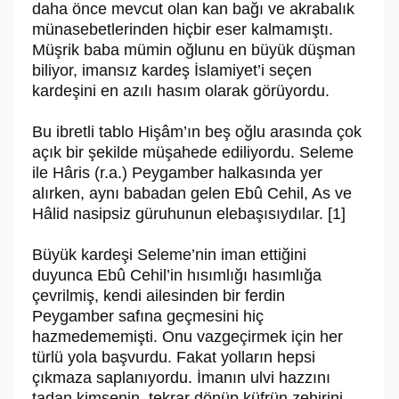
daha önce mevcut olan kan bağı ve akrabalık
münasebetle­rinden hiçbir eser kalmamıştı.
Müşrik baba mümin oğlunu en büyük düşman
biliyor, imansız kardeş İslamiyet’i seçen
kardeşini en azılı hasım olarak görü­yordu.
Bu ibretli tablo Hişâm’ın beş oğlu arasında çok
açık bir şekilde müşahede edi­liyordu. Seleme
ile Hâris (r.a.) Peygamber halkasında yer
alırken, aynı babadan gelen Ebû Cehil, As ve
Hâlid nasipsiz güruhunun elebaşısıydılar. [1]
Büyük kardeşi Seleme’nin iman ettiğini
duyunca Ebû Cehil’in hısımlığı ha­sımlığa
çevrilmiş, kendi ailesinden bir ferdin
Peygamber safına geçmesini hiç
hazmedememişti. Onu vazgeçirmek için her
türlü yola başvurdu. Fakat yolların hepsi
çıkmaza saplanıyordu. İmanın ulvi hazzını
tadan kimsenin, tekrar dönüp küfrün zehirini