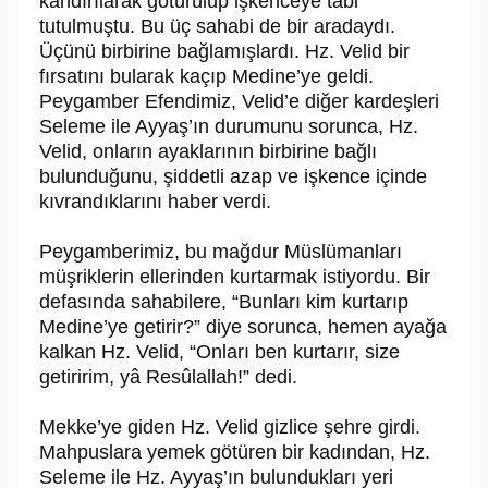
kandırılarak götürülüp işkenceye tabi
tutulmuştu. Bu üç sahabi de bir aradaydı.
Üçünü birbirine bağlamışlardı. Hz. Velid bir
fırsatını bularak kaçıp Medine’ye geldi.
Peygamber Efendimiz, Velid’e diğer kardeşleri
Seleme ile Ayyaş’ın duru­munu sorunca, Hz.
Velid, onların ayaklarının birbirine bağlı
bulunduğunu, şid­detli azap ve işkence içinde
kıvrandıklarını haber verdi.
Peygamberimiz, bu mağdur Müslümanları
müşriklerin ellerinden kurtarmak istiyordu. Bir
defasında sahabilere, “Bunları kim kurtarıp
Medine’ye getirir?” diye sorunca, hemen ayağa
kalkan Hz. Velid, “Onları ben kurtarır, size
getiri­rim, yâ Re­sû­lal­lah!” dedi.
Mekke’ye giden Hz. Velid gizlice şehre girdi.
Mahpuslara yemek götüren bir kadından, Hz.
Seleme ile Hz. Ayyaş’ın bulundukları yeri