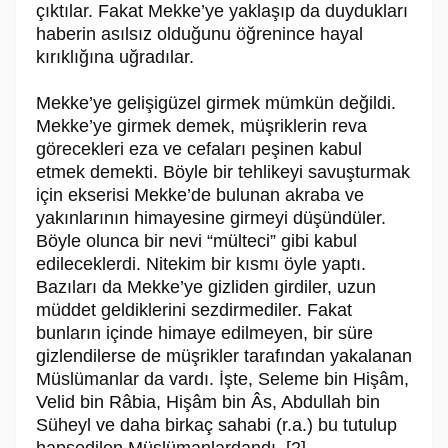
çıktılar. Fakat Mekke’ye yaklaşıp da duydukları
haberin asılsız olduğunu öğrenince ha­yal
kırıklığına uğradılar.
Mekke’ye gelişigüzel girmek mümkün değildi.
Mekke’ye girmek demek, müşriklerin reva
görecekleri eza ve cefaları peşinen kabul
etmek demekti. Böy­le bir tehlikeyi savuşturmak
için ekserisi Mekke’de bulunan akraba ve
yakınlarının himayesine girmeyi düşündüler.
Böyle olunca bir nevi “mülteci” gibi kabul
edileceklerdi. Nitekim bir kıs­mı öyle yaptı.
Bazıları da Mekke’ye gizliden girdi­ler, uzun
müddet geldiklerini sezdirmediler. Fakat
bunların içinde himaye edil­meyen, bir süre
gizlendilerse de müşrikler tarafından yakalanan
Müslümanlar da vardı. İşte, Seleme bin Hişâm,
Velid bin Râbia, Hişâm bin Âs, Abdullah bin
Süheyl ve daha birkaç sahabi (r.a.) bu tutulup