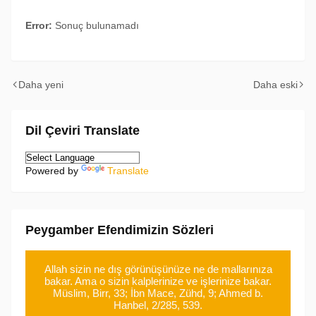
Error:
Sonuç bulunamadı
Daha yeni
Daha eski
Dil Çeviri Translate
Powered by
Translate
Peygamber Efendimizin Sözleri
Allah sizin ne dış görünüşünüze ne de mallarınıza
bakar. Ama o sizin kalplerinize ve işlerinize bakar.
Müslim, Birr, 33; İbn Mace, Zühd, 9; Ahmed b.
Hanbel, 2/285, 539.