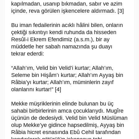
kapılmadan, usanıp bıkmadan, sabır ve azim
içinde, reva görülen işkencelere aldırmadı. [3]
Bu iman fedailerinin acıklı hâlini bilen, onların
çektiği sıkıntıyı kendi ruhun­da da hisseden
Resûl-i Ekrem Efendimiz (a.s.m.), bir ay
müddetle her sabah namazında şu duayı
tekrar ederdi:
“Allah’ım, Velid bin Velid’i kurtar; Allah’ım,
Seleme bin Hişâm’ı kurtar; Al­lah’ım Ayyaş bin
Râbia’yı kurtar; Allah’ım, müminlerin zayıf
olanlarını kur­tar!” [4]
Mekke müşriklerinin elinde bulunan bu üç
sahabi birbirlerinin amca çocuk­larıydı. Mugîre
üçünün de dedesiydi. Velid bin Velid Müslüman
olup Mekke’ye gidince hapse­dilmiş, Ayyaş bin
Râbia hicret esnasında Ebû Cehil tarafından