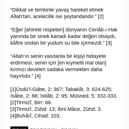
“Dikkat ve temkinle yavaş hareket etmek
Allah’tan, acelecilik ise şeytandan­dır.” [2]
“Eğer [ahirete nispeten] dünyanın Cenâb-ı Hak
yanında bir sinek kanadı ka­dar değeri olsaydı,
kâfire ondan bir yudum su bile içirmezdi.” [3]
“Allah’ın senin vasıtanla bir kişiyi hidayete
erdirmesi, senin için [en kıymetli mal olan]
kırmızı develeri sadaka vermekten daha
hayırlıdır.” [4]
[1]Üsdü’l-Gàbe, 2: 367; Tabakât, 3: 624-625;
İsâbe, 2: 88; İstiâb, 2: 95; Müsned, 5: 332-333.
[2]Tirmizî, Birr: 66.
[3]Tirmizî, Zühd: 13; İbni Mâce, Zühd: 3.
[4]Buhârî, Cihad: 103.