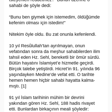
sahabi de şöyle dedi:
“Bunu ben giy­mek için istemedim, öldüğümde
kefenim olması için istedim!”
Nitekim öyle oldu. Bu zat onunla kefenlendi.
10 yıl Re­sû­lul­lah’tan ayrılmayan, onun
vefatından sonra da meşhur sahabilerden ilim
tahsil eden Hz. Sehl, bereketli bir ömür sürdü.
Bütün hayatını İslamiyet’e hizmetle geçirdi.
Birçok talebe yetiştirdi. Hicret’in 91. yılında 96
yaşındayken Medine’de vefat etti. O tarihte
hemen hemen hiçbir sahabi hayatta kalma­
mıştı. [1]
91 yıl İslam tarihinin mühim bir devrini
yakından gören Hz. Sehl, 188 hadis rivayet
etti. Bunlardan birkaçının meali şöyledir: