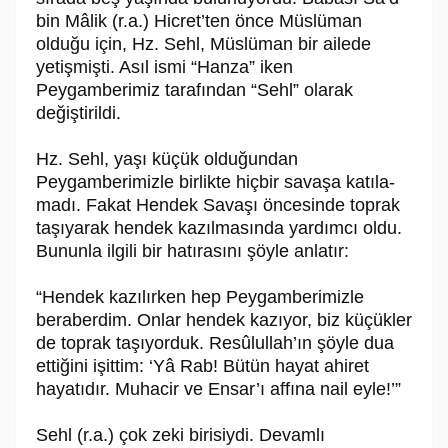
bin Mâlik (r.a.) Hicret’ten önce Müslüman
olduğu için, Hz. Sehl, Müslüman bir ailede
yetişmişti. Asıl ismi “Hanza” iken
Peygamberimiz tarafından “Sehl” olarak
değiştirildi.
Hz. Sehl, yaşı küçük olduğundan
Peygamberimizle birlikte hiçbir savaşa ka­tı­la­
ma­dı. Fakat Hendek Savaşı öncesinde toprak
taşıyarak hendek kazılmasın­da yardımcı oldu.
Bununla ilgili bir hatırasını şöyle anlatır:
“Hendek kazılırken hep Peygamberimizle
beraberdim. Onlar hendek kazı­yor, biz küçükler
de toprak taşıyorduk. Re­sû­lul­lah’ın şöyle dua
ettiğini işittim: ‘Yâ Rab! Bütün hayat ahiret
hayatıdır. Muhacir ve Ensar’ı affına nail eyle!’”
Sehl (r.a.) çok zeki birisiydi. Devamlı