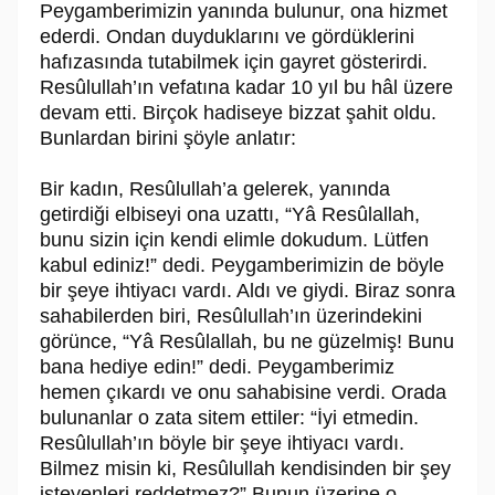
Peygamberimizin yanında bulunur, ona hizmet
ederdi. Ondan duyduklarını ve gördüklerini
hafızasında tutabilmek için gayret gösterirdi.
Re­sû­lul­lah’ın vefatına kadar 10 yıl bu hâl üzere
devam etti. Birçok hadiseye bizzat şahit oldu.
Bunlardan birini şöyle anlatır:
Bir kadın, Re­sû­lul­lah’a gelerek, yanında
getirdiği elbiseyi ona uzattı, “Yâ Re­sû­lal­lah,
bunu sizin için kendi elimle dokudum. Lütfen
kabul ediniz!” dedi. Pey­gamberi­mi­zin de böyle
bir şeye ihtiyacı vardı. Aldı ve giydi. Biraz sonra
sahabilerden biri, Re­sû­lul­lah’ın üzerindekini
görünce, “Yâ Re­sû­lal­lah, bu ne güzel­miş! Bunu
bana hediye edin!” dedi. Peygamberimiz
hemen çıkardı ve onu sahabisine verdi. Orada
bulunanlar o zata sitem ettiler: “İyi etmedin.
Re­sû­lul­lah’ın böyle bir şeye ihtiyacı vardı.
Bilmez misin ki, Re­sû­lul­lah kendisinden bir şey
isteyenleri reddetmez?” Bunun üzerine o