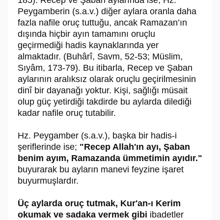
Peygamberin (s.a.v.) diğer aylara oranla daha
fazla nafile oruç tuttuğu, ancak Ramazan’ın
dışında hiçbir ayın tamamını oruçlu
geçirmediği hadis kaynaklarında yer
almaktadır. (Buhârî, Savm, 52-53; Müslim,
Sıyâm, 173-79). Bu itibarla, Recep ve Şaban
aylarının aralıksız olarak oruçlu geçirilmesinin
dinî bir dayanağı yoktur. Kişi, sağlığı müsait
olup güç yetirdiği takdirde bu aylarda dilediği
kadar nafile oruç tutabilir.
Hz. Peygamber (s.a.v.), başka bir hadis-i
şeriflerinde ise;
"Recep Allah'ın ayı, Şaban
benim ayım, Ramazanda ümmetimin ayıdır."
buyurarak bu ayların manevi feyzine işaret
buyurmuşlardır.
Üç aylarda oruç tutmak, Kur'an-ı Kerim
okumak ve sadaka vermek gibi
ibadetler