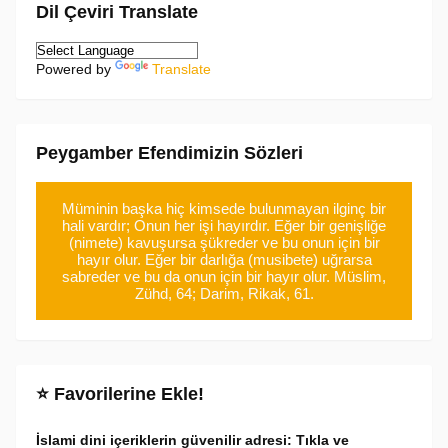
Dil Çeviri Translate
Powered by
Translate
Peygamber Efendimizin Sözleri
Müminin başka hiç kimsede bulunmayan ilginç bir
hali vardır; Onun her işi hayırdır. Eğer bir genişliğe
(nimete) kavuşursa şükreder ve bu onun için bir
hayır olur. Eğer bir darlığa (musibete) uğrarsa
sabreder ve bu da onun için bir hayır olur. Müslim,
Zühd, 64; Darim, Rikak, 61.
⭐ Favorilerine Ekle!
İslami dini içeriklerin güvenilir adresi: Tıkla ve