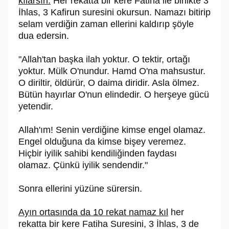
kılarsın.
Her rekatta bir kere Fatiha ile birlikte 3
İhlas, 3 Kafirun suresini okursun. Namazı bitirip
selam verdiğin zaman ellerini kaldırıp şöyle
dua edersin.
"Allah'tan başka ilah yoktur. O tektir, ortağı
yoktur. Mülk O'nundur. Hamd O'na mahsustur.
O diriltir, öldürür, O daima diridir. Asla ölmez.
Bütün hayırlar O'nun elindedir. O herşeye gücü
yetendir.
Allah'ım! Senin verdiğine kimse engel olamaz.
Engel olduğuna da kimse bişey veremez.
Hiçbir iyilik sahibi kendiliğinden faydası
olamaz. Çünkü iyilik sendendir."
Sonra ellerini yüzüne sürersin.
Ayın ortasında da 10 rekat namaz kıl
her
rekatta bir kere Fatiha Suresini, 3 İhlas, 3 de