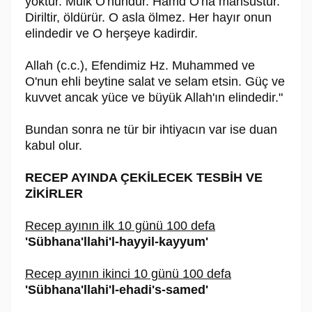
yoktur. Mülk O'nundur. Hamd O'na mahsustur.
Diriltir, öldürür. O asla ölmez. Her hayır onun
elindedir ve O herşeye kadirdir.
Allah (c.c.), Efendimiz Hz. Muhammed ve
O'nun ehli beytine salat ve selam etsin. Güç ve
kuvvet ancak yüce ve büyük Allah'ın elindedir."
Bundan sonra ne tür bir ihtiyacın var ise duan
kabul olur.
RECEP AYINDA ÇEKİLECEK TESBİH VE
ZİKİRLER
Recep ayının ilk 10 günü 100 defa
'Sübhana'llahi'l-hayyil-kayyum'
Recep ayının ikinci 10 günü 100 defa
'Sübhana'llahi'l-ehadi's-samed'