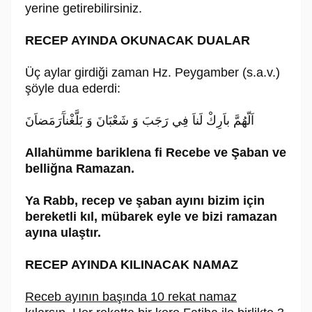
yerine getirebilirsiniz.
RECEP AYINDA OKUNACAK DUALAR
Üç aylar girdiği zaman Hz. Peygamber (s.a.v.)
şöyle dua ederdi:
اَلّهُمَّ باَرِكْ لَناَ فِي رَجَبَ وَ شَعْبَانَ وَ بَلَّغْنآَرَمَضاَنَ
Allahümme bariklena fi Recebe ve Şaban ve
belliğna Ramazan.
Ya Rabb, recep ve şaban ayını bizim için
bereketli kıl, mübarek eyle ve bizi ramazan
ayına ulaştır.
RECEP AYINDA KILINACAK NAMAZ
Receb ayının başında 10 rekat namaz