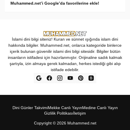
Muhammed.net’i Google’da favorilerine ekle!
İslami dini bilgi siteniz! Kuran ve sünnet ışığında islam dini
hakkında bilgiler. Muhammed.net, onlarca kategoride binlerce
içerik bulunan güvenilir islami dini bilgi sitesidir. Bilgiler bütün
insanların istifadesi için hazırlanmıştır. Orijinaline sadık kalmak
şartıyla, izin almaya gerek kalmadan, herkes istediği gibi alıp
istifade edebilir.
Dini Günler Takvimi
Mekke Canl‎ı Yay‎ın
Medine Canl‎ı Yayı‎n
Gizlilik Politikas‎ı
İletişim
Copyright ©
2026
Muhammed.net