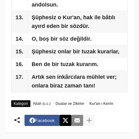
andolsun.
13.
Şüphesiz o Kur'an, hak ile bâtılı
ayırd eden bir sözdür.
14.
O, boş bir söz değildir.
15.
Şüphesiz onlar bir tuzak kurarlar,
16.
Ben de bir tuzak kurarım.
17.
Artık sen inkârcılara mühlet ver;
onlara biraz zaman tanı!
Kategori
Allah (c.c.)
Dualar ve Zikirler
Kur'an-ı Kerim
Facebook