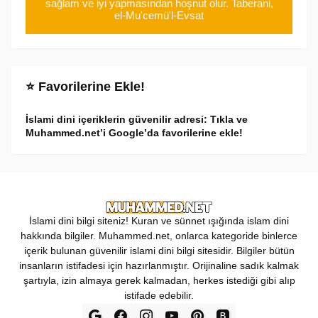
sağlam ve iyi yapmasından hoşnut olur. Taberani,
el-Mu'cemü'l-Evsat
⭐ Favorilerine Ekle!
İslami dini içeriklerin güvenilir adresi: Tıkla ve
Muhammed.net’i Google’da favorilerine ekle!
İslami dini bilgi siteniz! Kuran ve sünnet ışığında islam dini
hakkında bilgiler. Muhammed.net, onlarca kategoride binlerce
içerik bulunan güvenilir islami dini bilgi sitesidir. Bilgiler bütün
insanların istifadesi için hazırlanmıştır. Orijinaline sadık kalmak
şartıyla, izin almaya gerek kalmadan, herkes istediği gibi alıp
istifade edebilir.