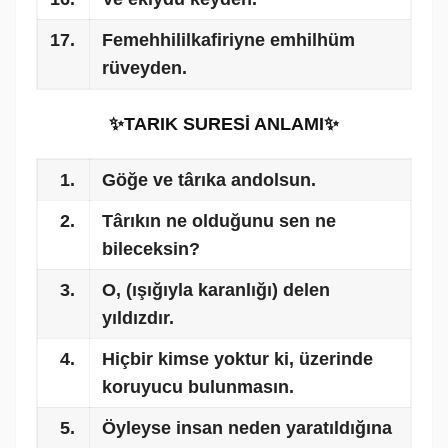
17.
Femehhililkafiriyne emhilhüm
rüveyden.
✨TARIK SURESİ ANLAMI✨
1.
Göğe ve târıka andolsun.
2.
Târıkın ne olduğunu sen ne
bileceksin?
3.
O, (ışığıyla karanlığı) delen
yıldızdır.
4.
Hiçbir kimse yoktur ki, üzerinde
koruyucu bulunmasın.
5.
Öyleyse insan neden yaratıldığına