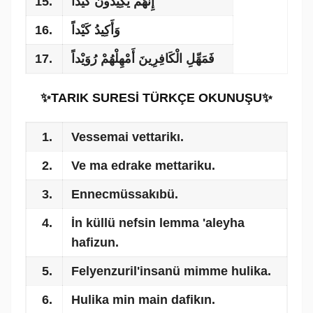
15.
إِنَّهُمْ يَكِيدُونَ كَيْداً
16.
وَأَكِيدُ كَيْداً
17.
فَمَهِّلِ الْكَافِرِينَ أَمْهِلْهُمْ رُوَيْداً
✨TARIK SURESİ TÜRKÇE OKUNUŞU✨
1.
Vessemai vettarikı.
2.
Ve ma edrake mettariku.
3.
Ennecmüssakıbü.
4.
İn küllü nefsin lemma 'aleyha
hafizun.
5.
Felyenzuril'insanü mimme hulika.
6.
Hulika min main dafikın.