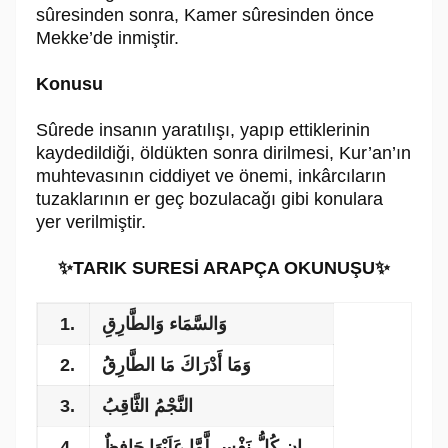
sûresinden sonra, Kamer sûresinden önce
Mekke’de inmiştir.
Konusu
Sûrede insanın yaratılışı, yapıp ettiklerinin
kaydedildiği, öldükten sonra dirilmesi, Kur’an’ın
muhtevasının ciddiyet ve önemi, inkârcıların
tuzaklarının er geç bozulacağı gibi konulara
yer verilmiştir.
✨TARIK SURESİ ARAPÇA OKUNUŞU✨
1.
وَالسَّمَاء وَالطَّارِقِ
2.
وَمَا أَدْرَاكَ مَا الطَّارِقُ
3.
النَّجْمُ الثَّاقِبُ
4.
إِن كُلُّ نَفْسٍ لَّمَّا عَلَيْهَا حَافِظٌ