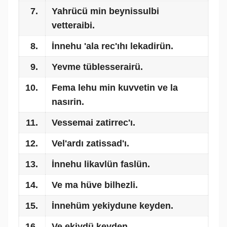
7.
Yahrücü min beynissulbi
vetteraibi.
8.
İnnehu 'ala rec'ıhı lekadirün.
9.
Yevme tüblesserairü.
10.
Fema lehu min kuvvetin ve la
nasırin.
11.
Vessemai zatirrec'ı.
12.
Vel'ardı zatissad'ı.
13.
İnnehu likavlün faslün.
14.
Ve ma hüve bilhezli.
15.
İnnehüm yekiydune keyden.
16.
Ve ekiydü keyden.