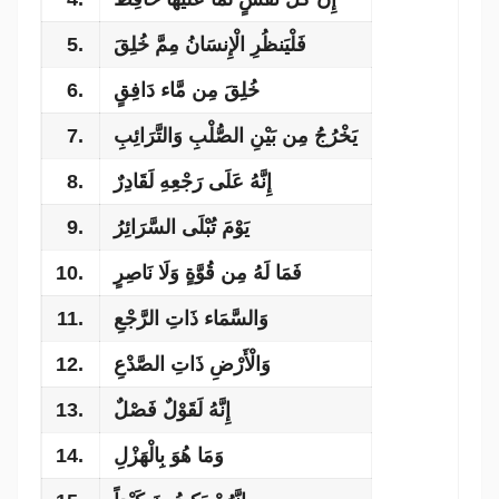
5.
فَلْيَنظُرِ الْإِنسَانُ مِمَّ خُلِقَ
6.
خُلِقَ مِن مَّاء دَافِقٍ
7.
يَخْرُجُ مِن بَيْنِ الصُّلْبِ وَالتَّرَائِبِ
8.
إِنَّهُ عَلَى رَجْعِهِ لَقَادِرٌ
9.
يَوْمَ تُبْلَى السَّرَائِرُ
10.
فَمَا لَهُ مِن قُوَّةٍ وَلَا نَاصِرٍ
11.
وَالسَّمَاء ذَاتِ الرَّجْعِ
12.
وَالْأَرْضِ ذَاتِ الصَّدْعِ
13.
إِنَّهُ لَقَوْلٌ فَصْلٌ
14.
وَمَا هُوَ بِالْهَزْلِ