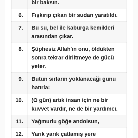
bir baksın.
6.
Fışkırıp çıkan bir sudan yaratıldı.
7.
Bu su, bel ile kaburga kemikleri
arasından çıkar.
8.
Şüphesiz Allah'ın onu, öldükten
sonra tekrar diriltmeye de gücü
yeter.
9.
Bütün sırların yoklanacağı günü
hatırla!
10.
(O gün) artık insan için ne bir
kuvvet vardır, ne de bir yardımcı.
11.
Yağmurlu göğe andolsun,
12.
Yarık yarık çatlamış yere