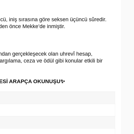
ü, iniş sırasına göre seksen üçüncü sûredir.
den önce Mekke’de inmiştir.
ndan gerçekleşecek olan uhrevî hesap,
rgılama, ceza ve ödül gibi konular etkili bir
RESİ ARAPÇA OKUNUŞU✨