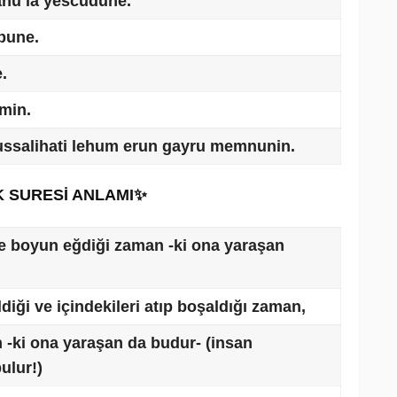
'anu la yescudune.
ibune.
.
min.
lussalihati lehum erun gayru memnunin.
K SURESİ ANLAMI✨
ne boyun eğdiği zaman -ki ona yaraşan
diği ve içindekileri atıp boşaldığı zaman,
 -ki ona yaraşan da budur- (insan
ulur!)