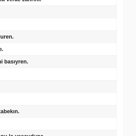
ruren.
e.
i basıyren.
tabekın.