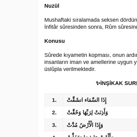
Nuzül
Mushaftaki sıralamada seksen dördünc
İnfitâr sûresinden sonra, Rûm sûresin
Konusu
Sûrede kıyametin kopması, onun ardı
insanların iman ve amellerine uygun ya
üslûpla verilmektedir.
✨İNŞİKAK SU
1.
إِذَا السَّمَاء انشَقَّتْ
2.
وَأَذِنَتْ لِرَبِّهَا وَحُقَّتْ
3.
وَإِذَا الْأَرْضُ مُدَّتْ