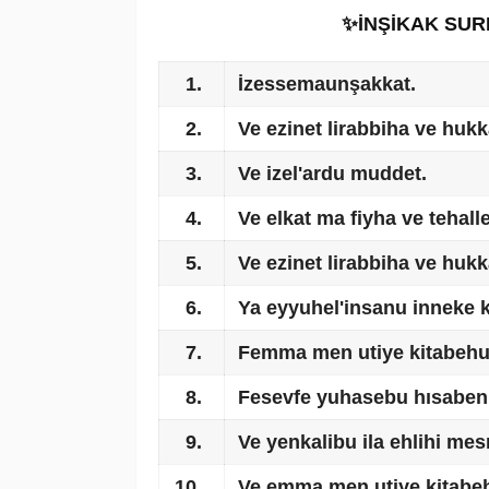
✨İNŞİKAK SU
1.
İzessemaunşakkat.
2.
Ve ezinet lirabbiha ve hukk
3.
Ve izel'ardu muddet.
4.
Ve elkat ma fiyha ve tehalle
5.
Ve ezinet lirabbiha ve hukk
6.
Ya eyyuhel'insanu inneke k
7.
Femma men utiye kitabehu 
8.
Fesevfe yuhasebu hısaben 
9.
Ve yenkalibu ila ehlihi mes
10.
Ve emma men utiye kitabeh