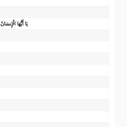
يَا أَيُّهَا الْإِنسَان