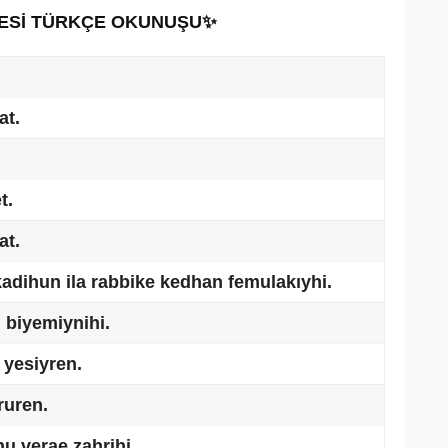
RESİ TÜRKÇE OKUNUŞU✨
at.
t.
at.
adihun ila rabbike kedhan femulakıyhi.
biyemiynihi.
yesiyren.
ruren.
u verae zahrihi.