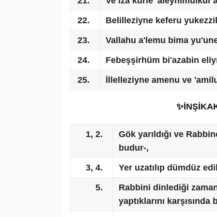
21.
Ve iza kurie 'aleyhimülkur
22.
Belilleziyne keferu yukezz
23.
Vallahu a'lemu bima yu'une
24.
Febeşşirhüm bi'azabin eliy
25.
İllelleziyne amenu ve 'ami
✨İNŞİKA
1, 2.
Gök yarıldığı ve Rabbi
budur-,
3, 4.
Yer uzatılıp dümdüz edil
5.
Rabbini dinlediği zaman
yaptıklarını karşısında b