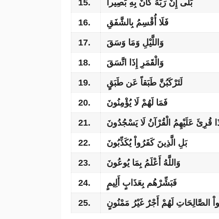
15.
بَلَى إِنَّ رَبَّهُ كَانَ بِهِ بَصِيراً
16.
فَلَا أُقْسِمُ بِالشَّفَقِ
17.
وَاللَّيْلِ وَمَا وَسَقَ
18.
وَالْقَمَرِ إِذَا اتَّسَقَ
19.
لَتَرْكَبُنَّ طَبَقاً عَن طَبَقٍ
20.
فَمَا لَهُمْ لَا يُؤْمِنُونَ
21.
ذَا قُرِئَ عَلَيْهِمُ الْقُرْآنُ لَا يَسْجُدُونَ
22.
بَلِ الَّذِينَ كَفَرُواْ يُكَذِّبُونَ
23.
وَاللَّهُ أَعْلَمُ بِمَا يُوعُونَ
24.
فَبَشِّرْهُم بِعَذَابٍ أَلِيمٍ
25.
ِلُواْ الصَّالِحَاتِ لَهُمْ أَجْرٌ غَيْرُ مَمْنُونٍ