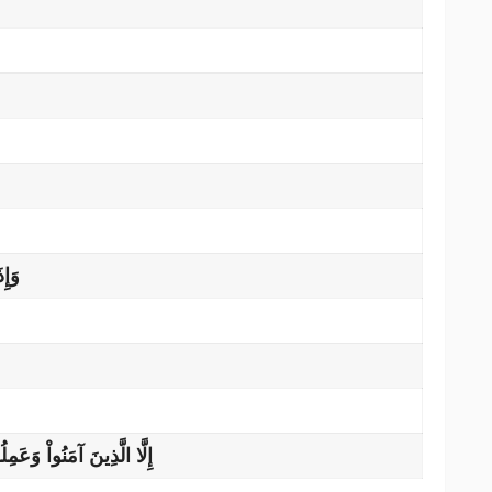
وَإِ
إِلَّا الَّذِينَ آمَنُواْ وَعَم