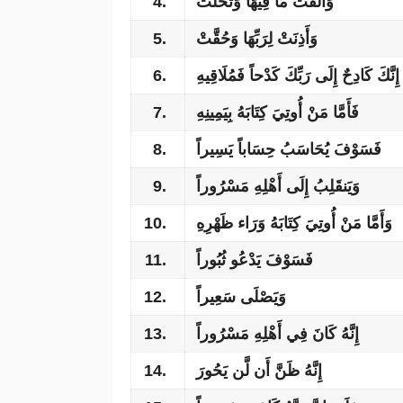
4.
وَأَلْقَتْ مَا فِيهَا وَتَخَلَّتْ
5.
وَأَذِنَتْ لِرَبِّهَا وَحُقَّتْ
6.
ُ إِنَّكَ كَادِحٌ إِلَى رَبِّكَ كَدْحاً فَمُلَاقِيهِ
7.
فَأَمَّا مَنْ أُوتِيَ كِتَابَهُ بِيَمِينِهِ
8.
فَسَوْفَ يُحَاسَبُ حِسَاباً يَسِيراً
9.
وَيَنقَلِبُ إِلَى أَهْلِهِ مَسْرُوراً
10.
وَأَمَّا مَنْ أُوتِيَ كِتَابَهُ وَرَاء ظَهْرِهِ
11.
فَسَوْفَ يَدْعُو ثُبُوراً
12.
وَيَصْلَى سَعِيراً
13.
إِنَّهُ كَانَ فِي أَهْلِهِ مَسْرُوراً
14.
إِنَّهُ ظَنَّ أَن لَّن يَحُورَ