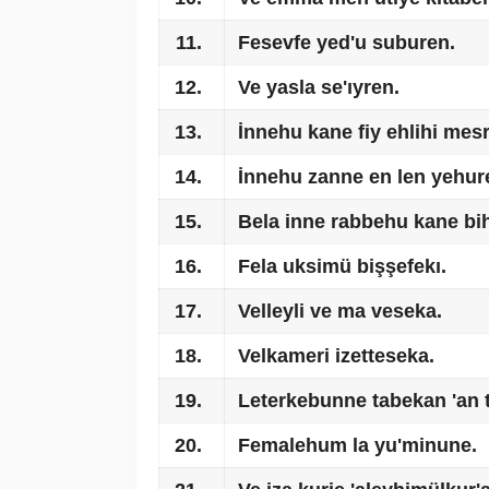
11.
Fesevfe yed'u suburen.
12.
Ve yasla se'ıyren.
13.
İnnehu kane fiy ehlihi mes
14.
İnnehu zanne en len yehur
15.
Bela inne rabbehu kane bih
16.
Fela uksimü bişşefekı.
17.
Velleyli ve ma veseka.
18.
Velkameri izetteseka.
19.
Leterkebunne tabekan 'an 
20.
Femalehum la yu'minune.