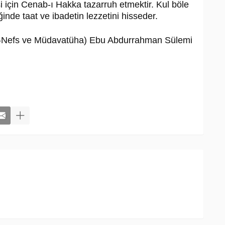
si için Cenab-ı Hakka tazarruh etmektir. Kul böle
iğinde taat ve ibadetin lezzetini hisseder.
ü'n-Nefs ve Müdavatüha) Ebu Abdurrahman Sülemi