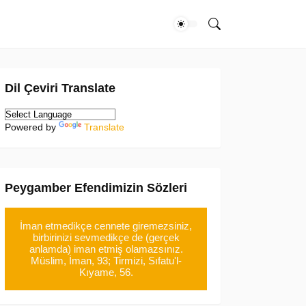
Dil Çeviri Translate
Powered by
Translate
Peygamber Efendimizin Sözleri
İman etmedikçe cennete giremezsiniz,
birbirinizi sevmedikçe de (gerçek
anlamda) iman etmiş olamazsınız.
Müslim, İman, 93; Tirmizi, Sıfatu'l-
Kıyame, 56.