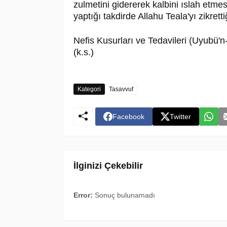
zulmetini gidererek kalbini ıslah etme
yaptığı takdirde Allahu Teala'yı zikrett
Nefis Kusurları ve Tedavileri (Uyub
(k.s.)
Kategori
Tasavvuf
Facebook
Twitter
İlginizi Çekebilir
Error:
Sonuç bulunamadı