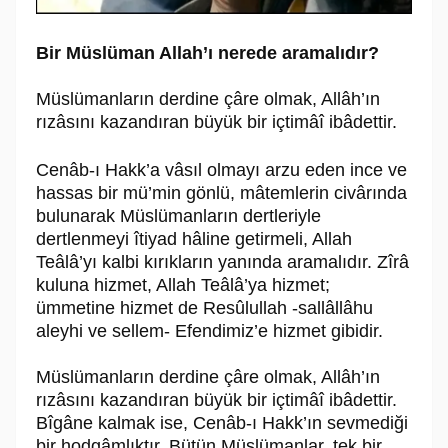
Bir Müslüman Allah’ı nerede aramalıdır?
Müslümanların derdine çâre olmak, Allâh’ın
rızâsını kazandıran büyük bir içtimâî ibâdettir.
Cenâb-ı Hakk’a vâsıl olmayı arzu eden ince ve
hassas bir mü’min gönlü, mâtemlerin civârında
bulunarak Müslümanların dertleriyle
dertlenmeyi îtiyad hâline getirmeli, Allah
Teâlâ’yı kalbi kırıkların yanında aramalıdır. Zîrâ
kuluna hizmet, Allah Teâlâ’ya hizmet;
ümmetine hizmet de Resûlullah -sallâllâhu
aleyhi ve sellem- Efendimiz’e hizmet gibidir.
Müslümanların derdine çâre olmak, Allâh’ın
rızâsını kazandıran büyük bir içtimâî ibâdettir.
Bîgâne kalmak ise, Cenâb-ı Hakk’ın sevmediği
bir hodgâmlıktır. Bütün Müslümanlar, tek bir