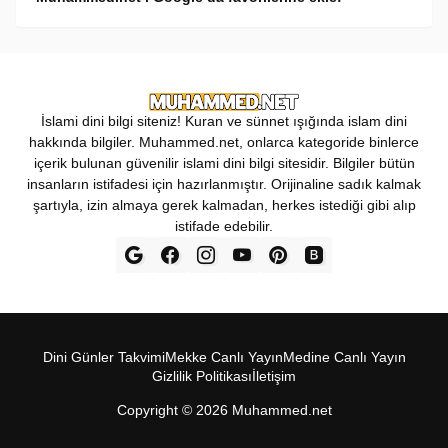
İslami dini bilgi siteniz! Kuran ve sünnet ışığında islam dini
hakkında bilgiler. Muhammed.net, onlarca kategoride binlerce
içerik bulunan güvenilir islami dini bilgi sitesidir. Bilgiler bütün
insanların istifadesi için hazırlanmıştır. Orijinaline sadık kalmak
şartıyla, izin almaya gerek kalmadan, herkes istediği gibi alıp
istifade edebilir.
Dini Günler Takvimi
Mekke Canl‎ı Yay‎ın
Medine Canl‎ı Yayı‎n
Gizlilik Politikas‎ı
İletişim
Copyright ©
2026
Muhammed.net