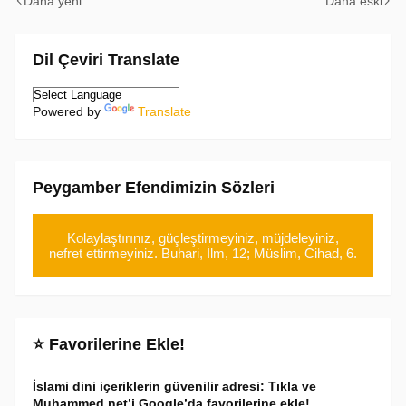
Daha yeni
Daha eski
Dil Çeviri Translate
Powered by
Translate
Peygamber Efendimizin Sözleri
Kolaylaştırınız, güçleştirmeyiniz, müjdeleyiniz,
nefret ettirmeyiniz. Buhari, İlm, 12; Müslim, Cihad, 6.
⭐ Favorilerine Ekle!
İslami dini içeriklerin güvenilir adresi: Tıkla ve
Muhammed.net’i Google’da favorilerine ekle!