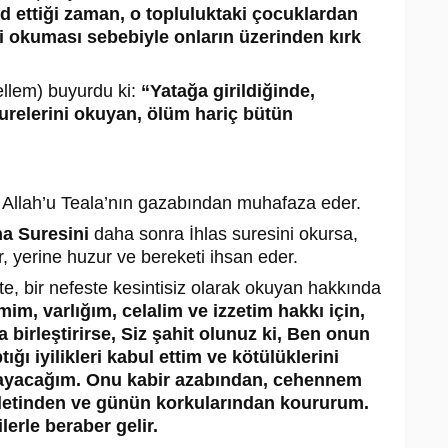
d ettiği zaman, o topluluktaki çocuklardan
i okuması sebebiyle onların üzerinden kırk
ellem) buyurdu ki:
“Yatağa girildiğinde,
urelerini okuyan, ölüm hariç bütün
ı Allah’u Teala’nın gazabından muhafaza eder.
ha Suresini
daha sonra İhlas suresini okursa,
ir, yerine huzur ve bereketi ihsan eder.
kte, bir nefeste kesintisiz olarak okuyan hakkında
im, varlığım, celalim ve izzetim hakkı için,
a birleştirirse, Siz şahit olunuz ki, Ben onun
ğı iyilikleri kabul ettim ve kötülüklerini
ayacağım. Onu kabir azabından, cehennem
detinden ve günün korkularından koururum.
erle beraber gelir.