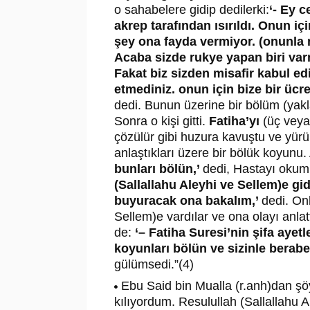
o sahabelere gidip dedilerki:
‘- Ey c
akrep tarafından ısırıldı. Onun iç
şey ona fayda vermiyor. (onunla 
Acaba sizde rukye yapan biri var
Fakat biz sizden misafir kabul edi
etmediniz. onun için bize bir üc
dedi. Bunun üzerine bir bölüm (yakla
Sonra o kişi gitti.
Fatiha’yı
(üç veya 
çözülür gibi huzura kavuştu ve yürü
anlaştıkları üzere bir bölük koyunu. 
bunları bölün,’
dedi, Hastayı okum
(Sallallahu Aleyhi ve Sellem)e gid
buyuracak ona bakalım,’
dedi. On
Sellem)e vardılar ve ona olayı anlat
de:
‘– Fatiha Suresi’nin şifa ayetl
koyunları bölün ve sizinle berabe
gülümsedi.”(4)
Ebu Said bin Mualla (r.anh)dan şö
kılıyordum. Resulullah (Sallallahu 