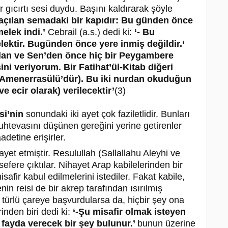
r gıcırtı sesi duydu. Başını kaldırarak şöyle
n açılan semadaki bir kapıdır: Bu günden önce
elek indi.’
Cebrail (a.s.) dedi ki:
‘- Bu
elektir. Bugünden önce yere inmiş değildir.‘
olan ve Sen’den önce hiç bir Peygambere
ni veriyorum. Bir Fatihat’ül-Kitab diğeri
. (Amenerrasülü’dür). Bu iki nurdan okuduğun
e ecir olarak) verilecektir’
(3)
si’nin
sonundaki iki ayet çok faziletlidir. Bunları
uhtevasını düşünen gereğini yerine getirenler
detine erişirler.
ayet etmiştir. Resulullah (Sallallahu Aleyhi ve
efere çıktılar. Nihayet Arap kabilelerinden bir
afir kabul edilmelerini istediler. Fakat kabile,
nin reisi de bir akrep tarafından ısırılmış
 türlü çareye başvurdularsa da, hiçbir şey ona
inden biri dedi ki:
‘-Şu misafir olmak isteyen
a fayda verecek bir şey bulunur.’
bunun üzerine