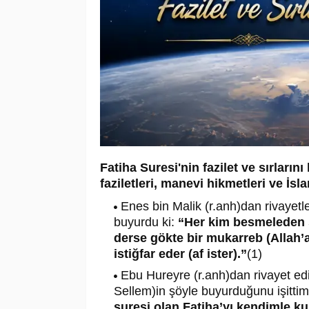
Fatiha Suresi'nin fazilet ve sırları
faziletleri, manevi hikmetleri ve İsl
Enes bin Malik (r.anh)dan rivayetl
buyurdu ki:
“Her kim besmeleden s
derse gökte bir mukarreb (Allah’
istiğfar eder (af ister).”
(1)
Ebu Hureyre (r.anh)dan rivayet edil
Sellem)in şöyle buyurduğunu işitti
suresi olan Fatiha’yı kendimle k