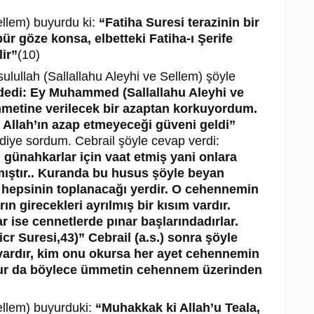
ellem) buyurdu ki:
“Fatiha Suresi terazinin bir
r göze konsa, elbetteki Fatiha-ı Şerife
ir”
(10)
sulullah (Sallallahu Aleyhi ve Sellem) şöyle
 dedi: Ey Muhammed (Sallallahu Aleyhi ve
metine verilecek bir azaptan korkuyordum.
ra Allah’ın azap etmeyeceği güveni geldi”
diye sordum. Cebrail şöyle cevap verdi:
günahkarlar için vaat etmiş yani onlara
mıştır.. Kuranda bu husus şöyle beyan
n hepsinin toplanacağı yerdir. O cehennemin
ın girecekleri ayrılmış bir kısım vardır.
r ise cennetlerde pınar başlarındadırlar.
icr Suresi,43)” Cebrail (a.s.) sonra şöyle
i vardır, kim onu okursa her ayet cehennemin
lur da böylece ümmetin cehennem üzerinden
ellem) buyurduki:
“Muhakkak ki Allah’u Teala,