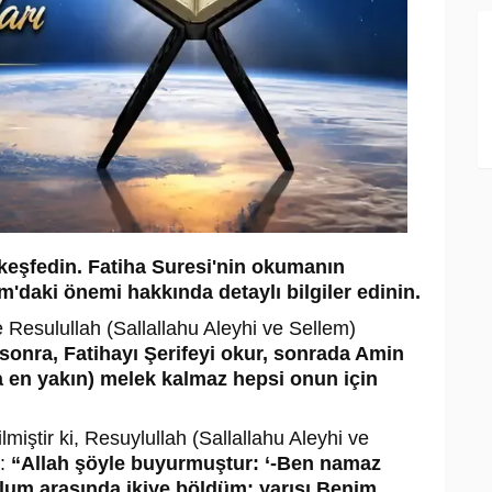
nı keşfedin. Fatiha Suresi'nin okumanın
am'daki önemi hakkında detaylı bilgiler edinin.
e Resulullah (Sallallahu Aleyhi ve Sellem)
onra, Fatihayı Şerifeyi okur, sonrada Amin
a en yakın) melek kalmaz hepsi onun için
miştir ki, Resuylullah (Sallallahu Aleyhi ve
m:
“Allah şöyle buyurmuştur: ‘-Ben namaz
ulum arasında ikiye böldüm: yarısı Benim