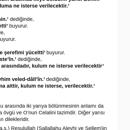
uma ne isterse verilecektir.’
in.’
dediğinde,
ti’
buyurur.
de,
uyurur.
,
 şerefimi yüceltti’
buyurur.
te’în.’
dediğinde,
arasındadır, kulum ne isterse verilecektir’
him veled-dâll’în.’
dediğinde,
 aittir, kulum ne isterse, verilecektir.’
ulu arasında iki yarıya bölünmesinin anlamı da
a övgü ve O’nun Celalini tazimdir. Diğer yarısı
 dilekleridir.
(a.s.) Resulullah (Sallallahu Aleyhi ve Sellem)in