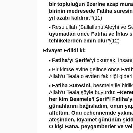
bir topluluğun üzerine azap mura
birinin medresede Fatiha suresin
yıl azabı kaldırır.”
(11)
Resulullah (Sallallahu Aleyhi ve S
uyumadan önce Fatiha ve İhlas s
tehlikelerden emin olur”
(12)
Rivayet Edildi ki:
Fatiha’yı Şerife
’yi okumak, insan
Bir kimse evine gelince önce
Fati
Allah’u Teala o evden fakirliği gider
Fatiha Suresini,
besmele ile birli
Allah’u Teala şöyle buyurdu:
–Kerem
her kim Besmele’i Şerif’i Fatiha’y
günahlarını bağışladım, onun yaptı
affettim. Onu cehennemde yakm
ateşinden, kıyamet gününün şid
O kişi Bana, peygamberler ve velil