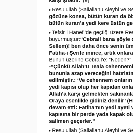
karşı şifadır.”
(9)
Resulullah (Sallallahu Aleyhi ve S
gözüne konsa, bütün kuran da öbü
bütün kuran’a yedi kere üstün gel
Tefsir-i Hanefi’de geçtiği üzere Re
buyurmuştur:
“Cebrail bana şöyle
Sellem)! ben daha önce senin üm
Fatiha-i Şerife inince, artık onla
Bunun üzerine Cebrail’e: “Neden?” 
-“Çünkü Allah’u Teala cehennemi 
bununla azap vereceğini hatırlat
edilmiştir.: ‘Ve cehennem onları
yedi kapısı olup her kapıdan onlar
Allah’a karşı gelmekten sakınanla
Oraya esenlikle gidiniz denilir’ (H
devam etti: Fatiha’nın yedi ayet
kapısına bir perde yada kapak o
salimen geçerler.”
Resulullah (Sallallahu Aleyhi ve S