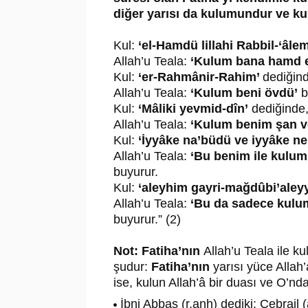
diğer yarısı da kulumundur ve kul
Kul:
‘el-Hamdü lillahi Rabbil-‘âlem
Allah’u Teala:
‘Kulum bana hamd et
Kul:
‘er-Rahmânir-Rahim’
dediğin
Allah’u Teala:
‘Kulum beni övdü’
b
Kul:
‘Mâliki yevmid-dîn’
dediğinde
Allah’u Teala:
‘Kulum benim şan ve
Kul:
‘İyyâke na’büdü ve iyyâke nes
Allah’u Teala:
‘Bu benim ile kulum 
buyurur.
Kul:
‘aleyhim gayri-mağdûbi’aleyy
Allah’u Teala:
‘Bu da sadece kuluma
buyurur.” (2)
Not: Fatiha’nın
Allah’u Teala ile k
şudur:
Fatiha’nın
yarısı yüce Allah’
ise, kulun Allah’â bir duası ve O’ndan
İbni Abbas (r.anh) dediki: Cebrail 