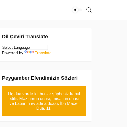
Dil Çeviri Translate
Powered by
Translate
Peygamber Efendimizin Sözleri
Üç dua vardır ki, bunlar şüphesiz kabul
edilir: Mazlumun duası, misafirin duası
ve babanın evladına duası. İbn Mace,
Dua, 11.