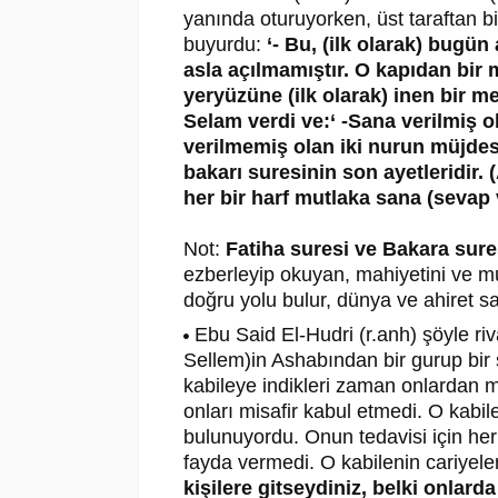
yanında oturuyorken, üst taraftan bi
buyurdu:
‘- Bu, (ilk olarak) bugü
asla açılmamıştır. O kapıdan bir m
yeryüzüne (ilk olarak) inen bir m
Selam verdi ve:‘ -Sana verilmiş 
verilmemiş olan iki nurun müjdesi
bakarı suresinin son ayetleridir
her bir harf mutlaka sana (sevap v
Not:
Fatiha suresi ve Bakara sure
ezberleyip okuyan, mahiyetini ve m
doğru yolu bulur, dünya ve ahiret saa
Ebu Said El-Hudri (r.anh) şöyle riv
Sellem)in Ashabından bir gurup bir s
kabileye indikleri zaman onlardan mis
onları misafir kabul etmedi. O kabile
bulunuyordu. Onun tedavisi için her
fayda vermedi. O kabilenin cariyeler
kişilere gitseydiniz, belki onlard