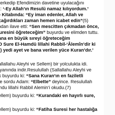
rkedip Efendimizin davetine uyulacağını
k:
‘-Ey Allah’ın Resulü namaz kılıyordum.’
e Kitabında: “Ey iman edenler, Allah ve
 çağırdıkları zaman hemen icabet edin”
(5)
an ilave etti:
“Sen mescitten çıkmadan önce,
uresini öğreteceğim”
buyurdu ve elimden tuttu.
Sana en büyük sıreyi öğreteceğim
 O Sure El-Hamdü lillahi Rabbil-‘Âlemîn’dir ki
 yedi ayet ve bana verilen yüce Kuran’dır.’
lallahu Aleyhi ve Sellem) bir yolculukta idi.
anında indir.Resulullah (Sallallahu Aleyhi ve
k buyurdu ki:
“Sana Kuran’ın en faziletli
e sordu Adam:
“Elbette”
deyince. Resulullah
du lillahi Rabbil Alemin’i okudu.(7)
ellem) buyurdu ki:
“Kurandaki en hayırlı sure,
ellem) buyurdu ki:
“Fatiha Suresi her hastalığa