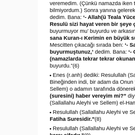
veremedim. (Çünkü namazda iken te
bilmiyordum.) Sonra yanına gelere
dedim. Bana:
‘- Allah(ü Teala Yüc
Resulü sizi hayat veren bir şeye
buyurmuyor mu’ buyurdu ve arkasınd
sana Kuran-ı Kerimin en büyük s
Mescitten çıkacağı sırada ben:
‘- 
buyurmuştunuz,’
dedim. Bana:
‘-
(namazlarda tekrar tekrar okunan)
buyurdu.”(6)
Enes (r.anh) dediki: Resulullah (Sal
Bineğinden indi, bir adam da Onun y
Sellem) o adamın tarafında dönere
(suresini) haber vereyim mi?”
diy
(Sallallahu Aleyhi ve Sellem) el-Ham
Resulullah (Sallallahu Aleyhi ve S
Fatiha Suresidir.”
(8)
Resulullah (Sallallahu Aleyhi ve S