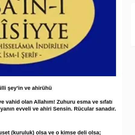
li şey’in ve ahirühü
 ve vahid olan Allahım! Zuhuru esma ve sıfatı
eşyanın evveli ve ahiri Sensin. Rücular sanadır.
set (kuruluk) olsa ve o kimse deli olsa;