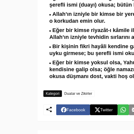
şerefli ismi (duayı) okusa; bütü
Allah’ın izniyle bir kimse bir ye
o korkudan emin olur.
Eğer bir kimse riyazât-ı kâmile 
Allah’ın izniyle tevhidin sırlarını a
Bir kişinin fikri hayâli kendin
uyku girmese; bu şerefli ismi ok
Eğer bir kimse yoksul olsa, Ya
kendisine galip olsa; öğle namazı
okusa düşmanı dost, vakti hoş ol
Kategori
Dualar ve Zikirler
Facebook
Twitter