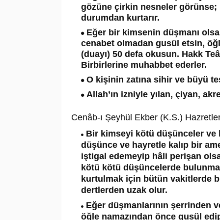
gözüne çirkin nesneler görünse;
durumdan kurtarır.
Eğer bir kimsenin düşmanı olsa
cenabet olmadan gusül etsin, öğ
(duayı) 50 defa okusun. Hakk Teâ
Birbirlerine muhabbet ederler.
O kişinin zatına sihir ve büyü te
Allah’ın izniyle yılan, çiyan, akr
Cenâb-ı Şeyhül Ekber (K.S.) Hazretleri
Bir kimseyi kötü düşünceler ve h
düşünce ve hayretle kalıp bir ame
iştigal edemeyip hâli perişan ol
kötü kötü düşüncelerde bulunma ve
kurtulmak için bütün vakitlerde bu
dertlerden uzak olur.
Eğer düşmanlarının şerrinden ve
öğle namazından önce gusül edip