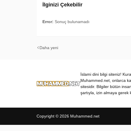
İlginizi Çekebilir
Error:
Sonuç bulunamadı
Daha yeni
İslami dini bilgi siteniz! Ku
Muhammed.net, onlarca kateg
sitesidir. Bilgiler bütün insa
şartıyla, izin almaya gerek k
Copyright ©
2026
Muhammed.net