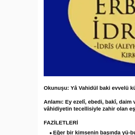
Okunuşu: Yâ Vahidül baki evvelü kül
Anlamı: Ey ezelî, ebedi, bakî, daim
vâhidiyetin tecellisiyle zahir olan 
FAZİLETLERİ
Eğer bir kimsenin başında yü-bu