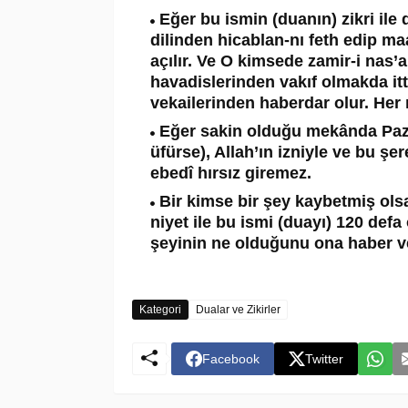
Eğer bu ismin (duanın) zikri ile
dilinden hicablan-nı feth edip m
açılır. Ve O kimsede zamir-i nas’
havadislerinden vakıf olmakda itt
vekailerinden haberdar olur. Her n
Eğer sakin olduğu mekânda Paza
üfürse), Allah’ın izniyle ve bu şe
ebedî hırsız giremez.
Bir kimse bir şey kaybetmiş ols
niyet ile bu ismi (duayı) 120 de
şeyinin ne olduğunu ona haber ver
Kategori
Dualar ve Zikirler
Facebook
Twitter