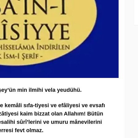
ey’ün min ilmihi vela yeudühü.
 kemâli sıfa-tiyesi ve efâliyesi ve evsafı
 zâtiyesi kaim bizzat olan Allahım! Bütün
alihi sûrî’lerini ve umuru mânevilerini
rresi fevt olmaz.