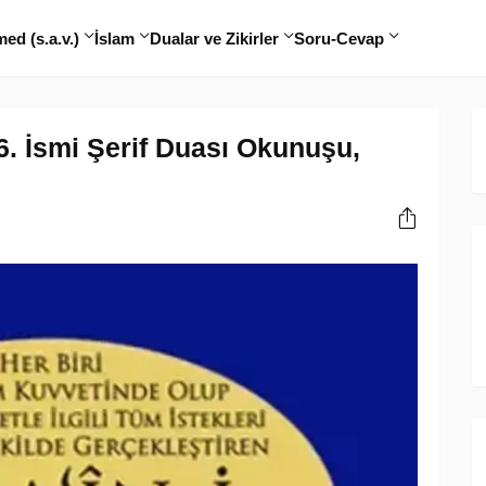
d (s.a.v.)
İslam
Dualar ve Zikirler
Soru-Cevap
 6. İsmi Şerif Duası Okunuşu,