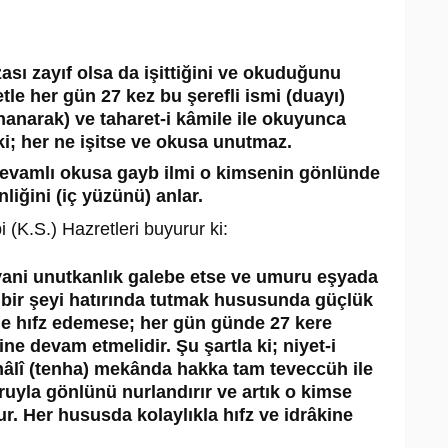
zası zayıf olsa da işittiğini ve okuduğunu
le her gün 27 kez bu şerefli ismi (duayı)
nanarak) ve taharet-i kâmile ile okuyunca
 ki; her ne işitse ve okusa unutmaz.
 devamlı okusa gayb ilmi o kimsenin gönlünde
nliğini (iç yüzünü) anlar.
(K.S.) Hazretleri buyurur ki:
yani unutkanlık galebe etse ve umuru eşyada
 bir şeyi hatırında tutmak hususunda güçlük
lde hıfz edemese; her gün günde 27 kere
ne devam etmelidir. Şu şartla ki; niyet-i
r hâlî (tenha) mekânda hakka tam teveccüh ile
uruyla gönlünü nurlandırır ve artık o kimse
r. Her hususda kolaylıkla hıfz ve idrâkine