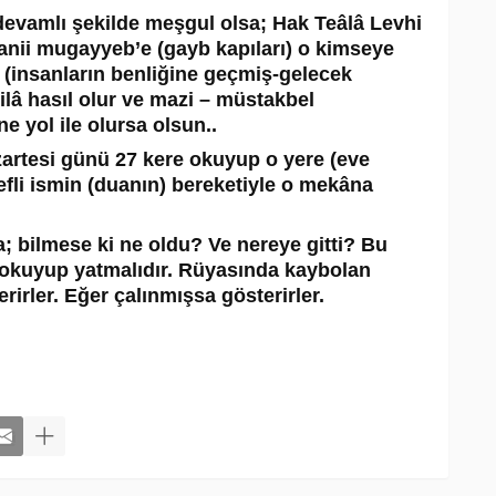
 devamlı şekilde meşgul olsa; Hak Teâlâ Levhi
aanii mugayyeb’e (gayb kapıları) o kimseye
a (insanların benliğine geçmiş-gelecek
ilâ hasıl olur ve mazi – müstakbel
e yol ile olursa olsun..
rtesi günü 27 kere okuyup o yere (eve
refli ismin (duanın) bereketiyle o mekâna
a; bilmese ki ne oldu? Ve nereye gitti? Bu
fa okuyup yatmalıdır. Rüyasında kaybolan
irler. Eğer çalınmışsa gösterirler.