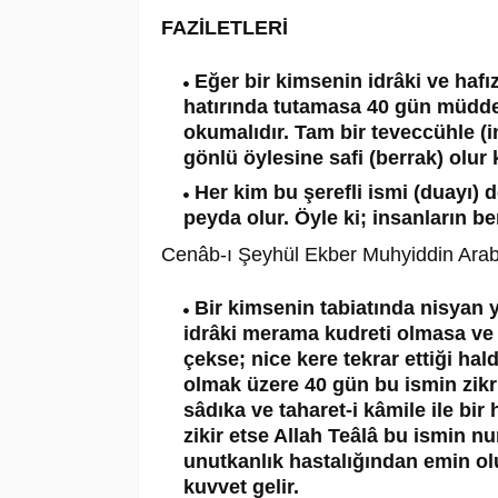
FAZİLETLERİ
Eğer bir kimsenin idrâki ve hafı
hatırında tutamasa 40 gün müddet
okumalıdır. Tam bir teveccühle (i
gönlü öylesine safi (berrak) olur
Her kim bu şerefli ismi (duayı)
peyda olur. Öyle ki; insanların be
Cenâb-ı Şeyhül Ekber Muhyiddin Arabi 
Bir kimsenin tabiatında nisyan 
idrâki merama kudreti olmasa ve
çekse; nice kere tekrar ettiği ha
olmak üzere 40 gün bu ismin zikri
sâdıka ve taharet-i kâmile ile bi
zikir etse Allah Teâlâ bu ismin n
unutkanlık hastalığından emin olu
kuvvet gelir.