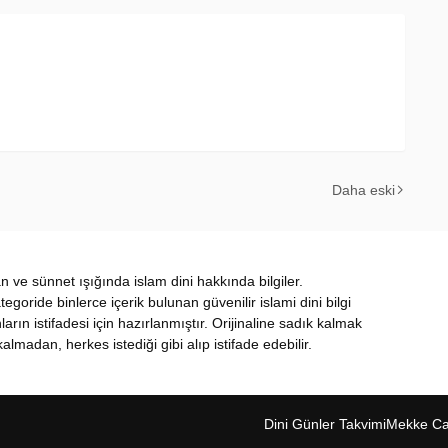
Daha eski
ran ve sünnet ışığında islam dini hakkında bilgiler.
oride binlerce içerik bulunan güvenilir islami dini bilgi
nların istifadesi için hazırlanmıştır. Orijinaline sadık kalmak
almadan, herkes istediği gibi alıp istifade edebilir.
Dini Günler Takvimi
Mekke Can