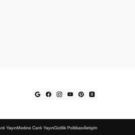
l‎ı Yay‎ın
Medine Canl‎ı Yayı‎n
Gizlilik Politikas‎ı
İletişim