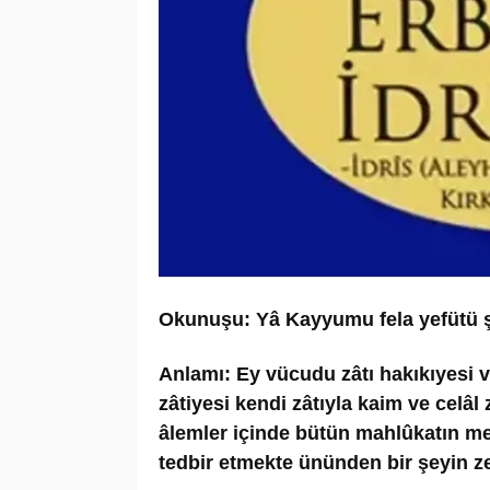
Okunuşu:
Yâ Kayyumu fela yefütü ş
Anlamı:
Ey vücudu zâtı hakıkıyesi ve
zâtiyesi kendi zâtıyla kaim ve celâl
âlemler içinde bütün mahlûkatın mes
tedbir etmekte ününden bir şeyin ze