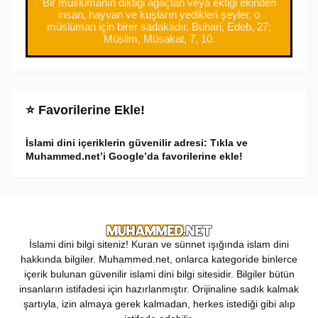
Bir müslümanın diktiği ağaçtan veya ektiği ekinden
insan, hayvan ve kuşların yedikleri şeyler, o
müslüman için birer sadakadır. Buhari, Edeb, 27;
Müslim, Müsakat, 7, 10.
⭐ Favorilerine Ekle!
İslami dini içeriklerin güvenilir adresi: Tıkla ve
Muhammed.net’i Google’da favorilerine ekle!
İslami dini bilgi siteniz! Kuran ve sünnet ışığında islam dini
hakkında bilgiler. Muhammed.net, onlarca kategoride binlerce
içerik bulunan güvenilir islami dini bilgi sitesidir. Bilgiler bütün
insanların istifadesi için hazırlanmıştır. Orijinaline sadık kalmak
şartıyla, izin almaya gerek kalmadan, herkes istediği gibi alıp