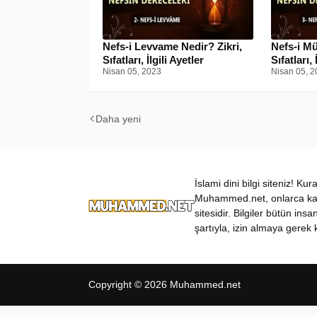
Nefs-i Levvame Nedir? Zikri,
Nefs-i Mü
Sıfatları, İlgili Ayetler
Sıfatları, 
Nisan 05, 2023
Nisan 05, 2
Daha yeni
İslami dini bilgi siteniz! Ku
Muhammed.net, onlarca kateg
sitesidir. Bilgiler bütün insa
şartıyla, izin almaya gerek k
Copyright ©
2026
Muhammed.net