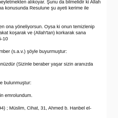
letmekten alıkoyar. Şunu da bilmelidir ki Allah
urma konusunda Resulune şu ayeti kerime ile
n ona yöneliyorsun. Oysa ki onun temizlenip
kat koşarak ve (Allah'tan) korkarak sana
5-10
ber (s.a.v.) şöyle buyurmuştur:
ünüzdür (Sizinle beraber yaşar sizin aranızda
de bulunmuştur:
çin emrolundum.
4) ; Müslim, Cihat, 31, Ahmed b. Hanbel el-