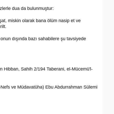
sözlerle dua da bulunmuştur:
aşat, miskin olarak bana ölüm nasip et ve
ilt.
e onun dışında bazı sahabilere şu tavsiyede
n Hibban, Sahih 2/194 Taberani, el-Mücemü'l-
ü'n-Nefs ve Müdavatüha) Ebu Abdurrahman Sülemi