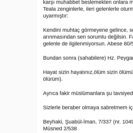
karşı muhabbet beslemekten onlara mey
Teala zenginlerle, ileri gelenlerle ot
uyarmıştır:
Kendini muhtaç görmeyene gelince, se
arınmasından sen sorumlu değilsin. Fa
gelenle de ilgilenmiyorsun. Abese 80/
Bundan sonra (sahabilere) Hz. Peygam
Hayat sizin hayatınız,ölüm sizin ölüm
ölürüm).
Ayrıca fakir müslümanlara şu tavsiye
Sizlerle beraber olmaya sabretmem i
Beyhaki, Şuabül-İman, 7/337 (nr. 1049
Müsned 2/538