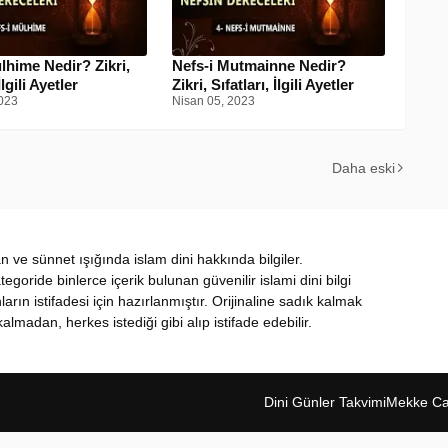
lhime Nedir? Zikri,
Nefs-i Mutmainne Nedir?
İlgili Ayetler
Zikri, Sıfatları, İlgili Ayetler
023
Nisan 05, 2023
Daha eski
ran ve sünnet ışığında islam dini hakkında bilgiler.
oride binlerce içerik bulunan güvenilir islami dini bilgi
nların istifadesi için hazırlanmıştır. Orijinaline sadık kalmak
almadan, herkes istediği gibi alıp istifade edebilir.
Dini Günler Takvimi
Mekke Can