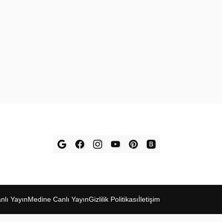
l‎ı Yay‎ın
Medine Canl‎ı Yayı‎n
Gizlilik Politikas‎ı
İletişim