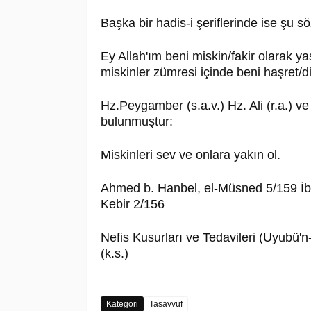
Başka bir hadis-i şeriflerinde ise şu 
Ey Allah'ım beni miskin/fakir olarak y
miskinler zümresi içinde beni haşret/dir
Hz.Peygamber (s.a.v.) Hz. Ali (r.a.) v
bulunmuştur:
Miskinleri sev ve onlara yakın ol.
Ahmed b. Hanbel, el-Müsned 5/159 İb
Kebir 2/156
Nefis Kusurları ve Tedavileri (Uyub
(k.s.)
Kategori
Tasavvuf