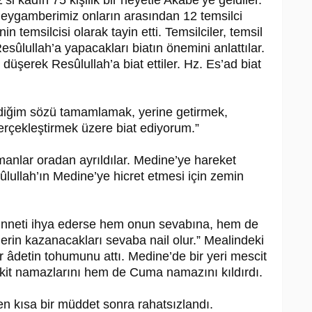
i kadın 75 kişilik bir heyetle Aka­be’ye geldiler.
r. Peygamberimiz onların arasından 12 temsilci
in temsilcisi olarak tayin etti. Temsilciler, temsil
e­sû­lul­lah’a yapacakları biatın önemini anlattılar.
üşerek Re­sû­lul­lah’a biat ettiler. Hz. Es’ad biat
rdiğim sözü tamamlamak, yerine getir­mek,
rçekleştirmek üzere biat ediyo­rum.”
anlar oradan ayrıldılar. Medine’ye hareket
sû­lul­lah’ın Medine’ye hicret etme­si için zemin
sünneti ihya ederse hem onun sevabına, hem de
rin kazanacakları sevaba nail olur.” Mealinde­ki
ir âdetin tohumunu attı. Medine’de bir yeri mescit
t namazları­nı hem de Cuma namazını kıldırdı.
n kısa bir müddet sonra rahatsızlandı.