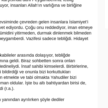
or, insanları Al­lah’ın varlığına ve birliğine
vsiminde çevreden gelen insanlara İslamiyet’i
vet ediyordu. Çoğu onu red­dediyor, iman etmeye
midini yitirme­den, durmak dinlenmek bilmeden
pey­gamberdi. Vazifesi sadece tebliğdi. Hidayet
bileler arasında dolaşıyor, tebliğde
yanına geldi. Biraz sohbetten sonra onları
neliydi. İnsaf sahibi kimseler­di. Birbirlerine,
 bildirdiği ve onunla bizi korkuttukları
etmekte ve tabi ol­makta Yahudiler bizi
n oldular. İşte bu altı bahtiyardan birisi de,
 (r.a.).
 yanından ayrılırken şöyle dediler