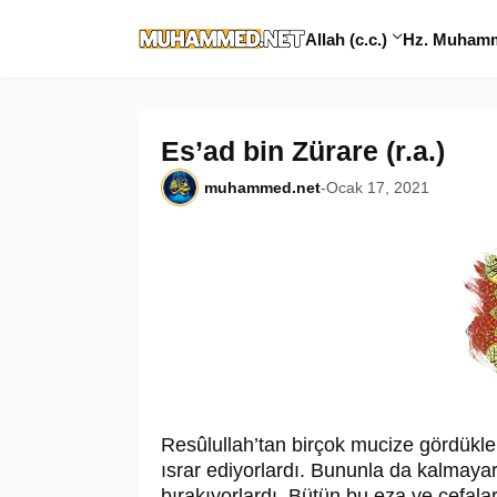
Allah (c.c.)
Hz. Muhamme
Es’ad bin Zürare (r.a.)
muhammed.net
-
Ocak 17, 2021
Re­sû­lul­lah’tan birçok mucize gördük
ısrar ediyorlardı. Bununla da kalmaya
bırakıyorlardı. Bütün bu eza ve cefala