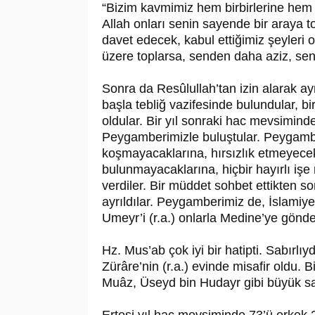
“Bizim kavmimiz hem birbirlerine hem 
Allah onları senin sayende bir araya t
davet edecek, kabul ettiğimiz şeyleri 
üzere toplarsa, senden daha aziz, sen
Sonra da Re­sû­lul­lah’tan izin alarak 
başla tebliğ vazifesinde bulundular, b
oldular. Bir yıl sonraki hac mevsiminde
Peygamberimizle buluştular. Peygamberi
koşmayacaklarına, hırsızlık etmeyecekl
bulunmayacaklarına, hiçbir hayırlı işe 
verdiler. Bir müddet sohbet et­tikten so
ayrıldılar. Peygamberimiz de, İslamiye
Umeyr’i (r.a.) onlarla Medi­ne’ye gönde
Hz. Mus’ab çok iyi bir hatipti. Sabırlıyd
Zürâre’nin (r.a.) evinde misafir oldu. Bi
Muâz, Üseyd bin Hudayr gibi büyük sah