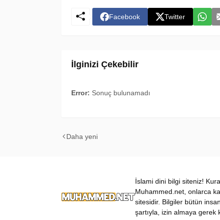
Facebook
Twitter
İlginizi Çekebilir
Error:
Sonuç bulunamadı
Daha yeni
İslami dini bilgi siteniz! Ku
Muhammed.net, onlarca kateg
sitesidir. Bilgiler bütün insa
şartıyla, izin almaya gerek k