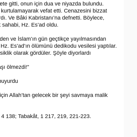
e gitti, onun için dua ve niyazda bulun­du.
n kurtulamayarak vefat etti. Cenazesini bizzat
ı. Ve Bâki Kabristanı’na defnet­ti. Böylece,
 sahabi, Hz. Es’ad oldu.
en ve İslam’ın gün geçtikçe yayılma­sından
 Hz. Es’ad’ın ölümünü dedikodu ve­silesi yaptılar.
iklik olarak gördüler. Şöyle diyorlardı
şı ölmezdi!”
buyurdu
çin Allah’tan gelecek bir şeyi savmaya malik
, 4 138; Tabakât, 1 217, 219, 221-223.