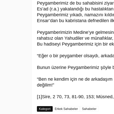
Peygamberimiz de bu sahabisini ziyaret
Es’ad (r.a.) yakalandığı bu hastalıkta
Peygamberimiz yıkadı, namazını kıldırd
Ensar’dan bu kabristana defnedilen ilk
Peygamberimizin Medine’ye gelmesind
rahatsız olan Yahudiler ve münafıklar,
Bu hadiseyi Peygamberimiz için bir eks
“Eğer o bir peygamber olsaydı, arkada
Bunun üzerine Peygamberimiz şöyle 
“Ben ne kendim için ne de arkadaşım i
değilim!”
[1]Sire, 2 70, 73, 81-90, 153; Müsned
Kategori
Erkek Sahabeler
Sahabeler