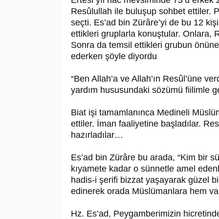
Ertesi yıl hac mevsiminde 73’ü erkek 2’s
Re­sû­lul­lah ile buluşup sohbet ettile
seçti. Es’ad bin Zürâre’yi de bu 12 kişin
ettikleri gruplarla konuştular. Onlara, R
Sonra da temsil ettikleri grubun önüne d
ederken şöyle diyordu
“Ben Allah’a ve Allah’ın Resûl’üne ve
yardım hususundaki sözümü fiilimle ge
Biat işi tamamlanınca Medineli Müslüm
ettiler. İman faaliyetine başladılar. Re­
hazırladılar…
Es’ad bin Zürâre bu arada, “Kim bir 
kıyamete kadar o sünnetle amel edenle
hadis-i şerifi bizzat yaşayarak güzel b
edinerek orada Müslümanlara hem vaki
Hz. Es’ad, Peygamberimizin hicretinde