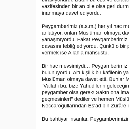
vazifesinden bir an bile olsa geri durmuy
inanmaya davet ediyordu.
Peygamberimiz (a.s.m.) her yıl hac me
anlatıyor, onları Müslüman olmaya da
yanaşmıyordu. Fakat Peygamberimiz ü
davasını tebliğ ediyordu. Çünkü o bir 
vermek ise Allah’a mahsustu.
Bir hac mevsimiydi… Peygamberimiz ka
bulunuyordu. Altı kişilik bir kafilenin 
Müslüman olmaya davet etti. Bunlar Medi
“Vallahi bu, bize Yahudilerin geleceğini
peygamber olsa gerek! Sakın ona iman 
geçmesinler!” dediler ve hemen Müslüma
Neccaroğullarından Es’ad bin Zürâre idi
Bu bahtiyar insanlar, Peygamberimizin