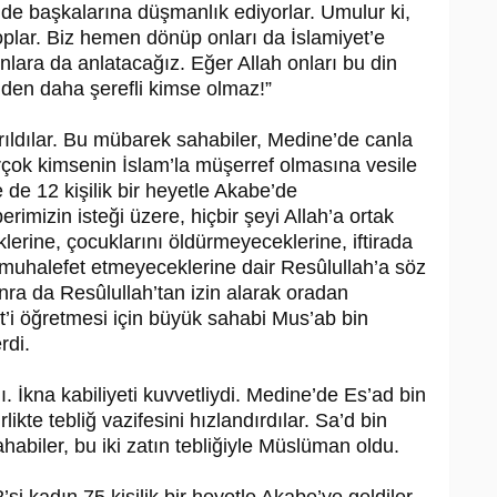
de başkalarına düşmanlık ediyorlar. Umulur ki,
oplar. Biz hemen dönüp onları da İslamiyet’e
onlara da anlatacağız. Eğer Allah onları bu din
den daha şerefli kimse olmaz!”
ayrıldılar. Bu mübarek sahabiler, Medi­ne’de canla
irçok kimsenin İslam’la müşerref olmasına vesile
 de 12 kişilik bir heyetle Akabe’de
mizin isteği üzere, hiçbir şeyi Allah’a ortak
erine, çocuk­larını öldürmeyeceklerine, iftirada
muhalefet etmeyeceklerine dair Re­sû­lul­lah’a söz
nra da Re­sû­lul­lah’tan izin alarak oradan
t’i öğretmesi için büyük sahabi Mus’ab bin
rdi.
ı. İkna kabiliyeti kuvvetliydi. Medi­ne’de Es’ad bin
rlikte tebliğ vazifesini hızlandırdılar. Sa’d bin
abiler, bu iki zatın tebliğiyle Müslüman oldu.