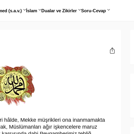
d (s.a.v.)
İslam
Dualar ve Zikirler
Soru-Cevap
leri hâlde, Mekke müşrikleri ona inan­mamakta
rak, Müslümanları ağır işken­celere maruz
r karşısında dahi Pey­gam­berimiz tebliğ