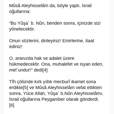
Mûsâ Aleyhisselâm da, böyle yaptı. İsrail
oğullarına:
"Bu Yûşa´ b. Nûn, benden sonra, içinizde sizi
yönetecektir.
Onun sözlerini, dinleyiniz! Emirlerine, itaat
ediniz!
O, aranızda hak ve adalet üzere
hükmedecektir. Ona, muhalefet ve isyan eden,
mel´undur!" dedi[4]
Tîh çölünde kırk yıllık mecburî ikamet sona
erdikte[5] ve Mûsâ Aleyhisselâm vefat ettikten
sonra, Yüce Allah, Yûşa´ b.Nûn Aleyhisselâmı,
İsrail oğullarına Pey­gamber olarak gönderdi.
[6]