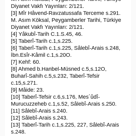
Diyanet Vakfı Yayınları: 2/121.
[3] Mîr Hâvend-Ravzatussafa Terceme s.291.
M. Asım Köksal, Peygamberler Tarihi, Türkiye
Diyanet Vakfı Yayınları: 2/121.
[4] Yâkubî-Tarih C.1.S.45, 46.
[5] Taberî-Tarih c.1,s.225.
[6] Taberî-Tarih c.1,s.225, Sâlebî-Arais s.248,
İbn.Esîr-Kâmil c.1,s.20O.
[7] Kehf: 60.
[8] Ahmed b.Hanbel-Müsned c.5,s.12O,
Buharî-Sahih c.5,s.232, Taberî-Tefsir
c.15,s.271.
[9] Mâide: 23.
[10] Taberî-Tefsir c.6,s.176, Mes´ûdî-
Murucuzzeheb c.1,s.52, Sâlebî-Arais s.250.
[11] Sâlebî-Arais s.240.
[12] Sâlebî-Arais s.243.
[13] Taberî-Tarih c.1,s.225, 227, Sâlebî-Arais
s.248.