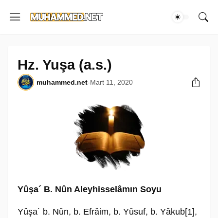
Hz. Yuşa (a.s.)
muhammed.net
-
Mart 11, 2020
Yûşa´ B. Nûn Aleyhisselâmın Soyu
Yûşa´ b. Nûn, b. Efrâim, b. Yûsuf, b. Yâkub[1],