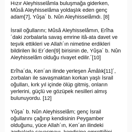
Hızır Aleyhisselâmla buluşmağa giderken,
Mûsâ Aleyhisselâma yoldaşlık eden genç
adam[7], Yûşa´ b. Nûn Aleyhisselâmdı. [8]
İsrail oğullarını; Mûsâ Aleyhisselâmın, Erîha
´daki zorbalarla savaş emrine itâ-ata davet ve
teşvik ettikleri ve Allah´ın nimetine erdikleri
bildirilen İki Er´den[9] bi­risinin de, Yûşa´ b. Nûn
Aleyhisselâm olduğu rivayet edilir.´[10]
Erîha´da, Ken´an ilinde yerleşen Âmâlık[11]´,
zorbaları ile savaşmaktan korkan yaşlı İsrail
oğulları, kırk yıl içinde ölüp gitmiş, onların
yerlerini, güçlü ve gözüpek nesilleri almış
bulunuyordu. [12]
Yûşa´ b. Nûn Aleyhisselâm; genç İsrail
oğullarını çağırıp kendisinin Peygam­ber
olduğunu, yüce Allah´ın, Ken´an ilindeki