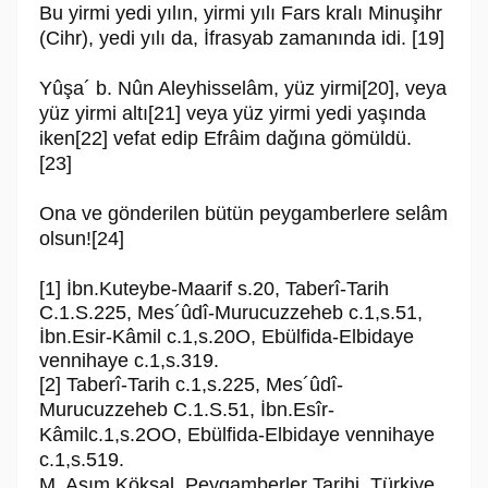
Bu yirmi yedi yılın, yirmi yılı Fars kralı Minuşihr
(Cihr), yedi yılı da, İfrasyab za­manında idi. [19]
Yûşa´ b. Nûn Aleyhisselâm, yüz yirmi[20], veya
yüz yirmi altı[21] veya yüz yirmi yedi yaşında
iken[22] vefat edip Efrâim dağına gömüldü.
[23]
Ona ve gönderilen bütün peygamberlere selâm
olsun![24]
[1] İbn.Kuteybe-Maarif s.20, Taberî-Tarih
C.1.S.225, Mes´ûdî-Murucuzzeheb c.1,s.51,
İbn.Esir-Kâmil c.1,s.20O, Ebülfida-Elbidaye
vennihaye c.1,s.319.
[2] Taberî-Tarih c.1,s.225, Mes´ûdî-
Murucuzzeheb C.1.S.51, İbn.Esîr-
Kâmilc.1,s.2OO, Ebülfida-Elbidaye vennihaye
c.1,s.519.
M. Asım Köksal, Peygamberler Tarihi, Türkiye