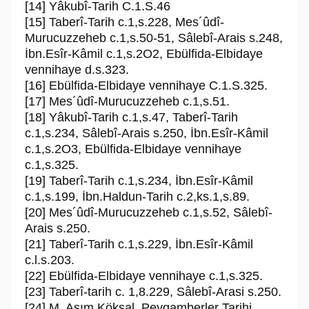
[14] Yâkubî-Tarih C.1.S.46
[15] Taberî-Tarih c.1,s.228, Mes´ûdî-
Murucuzzeheb c.1,s.50-51, Sâlebî-Arais s.248,
İbn.Esîr-Kâmil c.1,s.2O2, Ebülfida-Elbidaye
vennihaye d.s.323.
[16] Ebülfida-Elbidaye vennihaye C.1.S.325.
[17] Mes´ûdî-Murucuzzeheb c.1,s.51.
[18] Yâkubî-Tarih c.1,s.47, Taberî-Tarih
c.1,s.234, Sâlebî-Arais s.250, İbn.Esîr-Kâmil
c.1,s.2O3, Ebülfida-Elbidaye vennihaye
c.1,s.325.
[19] Taberî-Tarih c.1,s.234, İbn.Esîr-Kâmil
c.1,s.199, İbn.Haldun-Tarih c.2,ks.1,s.89.
[20] Mes´ûdî-Murucuzzeheb c.1,s.52, Sâlebî-
Arais s.250.
[21] Taberî-Tarih c.1,s.229, İbn.Esîr-Kâmil
c.l.s.203.
[22] Ebülfida-Elbidaye vennihaye c.1,s.325.
[23] Taberî-tarih c. 1,8.229, Sâlebî-Arasi s.250.
[24] M. Asım Köksal, Peygamberler Tarihi,