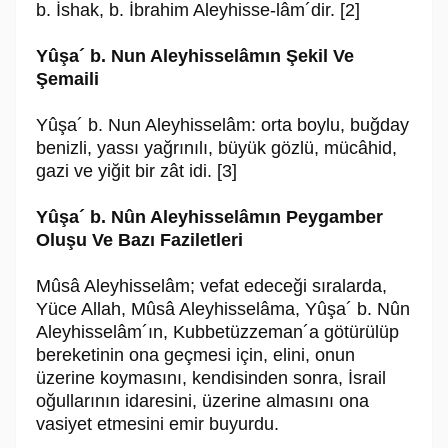
b. İshak, b. İbrahim Aleyhisse-lâm´dir. [2]
Yûşa´ b. Nun Aleyhisselâmın Şekil Ve
Şemaili
Yûşa´ b. Nun Aleyhisselâm: orta boylu, buğday
benizli, yassı yağrınılı, büyük gözlü, mücâhid,
gazi ve yiğit bir zât idi. [3]
Yûşa´ b. Nûn Aleyhisselâmın Peygamber
Oluşu Ve Bazı Faziletleri
Mûsâ Aleyhisselâm; vefat edeceği sıralarda,
Yüce Allah, Mûsâ Aleyhisselâma, Yûşa´ b. Nûn
Aleyhisselâm´ın, Kubbetüzzeman´a götürülüp
bereketinin ona geç­mesi için, elini, onun
üzerine koymasını, kendisinden sonra, İsrail
oğullarının ida­resini, üzerine almasını ona
vasiyet etmesini emir buyurdu.