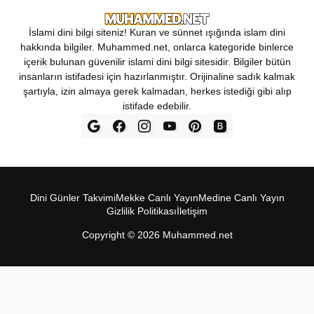
İslami dini bilgi siteniz! Kuran ve sünnet ışığında islam dini
hakkında bilgiler. Muhammed.net, onlarca kategoride binlerce
içerik bulunan güvenilir islami dini bilgi sitesidir. Bilgiler bütün
insanların istifadesi için hazırlanmıştır. Orijinaline sadık kalmak
şartıyla, izin almaya gerek kalmadan, herkes istediği gibi alıp
istifade edebilir.
Dini Günler Takvimi
Mekke Canl‎ı Yay‎ın
Medine Canl‎ı Yayı‎n
Gizlilik Politikas‎ı
İletişim
Copyright ©
2026
Muhammed.net