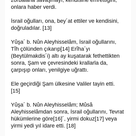
zorbalarla savaşmayı, kendisine em­rettiğini,
onlara haber verdi.
İsrail oğulları, ona, bey´at ettiler ve kendisini,
doğruladılar. [13]
Yûşa´ b. Nûn Aleyhisselâm, İsrail oğullarını,
Tîh çölünden çıkarıp[14] Erîha´yı
(Beytülmakdis´i) altı ay kuşatarak fethettikten
sonra, Şam ve çevresindeki kral­larla da,
çarpışıp onları, yenilgiye uğrattı.
Ele geçirdiği Şam ülkesine Valiler tayin etti.
[15]
Yûşa´ b. Nûn Aleyhisselâm; Mûsâ
Aleyhisselâmdan sonra, İsrail oğullarını, Tev­rat
hükümlerine göre[16]´, yirmi dokuz[17] veya
yirmi yedi yıl idare etti. [18]