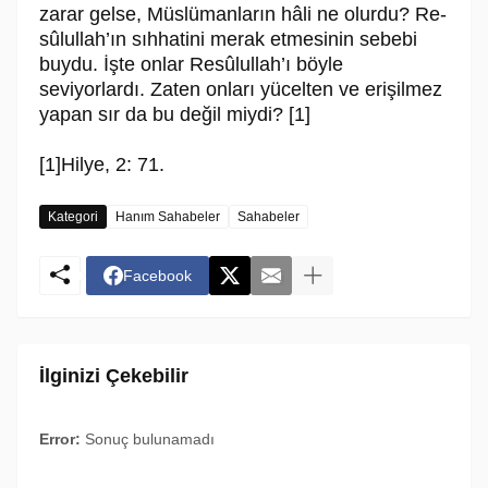
zarar gelse, Müslümanların hâli ne olurdu? Re­
sû­lul­lah’ın sıhhatini merak etmesinin sebebi
buy­du. İşte onlar Re­sû­lul­lah’ı böyle
seviyorlardı. Zaten onları yücelten ve erişilmez
yapan sır da bu değil miydi? [1]
[1]Hilye, 2: 71.
Kategori
Hanım Sahabeler
Sahabeler
Facebook
İlginizi Çekebilir
Error:
Sonuç bulunamadı