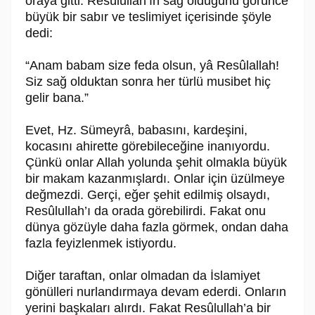
oraya gitti. Re­sû­lul­lah’ın sağ olduğunu görünce
büyük bir sabır ve teslimiyet içerisinde şöyle
de­di:
“Anam babam size feda olsun, yâ Re­sû­lal­lah!
Siz sağ olduktan sonra her türlü musi­bet hiç
gelir bana.”
Evet, Hz. Sümeyrâ, babasını, kardeşini,
kocasını ahirette görebileceğine ina­nıyordu.
Çünkü onlar Allah yolunda şehit olmakla büyük
bir makam kazanmış­lardı. Onlar için üzülmeye
değmezdi. Gerçi, eğer şehit edilmiş olsaydı,
Re­sû­lul­lah’ı da orada görebilirdi. Fakat onu
dünya gözüyle daha fazla görmek, ondan daha
fazla feyizlenmek istiyordu.
Diğer taraftan, onlar olmadan da İslamiyet
gönülleri nurlandırmaya devam ederdi. Onların
yerini başkaları alırdı. Fakat Re­sû­lul­lah’a bir