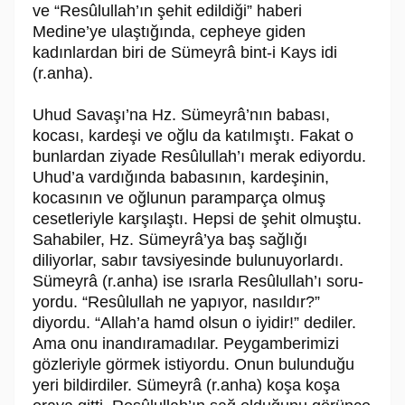
ve “Re­sû­lul­lah’ın şehit edildiği” ha­beri
Medine’ye ulaştığında, cepheye giden
kadınlardan biri de Sümeyrâ bint-i Kays idi
(r.anha).
Uhud Savaşı’na Hz. Sümeyrâ’nın babası,
kocası, kardeşi ve oğlu da katılmıştı. Fakat o
bunlardan ziyade Re­sû­lul­lah’ı merak ediyordu.
Uhud’a vardığında baba­sının, kar­deşinin,
kocasının ve oğlunun paramparça olmuş
cesetleriyle karşı­laştı. Hepsi de şe­hit olmuştu.
Sahabiler, Hz. Sümeyrâ’ya baş sağlığı
diliyorlar, sabır tavsiyesinde bulunuyorlardı.
Sümeyrâ (r.anha) ise ısrarla Re­sû­lul­lah’ı soru­
yordu. “Re­sû­lul­lah ne yapıyor, na­sıldır?”
diyordu. “Allah’a hamd olsun o iyidir!” dediler.
Ama onu inandıramadılar. Peygamberimizi
gözleriyle görmek istiyor­du. Onun bulunduğu
yeri bildirdiler. Sü­mey­râ (r.anha) koşa koşa