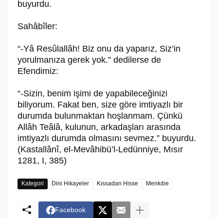
buyurdu.
Sahâbîler:
“-Yâ Resûlallâh! Biz onu da yaparız, Siz’in
yorulmanıza gerek yok.” dedilerse de
Efendimiz:
“-Sizin, benim işimi de yapabileceğinizi
biliyorum. Fakat ben, size göre imtiyazlı bir
durumda bulunmaktan hoşlanmam. Çünkü
Allâh Teâlâ, kulunun, arkadaşları arasında
imtiyazlı durumda olmasını sevmez.” buyurdu.
(Kastallânî, el-Mevâhibü’l-Ledünniye, Mısır
1281, I, 385)
Kategori
Dini Hikayeler
Kıssadan Hisse
Menkıbe
Facebook