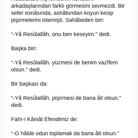
arkadaşlarından farklı görmesini sevmezdi. Bir
sefer esnâsında, ashâbından koyun kesip
pişirmelerini istemişti. Sahâbeden biri:
“-Yâ Resûlallâh, onu ben keseyim.” dedi.
Başka biri:
“-Yâ Resûlallâh, yüzmesi de benim vazîfem
olsun.” dedi.
Bir başkası da:
“-Yâ Resûlallâh, pişirmesi de bana âit olsun.”
dedi.
Fahr-i Kâinât Efendimiz de:
“-O hâlde odun toplamak da bana âit olsun.”