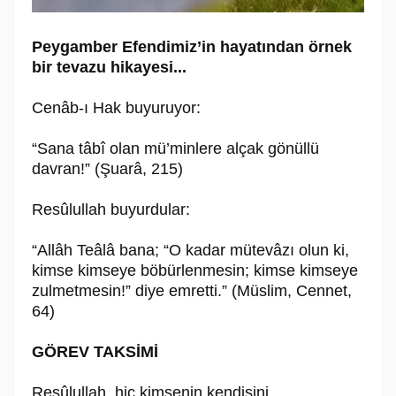
Peygamber Efendimiz’in hayatından örnek
bir tevazu hikayesi...
Cenâb-ı Hak buyuruyor:
“Sana tâbî olan mü’minlere alçak gönüllü
davran!” (Şuarâ, 215)
Resûlullah buyurdular:
“Allâh Teâlâ bana; “O kadar mütevâzı olun ki,
kimse kimseye böbürlenmesin; kimse kimseye
zulmetmesin!” diye emretti.” (Müslim, Cennet,
64)
GÖREV TAKSİMİ
Resûlullah, hiç kimsenin kendisini