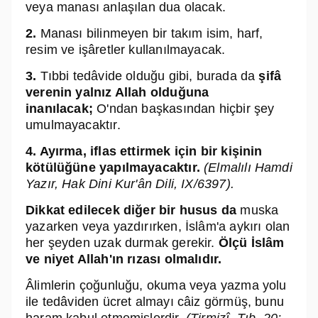
veya manası anlaşılan dua olacak.
2.
Manası bilinmeyen bir takım isim, harf,
resim ve işâretler kullanılmayacak.
3.
Tıbbi tedâvide olduğu gibi, burada da
şifâ
verenin yalnız Allah olduğuna
inanılacak;
O'ndan başkasından hiçbir şey
umulmayacaktır.
4. Ayırma, iflas ettirmek için bir kişinin
kötülüğüne yapılmayacaktır.
(Elmalılı Hamdi
Yazır, Hak Dini Kur'ân Dili, IX/6397).
Dikkat edilecek diğer bir husus da
muska
yazarken veya yazdırırken, İslâm'a aykırı olan
her şeyden uzak durmak gerekir.
Ölçü İslâm
ve niyet Allah'ın rızası olmalıdır.
Âlimlerin çoğunluğu, okuma veya yazma yolu
ile tedâviden ücret almayı câiz görmüş, bunu
haram kabul etmemişlerdir.
(Tirmizî, Tıb, 20;