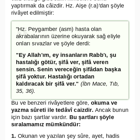
yaptırmak da câizdir. Hz. Aişe (r.a)'dan şöyle
rivâyet edilmiştir:
"Hz. Peygamber (asm) hasta olan
akrabalarının üzerine okuyarak sağ eliyle
onları sıvazlar ve şöyle derdi:
"Ey Allah'ım, ey insanların Rabb'ı, şu
hastalığı götür, şifâ ver, şifâ veren
sensin. Senin vereceğin şifâdan başka
şifâ yoktur. Hastalığı ortadan
kaldıracak bir şifâ ver."
(İbn Mace, Tıb,
35, 36).
Bu ve benzeri rivâyetlere göre,
okuma ve
yazma sûreti ile tedâvî caizdir.
Ancak bunun
için bazı şartlar vardır.
Bu şartları şöyle
sıralamamız mümkündür:
1.
Okunan ve yazılan şey sûre, ayet, hadis