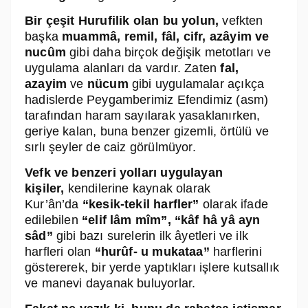
Bir çeşit
Hurufilik
olan bu yolun,
vefkten
başka
muammâ, remil, fâl, cifr, azâyim ve
nucûm
gibi daha birçok değişik metotları ve
uygulama alanları da vardır. Zaten
fal,
azayim
ve
nücum
gibi uygulamalar açıkça
hadislerde Peygamberimiz Efendimiz (asm)
tarafından haram sayılarak yasaklanırken,
geriye kalan, buna benzer gizemli, örtülü ve
sırlı şeyler de caiz görülmüyor.
Vefk
ve benzeri yolları uygulayan
kişiler,
kendilerine kaynak olarak
Kur’ân’da
“kesik-tekil harfler”
olarak ifade
edilebilen
“elif lâm mîm”, “kâf hâ yâ ayn
sâd”
gibi bazı surelerin ilk âyetleri ve ilk
harfleri olan
“hurûf- u mukataa”
harflerini
göstererek, bir yerde yaptıkları işlere kutsallık
ve manevi dayanak buluyorlar.