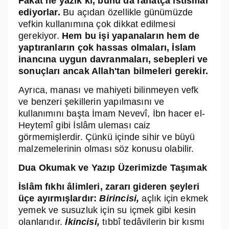
Fakat ne yazık ki, bunu da rahatça istismar
ediyorlar.
Bu açıdan özellikle günümüzde
vefkin kullanımına çok dikkat edilmesi
gerekiyor.
Hem bu işi yapanaların hem de
yaptıranların çok hassas olmaları, İslam
inancına uygun davranmaları, sebepleri ve
sonuçları ancak Allah'tan bilmeleri gerekir.
Ayrıca, manası ve mahiyeti bilinmeyen vefk
ve benzeri şekillerin yapılmasını ve
kullanımını başta İmam Nevevî, İbn hacer el-
Heytemî gibi İslâm uleması caiz
görmemişlerdir. Çünkü içinde sihir ve büyü
malzemelerinin olması söz konusu olabilir.
Dua Okumak ve Yazıp Üzerimizde Taşımak
İslâm fıkhı âlimleri, zararı gideren şeyleri
üçe ayırmışlardır:
Birincisi,
açlık için ekmek
yemek ve susuzluk için su içmek gibi kesin
olanlarıdır.
İkincisi,
tıbbî tedâvilerin bir kısmı