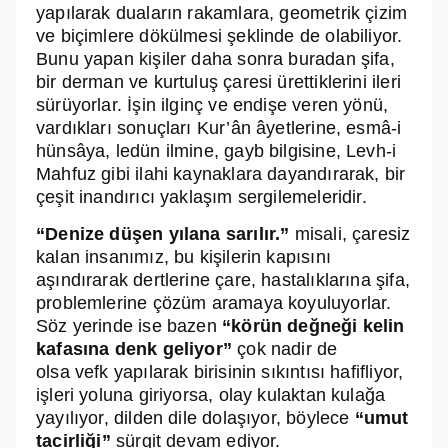
yapılarak duaların rakamlara, geometrik çizim
ve biçimlere dökülmesi şeklinde de olabiliyor.
Bunu yapan kişiler daha sonra buradan şifa,
bir derman ve kurtuluş çaresi ürettiklerini ileri
sürüyorlar. İşin ilginç ve endişe veren yönü,
vardıkları sonuçları Kur’ân âyetlerine, esmâ-i
hünsâya, ledün ilmine, gayb bilgisine, Levh-i
Mahfuz gibi ilahi kaynaklara dayandırarak, bir
çeşit inandırıcı yaklaşım sergilemeleridir.
“Denize düşen yılana sarılır.”
misali, çaresiz
kalan insanımız, bu kişilerin kapısını
aşındırarak dertlerine çare, hastalıklarına şifa,
problemlerine çözüm aramaya koyuluyorlar.
Söz yerinde ise bazen
“körün değneği kelin
kafasına denk geliyor”
çok nadir de
olsa
vefk
yapılarak birisinin sıkıntısı hafifliyor,
işleri yoluna giriyorsa, olay kulaktan kulağa
yayılıyor, dilden dile dolaşıyor, böylece
“umut
tacirliği”
sürgit devam ediyor.