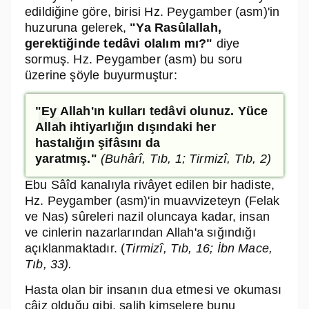
edildiğine göre, birisi Hz. Peygamber (asm)'in
huzuruna gelerek,
"Ya Rasûlallah,
gerektiğinde tedâvi olalım mı?"
diye
sormuş. Hz. Peygamber (asm) bu soru
üzerine şöyle buyurmuştur:
"Ey Allah'ın kulları tedâvi olunuz. Yüce
Allah ihtiyarlığın dışındaki her
hastalığın şifâsını da
yaratmış."
(Buhârî, Tıb, 1; Tirmizî, Tıb, 2)
Ebu Sâîd kanalıyla rivâyet edilen bir hadiste,
Hz. Peygamber (asm)'in muavvizeteyn (Felak
ve Nas) sûreleri nazil oluncaya kadar, insan
ve cinlerin nazarlarından Allah'a sığındığı
açıklanmaktadır. (
Tirmizî, Tıb, 16; İbn Mace,
Tıb, 33).
Hasta olan bir insanın dua etmesi ve okuması
câiz olduğu gibi, salih kimselere bunu