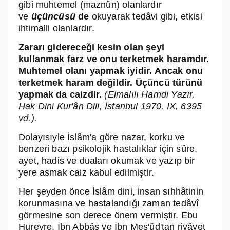
gibi muhtemel (maznûn) olanlardır
ve
üçüncüsü
de
okuyarak tedâvi gibi, etkisi
ihtimalli olanlardır.
Zararı gidereceği kesin olan şeyi
kullanmak
farz
ve onu terketmek
haram
dır.
Muhtemel olanı yapmak
iyidir.
Ancak onu
terketmek haram değildir. Üçüncü türünü
yapmak da
caizdir
.
(Elmalılı Hamdi Yazır,
Hak Dini Kur'ân Dili, İstanbul 1970, IX, 6395
vd.).
Dolayısıyle İslâm'a göre nazar, korku ve
benzeri bazı psikolojik hastalıklar için sûre,
ayet, hadis ve duaları okumak ve yazıp bir
yere asmak caiz kabul edilmiştir.
Her şeyden önce İslâm dini, insan sıhhâtinin
korunmasına ve hastalandığı zaman tedâvî
görmesine son derece önem vermiştir. Ebu
Hureyre, İbn Abbâs ve İbn Mes'ûd'tan rivâyet