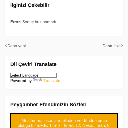
İlginizi Çekebilir
Error:
Sonuç bulunamadı
Daha yeni
Daha eski
Dil Çeviri Translate
Powered by
Translate
Peygamber Efendimizin Sözleri
Müslüman, insanların elinden ve dilinden emin
olduğu kimsedir. Tirmizi, İman, 12; Nesai, İman, 8.