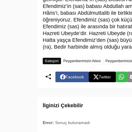
Efendimiz’in (sas) babası Abdullah amc
Hâris’i, babası Abdülmuttalib ile birl
öğreniyoruz. Efendimiz (sas) çok küçü
Efendimiz (sas) ile arasında bir hatıra
Hazreti Ubeyde’dir. Hazreti Ubeyde (ra
Hatta yaşça Efendimiz’den (sas) büyük
(ra), Bedir harbinde almış olduğu yara
Kategori
Peygamberimizin Ailesi
Peygamberimizi
Facebook
Twitter
İlginizi Çekebilir
Error:
Sonuç bulunamadı