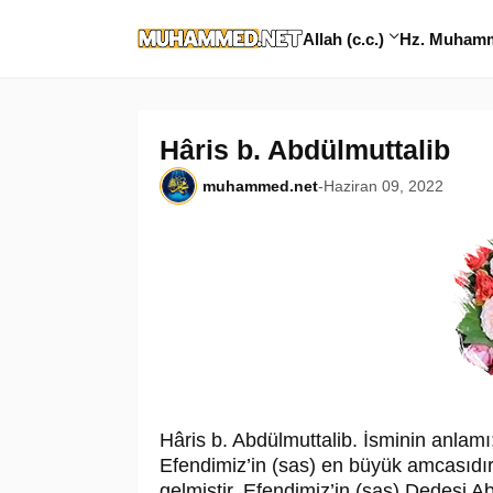
Allah (c.c.)
Hz. Muhamme
Hâris b. Abdülmuttalib
muhammed.net
-
Haziran 09, 2022
Hâris b. Abdülmuttalib. İsminin anlam
Efendimiz’in (sas) en büyük amcasıdır
gelmiştir. Efendimiz’in (sas) Dedesi Ab