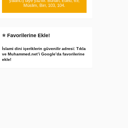
yalancı) diye yazılır. Buhari, Edeb, 69;
Müslim, Birr, 103, 104.
⭐ Favorilerine Ekle!
İslami dini içeriklerin güvenilir adresi: Tıkla
ve Muhammed.net’i Google’da favorilerine
ekle!