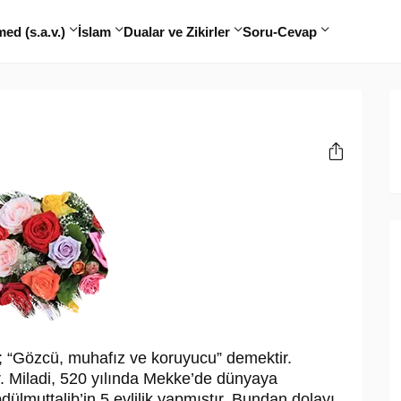
d (s.a.v.)
İslam
Dualar ve Zikirler
Soru-Cevap
ı; “Gözcü, muhafız ve koruyucu” demektir.
. Miladi, 520 yılında Mekke’de dünyaya
dülmuttalib’in 5 evlilik yapmıştır. Bundan dolayı