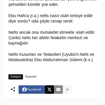
şehvetleri köreltir yok eder.
Ebu Hafs'a (r.a.) nefis nasıl ıslah terbiye edilir
diye sordu? oda şöyle cevap verdi:
Nefis ancak ona muhalefet etmekle ıslah edilir.
Çünkü nefis her afetin felaketin merkezi ve
kaynağıdır.
Nefis Kusurları ve Tedavileri (Uyubü'n-Nefs ve
Müdavatüha) Ebu Abdurrahman Sülemi (k.s.)
Kategori
Tasavvuf
Facebook