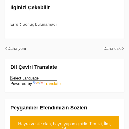
İlginizi Çekebilir
Error:
Sonuç bulunamadı
Daha yeni
Daha eski
Dil Çeviri Translate
Powered by
Translate
Peygamber Efendimizin Sözleri
Hayra vesile olan, hayrı yapan gibidir. Tirmizi, İlm,
14.