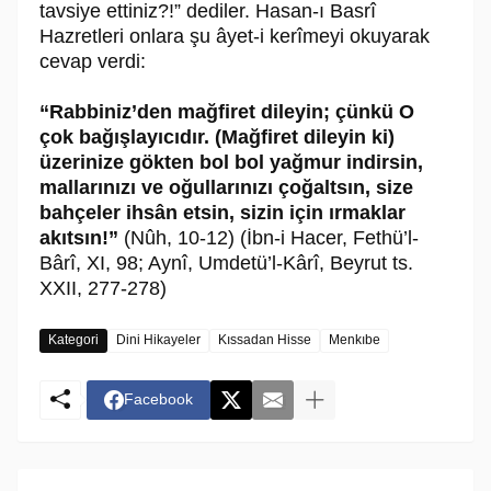
tavsiye ettiniz?!” dediler. Hasan-ı Basrî
Hazretleri onlara şu âyet-i kerîmeyi okuyarak
cevap verdi:
“Rabbiniz’den mağfiret dileyin; çünkü O
çok bağışlayıcıdır. (Mağfiret dileyin ki)
üzerinize gökten bol bol yağmur indirsin,
mallarınızı ve oğullarınızı çoğaltsın, size
bahçeler ihsân etsin, sizin için ırmaklar
akıtsın!”
(Nûh, 10-12) (İbn-i Hacer, Fethü’l-
Bârî, XI, 98; Aynî, Umdetü’l-Kârî, Beyrut ts.
XXII, 277-278)
Kategori
Dini Hikayeler
Kıssadan Hisse
Menkıbe
Facebook