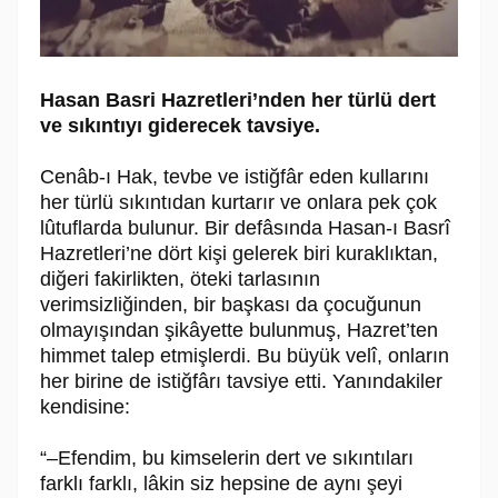
Hasan Basri Hazretleri’nden her türlü dert
ve sıkıntıyı giderecek tavsiye.
Cenâb-ı Hak, tevbe ve istiğfâr eden kullarını
her türlü sıkıntıdan kurtarır ve onlara pek çok
lûtuflarda bulunur. Bir defâsında Hasan-ı Basrî
Hazretleri’ne dört kişi gelerek biri kuraklıktan,
diğeri fakirlikten, öteki tarlasının
verimsizliğinden, bir başkası da çocuğunun
olmayışından şikâyette bulunmuş, Hazret’ten
himmet talep etmişlerdi. Bu büyük velî, onların
her birine de istiğfârı tavsiye etti. Yanındakiler
kendisine:
“–Efendim, bu kimselerin dert ve sıkıntıları
farklı farklı, lâkin siz hepsine de aynı şeyi