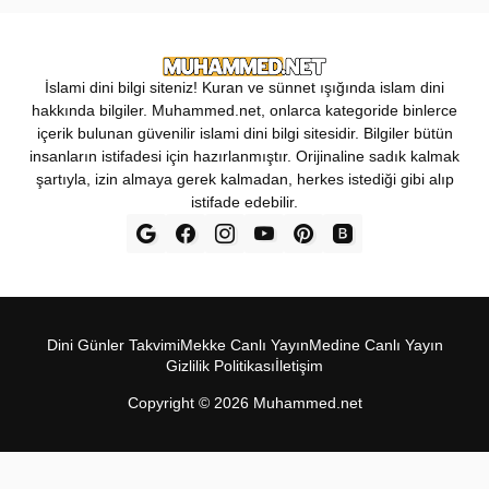
İslami dini bilgi siteniz! Kuran ve sünnet ışığında islam dini
hakkında bilgiler. Muhammed.net, onlarca kategoride binlerce
içerik bulunan güvenilir islami dini bilgi sitesidir. Bilgiler bütün
insanların istifadesi için hazırlanmıştır. Orijinaline sadık kalmak
şartıyla, izin almaya gerek kalmadan, herkes istediği gibi alıp
istifade edebilir.
Dini Günler Takvimi
Mekke Canl‎ı Yay‎ın
Medine Canl‎ı Yayı‎n
Gizlilik Politikas‎ı
İletişim
Copyright ©
2026
Muhammed.net