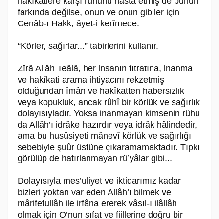
hakîkatlere karşı rûhunu hasta etmiş de bunun
farkında değilse, onun ve onun gibiler için
Cenâb-ı Hakk, âyet-i kerîmede:
“Körler, sağırlar...” tabirlerini kullanır.
Zîrâ Allâh Teâlâ, her insanın fıtratına, inanma
ve hakîkati arama ihtiyacını rekzetmiş
olduğundan îmân ve hakîkatten habersizlik
veya kopukluk, ancak rûhî bir körlük ve sağırlık
dolayısıyladır. Yoksa inanmayan kimsenin rûhu
da Allâh’ı idrâke hazırdır veya idrâk hâlindedir,
ama bu husûsiyeti mânevî körlük ve sağırlığı
sebebiyle şuûr üstüne çıkaramamaktadır. Tıpkı
görülüp de hatırlanmayan rü’yâlar gibi...
Dolayısıyla mes’uliyet ve iktidarımız kadar
bizleri yoktan var eden Allâh’ı bilmek ve
mârifetullâh ile irfâna ererek vâsıl-ı ilâllâh
olmak için O’nun sıfat ve fiillerine doğru bir