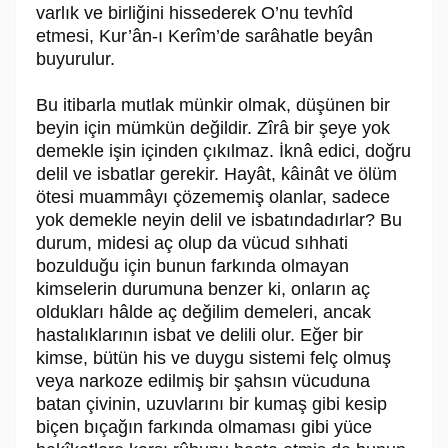
varlık ve birliğini hissederek O’nu tevhîd
etmesi, Kur’ân-ı Kerîm’de sarâhatle beyân
buyurulur.
Bu itibarla mutlak münkir olmak, düşünen bir
beyin için mümkün değildir. Zîrâ bir şeye yok
demekle işin içinden çıkılmaz. İknâ edici, doğru
delil ve isbatlar gerekir. Hayât, kâinât ve ölüm
ötesi muammâyı çözememiş olanlar, sadece
yok demekle neyin delil ve isbatındadırlar? Bu
durum, midesi aç olup da vücud sıhhati
bozulduğu için bunun farkında olmayan
kimselerin durumuna benzer ki, onların aç
oldukları hâlde aç değilim demeleri, ancak
hastalıklarının isbat ve delili olur. Eğer bir
kimse, bütün his ve duygu sistemi felç olmuş
veya narkoze edilmiş bir şahsın vücuduna
batan çivinin, uzuvlarını bir kumaş gibi kesip
biçen bıçağın farkında olmaması gibi yüce