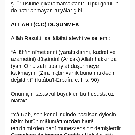
şuûr üstüne çıkaramamaktadır. Tıpkı görülüp
de hatırlanmayan rü’yâlar gibi...
ALLAH'I (C.C) DÜŞÜNMEK
Allâh Rasûlü -sallâllâhü aleyhi ve sellem-:
“Allâh’ın nîmetlerini (yarattıklarını, kudret ve
azametini) düşünün! (Ancak) Allâh hakkında
(yâni O’nu zâtı itibarıyla) düşünmeye
kalkmayın! (Zîrâ hiçbir varlık buna muktedir
değildir.)” (Kitâbü’l-Erbaîn, c. I, s. 90)
Onun için tasavvuf büyükleri bu hususta öz
olarak:
“Yâ Rab, sen kendi indinde nasılsan öylesin,
bizim bütün mâlumâtımızdan hattâ
tenzihimizden dahî münezzehsin!” demişlerdir.