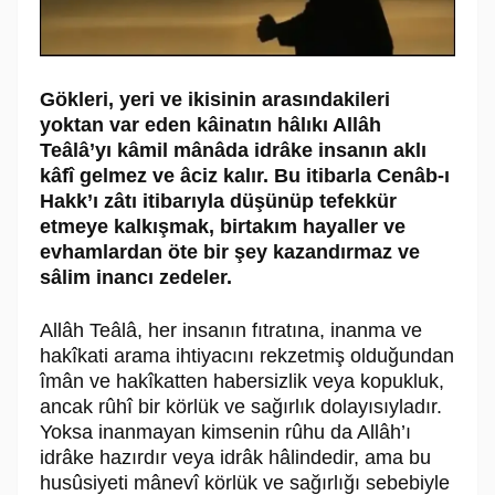
Gökleri, yeri ve ikisinin arasındakileri
yoktan var eden kâinatın hâlıkı Allâh
Teâlâ’yı kâmil mânâda idrâke insanın aklı
kâfî gelmez ve âciz kalır. Bu itibarla Cenâb-ı
Hakk’ı zâtı itibarıyla düşünüp tefekkür
etmeye kalkışmak, birtakım hayaller ve
evhamlardan öte bir şey kazandırmaz ve
sâlim inancı zedeler.
Allâh Teâlâ, her insanın fıtratına, inanma ve
hakîkati arama ihtiyacını rekzetmiş olduğundan
îmân ve hakîkatten habersizlik veya kopukluk,
ancak rûhî bir körlük ve sağırlık dolayısıyladır.
Yoksa inanmayan kimsenin rûhu da Allâh’ı
idrâke hazırdır veya idrâk hâlindedir, ama bu
husûsiyeti mânevî körlük ve sağırlığı sebebiyle