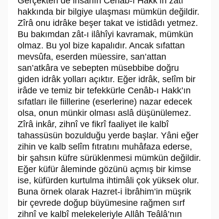
Gerçekten de insanın Cenâb-ı Hakk’ın zâtı
hakkında bir bilgiye ulaşması mümkün değildir.
Zîrâ onu idrâke beşer takat ve istidâdı yetmez.
Bu bakımdan zât-ı ilâhîyi kavramak, mümkün
olmaz. Bu yol bize kapalıdır. Ancak sıfattan
mevsûfa, eserden müessire, san’attan
san’atkâra ve sebepten müsebbibe doğru
giden idrâk yolları açıktır. Eğer idrâk, selîm bir
irâde ve temiz bir tefekkürle Cenâb-ı Hakk’ın
sıfatları ile fiillerine (eserlerine) nazar edecek
olsa, onun münkir olması aslâ düşünülemez.
Zîrâ inkâr, zihnî ve fikrî faaliyet ile kalbî
tahassüsün bozulduğu yerde başlar. Yâni eğer
zihin ve kalb selîm fıtratını muhâfaza ederse,
bir şahsın küfre sürüklenmesi mümkün değildir.
Eğer küfür âleminde gözünü açmış bir kimse
ise, küfürden kurtulma ihtimâli çok yüksek olur.
Buna örnek olarak Hazret-i İbrâhim’in müşrik
bir çevrede doğup büyümesine rağmen sırf
zihnî ve kalbî melekeleriyle Allâh Teâlâ’nın