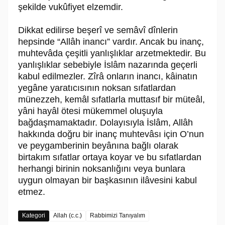
şekilde vukûfiyet elzemdir.
Dikkat edilirse beşerî ve semâvî dînlerin
hepsinde “Allâh inancı” vardır. Ancak bu inanç,
muhtevâda çeşitli yanlışlıklar arzetmektedir. Bu
yanlışlıklar sebebiyle İslâm nazarında geçerli
kabul edilmezler. Zîrâ onların inancı, kâinatın
yegâne yaratıcısının noksan sıfatlardan
münezzeh, kemâl sıfatlarla muttasıf bir müteâl,
yâni hayâl ötesi mükemmel oluşuyla
bağdaşmamaktadır. Dolayısıyla İslâm, Allâh
hakkında doğru bir inanç muhtevâsı için O’nun
ve peygamberinin beyânına bağlı olarak
birtakım sıfatlar ortaya koyar ve bu sıfatlardan
herhangi birinin noksanlığını veya bunlara
uygun olmayan bir başkasının ilâvesini kabul
etmez.
Kategori
Allah (c.c.)
Rabbimizi Tanıyalım