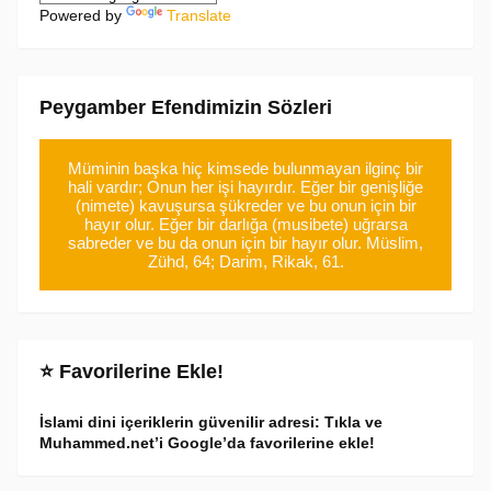
Powered by
Translate
Peygamber Efendimizin Sözleri
Müminin başka hiç kimsede bulunmayan ilginç bir
hali vardır; Onun her işi hayırdır. Eğer bir genişliğe
(nimete) kavuşursa şükreder ve bu onun için bir
hayır olur. Eğer bir darlığa (musibete) uğrarsa
sabreder ve bu da onun için bir hayır olur. Müslim,
Zühd, 64; Darim, Rikak, 61.
⭐ Favorilerine Ekle!
İslami dini içeriklerin güvenilir adresi: Tıkla ve
Muhammed.net’i Google’da favorilerine ekle!