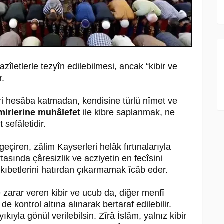
azîletlerle tezyîn edilebilmesi, ancak “kibir ve
r.
ri hesâba katmadan, kendisine türlü nîmet ve
mirlerine muhâlefet
ile kibre saplanmak, ne
 sefâletidir.
geçiren, zâlim Kayserleri helâk fırtınalarıyla
asında çâresizlik ve acziyetin en fecîsini
 akıbetlerini hatırdan çıkarmamak îcâb eder.
zarar veren kibir ve ucub da, diğer menfî
de kontrol altına alınarak bertaraf edilebilir.
yıkıyla gönül verilebilsin. Zîrâ İslâm, yalnız kibir