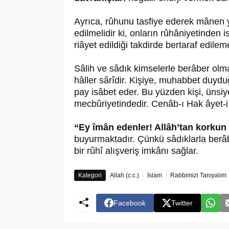
Ayrıca, rûhunu tasfiye ederek mânen 
edilmelidir ki, onların rûhâniyetinden 
riâyet edildiği takdirde bertaraf edilem
Sâlih ve sâdık kimselerle berâber olma
hâller sârîdir. Kişiye, muhabbet duy
pay isâbet eder. Bu yüzden kişi, ünsi
mecbûriyetindedir. Cenâb-ı Hak âyet-
“Ey îmân edenler! Allâh’tan korkun 
buyurmaktadır. Çünkü sâdıklarla berâbe
bir rûhî alışveriş imkânı sağlar.
Kategori
Allah (c.c.)
İslam
Rabbimizi Tanıyalım
Facebook
Twitter