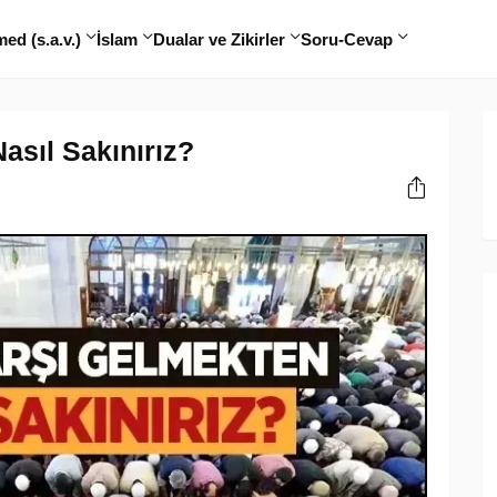
d (s.a.v.)
İslam
Dualar ve Zikirler
Soru-Cevap
asıl Sakınırız?