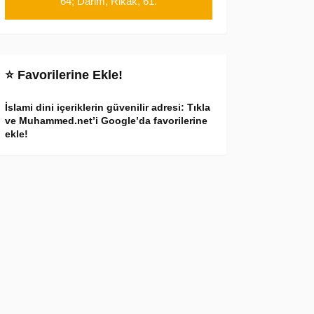
64; Darim, Rikak, 61.
⭐ Favorilerine Ekle!
İslami dini içeriklerin güvenilir adresi: Tıkla
ve Muhammed.net’i Google’da favorilerine
ekle!