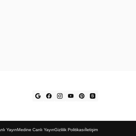
l‎ı Yay‎ın
Medine Canl‎ı Yayı‎n
Gizlilik Politikas‎ı
İletişim