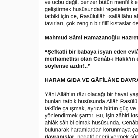
ve ucbu değil, benzer bütün menfîlikle
geliştirmek husûsundaki reçetelerin e
tatbiki için de, Rasûlullâh -sallâllâhu 
tavırları, çok zengin bir fiilî kıstaslar d
Mahmud Sâmi Ramazanoğlu
Hazret
“Şefkatli bir babaya isyan eden ev
merhametlisi olan Cenâb-ı Hakk’ın 
söylense azdır!..”
HARAM GIDA VE GÂFİLÂNE DAVRA
Yâni Allâh’ın râzı olacağı bir hayat ya
bunları tatbik husûsunda Allâh Rasûlü 
taklîde çalışmak, ayrıca bütün güç ve 
yönlendirmek şarttır. Bu, işin zâhirî k
ahlâk sâhibi olmak husûsunda, Cenâb-ı
bulunarak haramlardan korunmaya çal
davranışlar
, negatif enerji vermek sûre