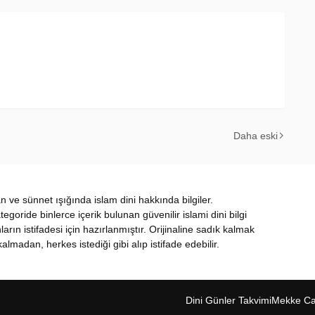
Daha eski
ran ve sünnet ışığında islam dini hakkında bilgiler.
oride binlerce içerik bulunan güvenilir islami dini bilgi
nların istifadesi için hazırlanmıştır. Orijinaline sadık kalmak
almadan, herkes istediği gibi alıp istifade edebilir.
Dini Günler Takvimi
Mekke Can