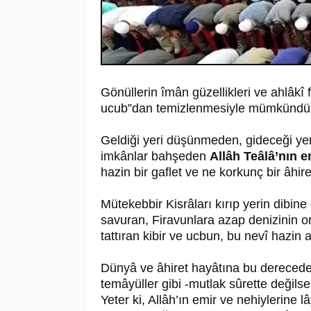
Gönüllerin îmân güzellikleri ve ahlâkî f
ucub”dan temizlenmesiyle mümkündü
Geldiği yeri düşünmeden, gideceği ye
imkânlar bahşeden
Allâh Teâlâ’nın e
hazin bir gaflet ve ne korkunç bir âhiret
Mütekebbir Kisrâları kırıp yerin dibine 
savuran, Firavunlara azap denizinin ort
tattıran kibir ve ucbun, bu nevî hazin
Dünyâ ve âhiret hayâtına bu derecede 
temâyüller gibi -mutlak sûrette değilse 
Yeter ki, Allâh’ın emir ve nehiylerine lâ