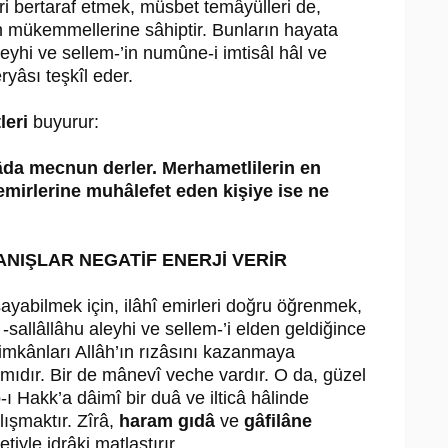
ri bertaraf etmek, müsbet temâyülleri de,
n mükemmellerine sâhiptir. Bunların hayata
aleyhi ve sellem-’in numûne-i imtisâl hâl ve
eryâsı teşkîl eder.
leri
buyurur:
lâda mecnun derler. Merhametlilerin en
emirlerine muhâlefet eden kişiye ise ne
NIŞLAR NEGATİF ENERJİ VERİR
şayabilmek için, ilâhî emirleri doğru öğrenmek,
-sallâllâhu aleyhi ve sellem-’i elden geldiğince
imkânları Allâh’ın rızâsını kazanmaya
ısmıdır. Bir de mânevî veche vardır. O da, güzel
 Hakk’a dâimî bir duâ ve ilticâ hâlinde
ışmaktır. Zîrâ,
haram gıdâ
ve
gâfilâne
tiyle idrâki matlaştırır.