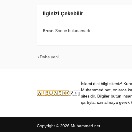
İlginizi Çekebilir
Error:
Sonuç bulunamadı
Daha yeni
İslami dini bilgi siteniz! Ku
Muhammed.net, onlarca kateg
sitesidir. Bilgiler bütün insa
şartıyla, izin almaya gerek k
Copyright ©
2026
Muhammed.net