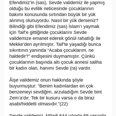
Efendimiz’in (sas), Sevde validemiz ile yapmış
olduğu bu evlilik neticesinde çocuklarının
bakımı konusunda sırtından büyük bir yük
alınmış olunuyordu. Nasıl bir yük derseniz?
Bilindiği gibi Efendimiz (sas) İslam’ı yaymak
için Taif’e gittiğinde çocuklarını Sevde
validemize emanet ederek gönül rahatlığı ile
Mekke’den ayrılmıştır. Taif’te yaşadığı bunca
sıkıntının yanında “Acaba çocuklarım, ne
haldedir?” endişesini duymamıştır. Çünkü
çocuklarının başında altı çocuk annesi saliha
bir kadın olan, hanımı Sevde (ra) vardır.
Âişe validemiz onun hakkında şöyle
buyurmuştur: “Benim kadınlardan en çok
benzemeyi sevdiğim, arzuladığım Sevde bint
Zem’a’dır. Tek bir kusuru varsa o da biraz
asabi/hiddetli olmasıdır.”(22)
Sevde validemiz, Miladi 644 yılında 68 yaşında