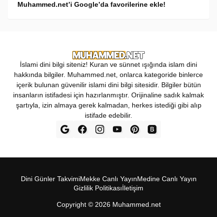
Muhammed.net’i Google’da favorilerine ekle!
İslami dini bilgi siteniz! Kuran ve sünnet ışığında islam dini
hakkında bilgiler. Muhammed.net, onlarca kategoride binlerce
içerik bulunan güvenilir islami dini bilgi sitesidir. Bilgiler bütün
insanların istifadesi için hazırlanmıştır. Orijinaline sadık kalmak
şartıyla, izin almaya gerek kalmadan, herkes istediği gibi alıp
istifade edebilir.
Dini Günler Takvimi
Mekke Canl‎ı Yay‎ın
Medine Canl‎ı Yayı‎n
Gizlilik Politikas‎ı
İletişim
Copyright ©
2026
Muhammed.net