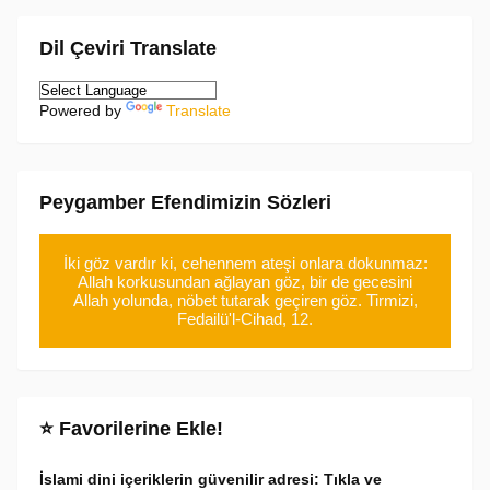
Dil Çeviri Translate
Powered by
Translate
Peygamber Efendimizin Sözleri
İki göz vardır ki, cehennem ateşi onlara dokunmaz:
Allah korkusundan ağlayan göz, bir de gecesini
Allah yolunda, nöbet tutarak geçiren göz. Tirmizi,
Fedailü'l-Cihad, 12.
⭐ Favorilerine Ekle!
İslami dini içeriklerin güvenilir adresi: Tıkla ve