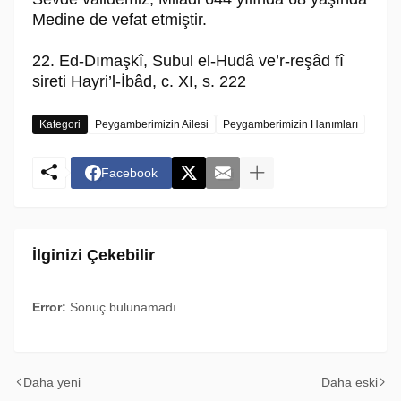
Medine de vefat etmiştir.
22. Ed-Dımaşkî, Subul el-Hudâ ve’r-reşâd fî
sireti Hayri’l-İbâd, c. XI, s. 222
Kategori
Peygamberimizin Ailesi
Peygamberimizin Hanımları
Facebook
İlginizi Çekebilir
Error:
Sonuç bulunamadı
Daha yeni
Daha eski