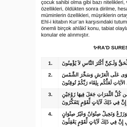
çocuk sahibi olma gibi bazı nitelikleri
özellikleri, öldükten sonra dirilme, 
müminlerin özellikleri, müşriklerin ort
Ehl-i kitabın Kur’an karşısındaki tutu
önemli birçok ahlâkî konu, tabiat olayl
konular ele alınmıştır.
✨RA'D SURE
1.
َقُّ وَلَـكِنَّ أَكْثَرَ النَّاسِ لاَ يُؤْمِنُونَ
2.
 اسْتَوَى عَلَى الْعَرْشِ وَسَخَّرَ الشَّمْسَ
الآيَاتِ لَعَلَّكُم بِلِقَاء رَبِّكُمْ تُوقِنُونَ
3.
ِن كُلِّ الثَّمَرَاتِ جَعَلَ فِيهَا زَوْجَيْنِ
 إِنَّ فِي ذَلِكَ لَآيَاتٍ لِّقَوْمٍ يَتَفَكَّرُونَ
4.
زَرْعٌ وَنَخِيلٌ صِنْوَانٌ وَغَيْرُ صِنْوَانٍ
نَّ فِي ذَلِكَ لَآيَاتٍ لِّقَوْمٍ يَعْقِلُونَ