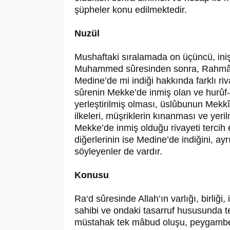
şüpheler konu edilmektedir.
Nuzül
Mushaftaki sıralamada on üçüncü, iniş 
Muhammed sûresinden sonra, Rahmân 
Medine’de mi indiği hakkında farklı riv
sûrenin Mekke’de inmiş olan ve hurûf-
yerleştirilmiş olması, üslûbunun Mek
ilkeleri, müşriklerin kınanması ve yeri
Mekke’de inmiş olduğu rivayeti tercih e
diğerlerinin ise Medine’de indiğini, 
söyleyenler de vardır.
Konusu
Ra‘d sûresinde Allah’ın varlığı, birliği, 
sahibi ve ondaki tasarruf hususunda te
müstahak tek mâbud oluşu, peygamber