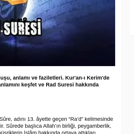
u, anlamı ve faziletleri. Kur'an-ı Kerim'de
 anlamını keşfet ve Rad Suresi hakkında
 Sûre, adını 13. âyette geçen “Ra’d” kelimesinde
r. Sûrede başlıca Allah’ın birliği, peygamberlik,
üşriklerin İslâm hakkında ortaya attıkları