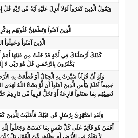
وَيَقُولُ الَّذِينَ كَفَرُواْ لَوْلاَ أُنزِلَ عَلَيْهِ آيَةٌ مِّن رَّبِّهِ قُلْ إ
الَّذِينَ آمَنُواْ وَتَطْمَئِنُّ قُلُوبُهُم بِذِكْرِ 
الَّذِينَ آمَنُواْ وَعَمِلُوا
كَذَلِكَ أَرْسَلْنَاكَ فِي أُمَّةٍ قَدْ خَلَتْ مِن قَبْلِهَا أُمَمٌ لِّتَتْ
يَكْفُرُونَ بِالرَّحْمَـنِ قُلْ هُوَ رَبِّي لا إِلَـهَ 
وَلَوْ أَنَّ قُرْآناً سُيِّرَتْ بِهِ الْجِبَالُ أَوْ قُطِّعَتْ بِهِ الأَرْض
جَمِيعاً أَفَلَمْ يَيْأَسِ الَّذِينَ آمَنُواْ أَن لَّوْ يَشَاءُ اللّهُ لَهَدَى ا
تُصِيبُهُم بِمَا صَنَعُواْ قَارِعَةٌ أَوْ تَحُلُّ قَرِيباً مِّن دَارِهِمْ حَتَّى
وَلَقَدِ اسْتُهْزِئَ بِرُسُلٍ مِّن قَبْلِكَ فَأَمْلَيْتُ لِلَّذِينَ كَف
أَفَمَنْ هُوَ قَآئِمٌ عَلَى كُلِّ نَفْسٍ بِمَا كَسَبَتْ وَجَعَلُواْ لِلّهِ شُر
لاَ يَعْلَمُ فِي الأَرْضِ أَم بِظَاهِرٍ مِّنَ الْقَوْلِ بَلْ زُيِّنَ 