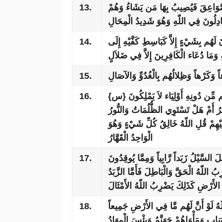
13.
الصَّوَاعِقَ فَيُصِيبُ بِهَا مَن يَشَاءُ وَهُمْ
ادِلُونَ فِي اللّهِ وَهُوَ شَدِيدُ الْمِحَالِ
14.
 لَهُم بِشَيْءٍ إِلاَّ كَبَاسِطِ كَفَّيْهِ إِلَى
غِهِ وَمَا دُعَاء الْكَافِرِينَ إِلاَّ فِي ضَلاَلٍ
15.
َكَرْهاً وَظِلالُهُم بِالْغُدُوِّ وَالآصَالِ
16.
{س} قُلْ مَن رَّبُّ السَّمَاوَاتِ وَالأَرْضِ قُلِ اللّهُ قُلْ أَفَاتَّخَذْتُم مِّن دُونِهِ أَوْلِيَاء لاَ يَمْلِكُونَ
رُ أَمْ هَلْ تَسْتَوِي الظُّلُمَاتُ وَالنُّورُ
لَيْهِمْ قُلِ اللّهُ خَالِقُ كُلِّ شَيْءٍ وَهُوَ
الْوَاحِدُ الْقَهَّارُ
17.
 السَّيْلُ زَبَداً رَّابِياً وَمِمَّا يُوقِدُونَ
رِبُ اللّهُ الْحَقَّ وَالْبَاطِلَ فَأَمَّا الزَّبَدُ
الأَرْضِ كَذَلِكَ يَضْرِبُ اللّهُ الأَمْثَالَ
18.
 لَهُ لَوْ أَنَّ لَهُم مَّا فِي الأَرْضِ جَمِيعاً
ِسَابِ وَمَأْوَاهُمْ جَهَنَّمُ وَبِئْسَ الْمِهَادُ