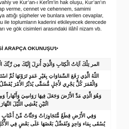
, vahiy ve Kur’an-ı Kerîm’in hak oluşu, Kur’an’ın
hesap verme, cennet ve cehennem, samimi
aya attığı şüpheler ve bunlara verilen cevaplar,
mu ile toplumların kaderini etkileyecek derecede
arı ve gök cisimleri arasındaki ilâhî nizam vb.
Sİ ARAPÇA OKUNUŞU✨
المر تِلْكَ آيَاتُ الْكِتَابِ وَالَّذِيَ أُنزِلَ إِلَيْكَ مِن رَّبِّكَ الْح
اللّهُ الَّذِي رَفَعَ السَّمَاوَاتِ بِغَيْرِ عَمَدٍ تَرَوْنَهَا ثُمَّ
وَالْقَمَرَ كُلٌّ يَجْرِي لأَجَلٍ مُّسَمًّى يُدَبِّرُ الأَمْرَ يُفَصِّلُ 
وَهُوَ الَّذِي مَدَّ الأَرْضَ وَجَعَلَ فِيهَا رَوَاسِيَ وَأَنْهَاراً وَم
اثْنَيْنِ يُغْشِي اللَّيْلَ النَّهَارَ
وَفِي الأَرْضِ قِطَعٌ مُّتَجَاوِرَاتٌ وَجَنَّاتٌ مِّنْ أَعْنَابٍ وَ
يُسْقَى بِمَاء وَاحِدٍ وَنُفَضِّلُ بَعْضَهَا عَلَى بَعْضٍ فِي الأُكُلِ إِ