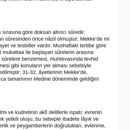
sırasına göre doksan altıncı sûredir.
sûresinden önce nâzil olmuştur; Mekke’de mi
ayet ve tesbitler vardır. Mushaftaki tertibe göre
i mukattaa ile başlayan sûrelerin arasına
kî sûrelere benzemesi, muhtevasında tevhid
lmesi gibi konuların yer alması sebebiyle
dilmiştir; 31-32. âyetlerinin Mekke’de,
ayrıca tamamının Medine döneminde geldiğini
ilmi ve kudretinin aklî delillerle ispatı; evrenin
k yetkili oluşu, bu sebeple ibadete lâyık ve
lik ve peygamberlerin doğrulukları, evlenme,