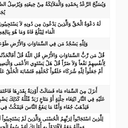
وَيُسَبِّحُ الرَّعْدُ بِحَمْدِهِ وَالْمَلاَئِكَةُ مِنْ خِيفَتِهِ وَيُرْسِلُ 
يُجَ
لَهُ دَعْوَةُ الْحَقِّ وَالَّذِينَ يَدْعُونَ مِن دُونِهِ لاَ يَسْتَجِيبُونَ
الْمَاء لِيَبْلُغَ فَاهُ وَمَا هُوَ بِبَالِ
وَلِلّهِ يَسْجُدُ مَن فِي السَّمَاوَاتِ وَالأَرْضِ طَوْعاً و
لِأَنفُسِهِمْ نَفْعاً وَلاَ ضَرّاً قُلْ هَلْ يَسْتَوِي الأَعْمَى وَالْبَصِي
أَمْ جَعَلُواْ لِلّهِ شُرَكَاء خَلَقُواْ كَخَلْقِهِ فَتَشَابَهَ الْخَلْقُ عَ
أَنزَلَ مِنَ السَّمَاء مَاء فَسَالَتْ أَوْدِيَةٌ بِقَدَرِهَا فَاحْتَمَلَ
عَلَيْهِ فِي النَّارِ ابْتِغَاء حِلْيَةٍ أَوْ مَتَاعٍ زَبَدٌ مِّثْلُهُ كَذَلِكَ يَضْ
فَيَذْهَبُ جُفَاء وَأَمَّا مَا يَنفَعُ النَّاسَ فَيَمْكُثُ فِي 
لِلَّذِينَ اسْتَجَابُواْ لِرَبِّهِمُ الْحُسْنَى وَالَّذِينَ لَمْ يَسْتَجِيبُواْ
وَمِثْلَهُ مَعَهُ لاَفْتَدَوْاْ بِهِ أُوْلَـئِكَ لَهُمْ سُوءُ الْح