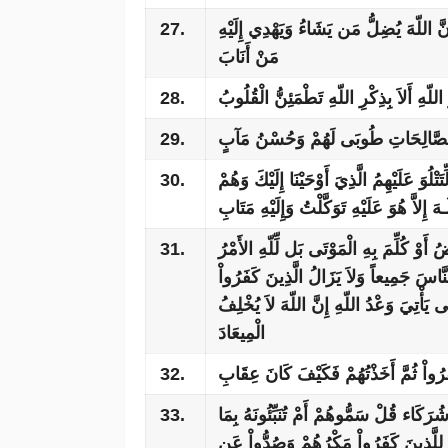
27.
ِنَّ اللّهَ يُضِلُّ مَن يَشَاءُ وَيَهْدِي إِلَيْهِ
مَنْ أَنَابَ
28.
اللّهِ أَلاَ بِذِكْرِ اللّهِ تَطْمَئِنُّ الْقُلُوبُ
29.
ْ الصَّالِحَاتِ طُوبَى لَهُمْ وَحُسْنُ مَآبٍ
30.
لُوَ عَلَيْهِمُ الَّذِيَ أَوْحَيْنَا إِلَيْكَ وَهُمْ
إِلاَّ هُوَ عَلَيْهِ تَوَكَّلْتُ وَإِلَيْهِ مَتَابِ
31.
ُ أَوْ كُلِّمَ بِهِ الْمَوْتَى بَل لِّلّهِ الأَمْرُ
لنَّاسَ جَمِيعاً وَلاَ يَزَالُ الَّذِينَ كَفَرُواْ
 يَأْتِيَ وَعْدُ اللّهِ إِنَّ اللّهَ لاَ يُخْلِفُ
الْمِيعَادَ
32.
َرُواْ ثُمَّ أَخَذْتُهُمْ فَكَيْفَ كَانَ عِقَابِ
33.
َكَاء قُلْ سَمُّوهُمْ أَمْ تُنَبِّئُونَهُ بِمَا
لِلَّذِينَ كَفَرُواْ مَكْرُهُمْ وَصُدُّواْ عَنِ