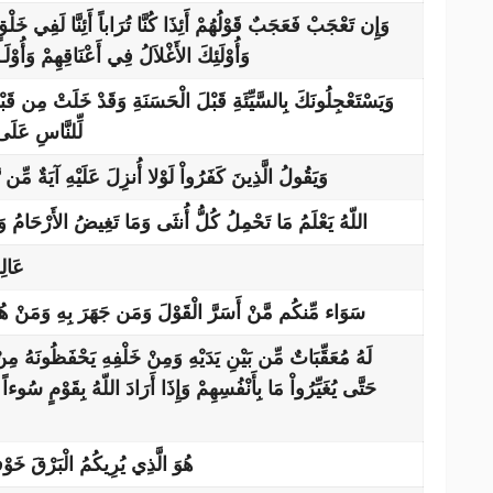
وَإِن تَعْجَبْ فَعَجَبٌ قَوْلُهُمْ أَئِذَا كُنَّا تُرَاباً أَئِنَّا لَفِي خَلْقٍ 
وَأُوْلَئِكَ الأَغْلاَلُ فِي أَعْنَاقِهِمْ وَأُوْ
وَيَسْتَعْجِلُونَكَ بِالسَّيِّئَةِ قَبْلَ الْحَسَنَةِ وَقَدْ خَلَتْ مِن قَبْلِ
لِّلنَّاسِ عَلَى
وَيَقُولُ الَّذِينَ كَفَرُواْ لَوْلا أُنزِلَ عَلَيْهِ آيَةٌ مِّن رَّ
اللّهُ يَعْلَمُ مَا تَحْمِلُ كُلُّ أُنثَى وَمَا تَغِيضُ الأَرْحَامُ وَ
عَالِ
سَوَاء مِّنكُم مَّنْ أَسَرَّ الْقَوْلَ وَمَن جَهَرَ بِهِ وَمَنْ هُوَ
لَهُ مُعَقِّبَاتٌ مِّن بَيْنِ يَدَيْهِ وَمِنْ خَلْفِهِ يَحْفَظُونَهُ مِنْ أَ
حَتَّى يُغَيِّرُواْ مَا بِأَنْفُسِهِمْ وَإِذَا أَرَادَ اللّهُ بِقَوْمٍ سُوء
هُوَ الَّذِي يُرِيكُمُ الْبَرْقَ خَو