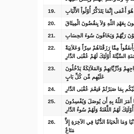
19.
َ أَعْمَى إِنَّمَا يَتَذَكَّرُ أُوْلُواْ الأَلْبَابِ
20.
ُونَ بِعَهْدِ اللّهِ وَلاَ يِنقُضُونَ الْمِيثَاقَ
21.
شَوْنَ رَبَّهُمْ وَيَخَافُونَ سُوءَ الحِسَابِ
22.
أَنفَقُواْ مِمَّا رَزَقْنَاهُمْ سِرّاً وَعَلاَنِيَةً
َةِ السَّيِّئَةَ أُوْلَئِكَ لَهُمْ عُقْبَى الدَّارِ
23.
هِمْ وَذُرِّيَّاتِهِمْ وَالمَلاَئِكَةُ يَدْخُلُونَ
عَلَيْهِم مِّن كُلِّ بَابٍ
24.
يْكُم بِمَا صَبَرْتُمْ فَنِعْمَ عُقْبَى الدَّارِ
25.
ا أَمَرَ اللّهُ بِهِ أَن يُوصَلَ وَيُفْسِدُونَ
لَئِكَ لَهُمُ اللَّعْنَةُ وَلَهُمْ سُوءُ الدَّارِ
26.
َا وَمَا الْحَيَاةُ الدُّنْيَا فِي الآخِرَةِ إِلاَّ
مَتَاعٌ