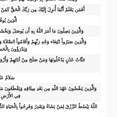
أَفَمَن يَعْلَمُ أَنَّمَا أُنزِلَ إِلَيْكَ مِن رَبِّكَ الْحَقُّ كَمَنْ هُو
الَّذِينَ يُوف
وَالَّذِينَ يَصِلُونَ مَا أَمَرَ اللّهُ بِهِ أَن يُوصَلَ وَيَخْ
وَالَّذِينَ صَبَرُواْ ابْتِغَاء وَجْهِ رَبِّهِمْ وَأَقَامُواْ الصَّلاَةَ وَ
وَيَدْرَؤُونَ بِالْحَسَن
جَنَّاتُ عَدْنٍ يَدْخُلُونَهَا وَمَنْ صَلَحَ مِنْ آبَائِهِمْ وَأَزْوَاجِ
سَلاَمٌ عَلَ
وَالَّذِينَ يَنقُضُونَ عَهْدَ اللّهِ مِن بَعْدِ مِيثَاقِهِ وَيَقْطَعُونَ مَ
فِي الأَرْضِ أُوْ
اللّهُ يَبْسُطُ الرِّزْقَ لِمَنْ يَشَاءُ وَيَقَدِرُ وَفَرِحُواْ بِالْحَيَاةِ الدُّنْي