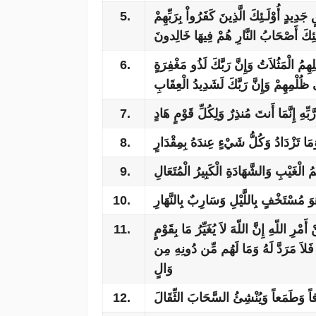
5.
جَدِيدٍ أُوْلَـئِكَ الَّذِينَ كَفَرُواْ بِرَبِّهِمْ
لَـئِكَ أَصْحَابُ النَّارِ هُمْ فِيهَا خَالِدونَ
6.
هِمُ الْمَثُلاَتُ وَإِنَّ رَبَّكَ لَذُو مَغْفِرَةٍ
 ظُلْمِهِمْ وَإِنَّ رَبَّكَ لَشَدِيدُ الْعِقَابِ
7.
بِّهِ إِنَّمَا أَنتَ مُنذِرٌ وَلِكُلِّ قَوْمٍ هَادٍ
8.
مَا تَزْدَادُ وَكُلُّ شَيْءٍ عِندَهُ بِمِقْدَارٍ
9.
مُ الْغَيْبِ وَالشَّهَادَةِ الْكَبِيرُ الْمُتَعَالِ
10.
 مُسْتَخْفٍ بِاللَّيْلِ وَسَارِبٌ بِالنَّهَارِ
11.
مْرِ اللّهِ إِنَّ اللّهَ لاَ يُغَيِّرُ مَا بِقَوْمٍ
اً فَلاَ مَرَدَّ لَهُ وَمَا لَهُم مِّن دُونِهِ مِن
وَالٍ
12.
ْفاً وَطَمَعاً وَيُنْشِئُ السَّحَابَ الثِّقَالَ