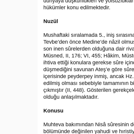
dünyaya düşkünlükleri ve yolsuzlukları
hükümler konu edilmektedir.
Nuzül
Mushaftaki sıralamada 5., iniş sırasın
Tevbe’den önce Medine’de nâzil olmuş
son inen sûrelerden olduğuna dair rivay
Müsned, II, 176; VI, 455; Hâkim, Müste
ihtiva ettiği konulara gerekse sûre içind
düşmediğini savunan Ateş’e göre sûr
içerisinde peyderpey inmiş, ancak Hz.
edilmiş olması sebebiyle tamamının bir
çıkmıştır (II, 448). Gösterilen gerekçe
olduğu anlaşılmaktadır.
Konusu
Muhteva bakımından Nisâ sûresinin de
bölümünde değinilen yahudi ve hıristiya