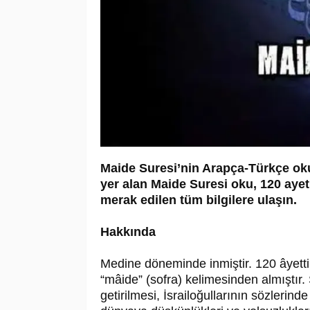
Maide Suresi’nin Arapça-Türkçe okun
yer alan Maide Suresi oku, 120 aye
merak edilen tüm bilgilere ulaşın.
Hakkında
Medine döneminde inmiştir. 120 âyettir
“mâide” (sofra) kelimesinden almıştır. 
getirilmesi, İsrailoğullarının sözlerind