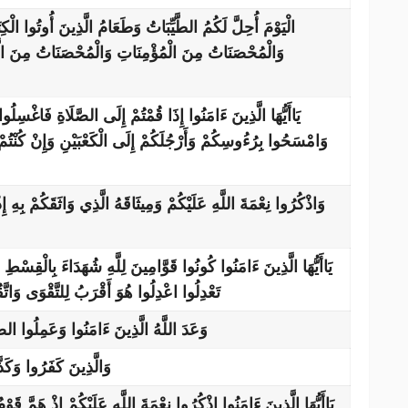
الْيَوْمَ أُحِلَّ لَكُمُ الطَّيِّبَاتُ وَطَعَامُ الَّذِينَ أُوتُوا الْ
وَالْمُحْصَنَاتُ مِنَ الْمُؤْمِنَاتِ وَالْمُحْصَنَاتُ مِنَ الَّذ
يَاأَيُّهَا الَّذِينَ ءَامَنُوا إِذَا قُمْتُمْ إِلَى الصَّلَاةِ فَاغْسِلُ
وَامْسَحُوا بِرُءُوسِكُمْ وَأَرْجُلَكُمْ إِلَى الْكَعْبَيْنِ وَإِنْ كُنْتُمْ
وَاذْكُرُوا نِعْمَةَ اللَّهِ عَلَيْكُمْ وَمِيثَاقَهُ الَّذِي وَاثَقَكُمْ بِهِ إِذْ
يَاأَيُّهَا الَّذِينَ ءَامَنُوا كُونُوا قَوَّامِينَ لِلَّهِ شُهَدَاءَ بِالْقِسْطِ 
تَعْدِلُوا اعْدِلُوا هُوَ أَقْرَبُ لِلتَّقْوَى وَاتَّقُ
وَعَدَ اللَّهُ الَّذِينَ ءَامَنُوا وَعَمِلُوا ال
وَالَّذِينَ كَفَرُوا وَكَذّ
يَاأَيُّهَا الَّذِينَ ءَامَنُوا اذْكُرُوا نِعْمَةَ اللَّهِ عَلَيْكُمْ إِذْ هَمَّ قَوْ