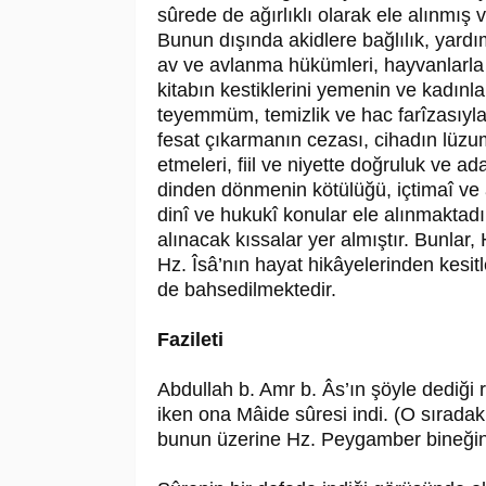
sûrede de ağırlıklı olarak ele alınmış v
Bunun dışında akidlere bağlılık, yard
av ve avlanma hükümleri, hayvanlarla ilg
kitabın kestiklerini yemenin ve kadınl
teyemmüm, temizlik ve hac farîzasıyla il
fesat çıkarmanın cezası, cihadın lüzum
etmeleri, fiil ve niyette doğruluk ve a
dinden dönmenin kötülüğü, içtimaî ve 
dinî ve hukukî konular ele alınmaktadı
alınacak kıssalar yer almıştır. Bunlar,
Hz. Îsâ’nın hayat hikâyelerinden kesitl
de bahsedilmektedir.
Fazileti
Abdullah b. Amr b. Âs’ın şöyle dediği 
iken ona Mâide sûresi indi. (O sıradak
bunun üzerine Hz. Peygamber bineğind