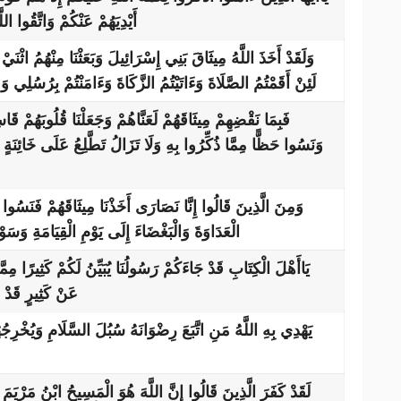
أَيْدِيَهُمْ عَنْكُمْ وَاتَّقُوا الل
وَلَقَدْ أَخَذَ اللَّهُ مِيثَاقَ بَنِي إِسْرَائِيلَ وَبَعَثْنَا مِنْهُمُ اثْنَي
لَئِنْ أَقَمْتُمُ الصَّلَاةَ وَءَاتَيْتُمُ الزَّكَاةَ وَءَامَنْتُمْ بِرُسُلِي 
فَبِمَا نَقْضِهِمْ مِيثَاقَهُمْ لَعَنَّاهُمْ وَجَعَلْنَا قُلُوبَهُمْ قَ
وَنَسُوا حَظًّا مِمَّا ذُكِّرُوا بِهِ وَلَا تَزَالُ تَطَّلِعُ عَلَى خَائِنَةٍ مِ
وَمِنَ الَّذِينَ قَالُوا إِنَّا نَصَارَى أَخَذْنَا مِيثَاقَهُمْ فَنَسُوا حَظّ
الْعَدَاوَةَ وَالْبَغْضَاءَ إِلَى يَوْمِ الْقِيَامَةِ وَسَوْف
يَاأَهْلَ الْكِتَابِ قَدْ جَاءَكُمْ رَسُولُنَا يُبَيِّنُ لَكُمْ كَثِيرًا مِم
عَنْ كَثِيرٍ قَدْ ج
يَهْدِي بِهِ اللَّهُ مَنِ اتَّبَعَ رِضْوَانَهُ سُبُلَ السَّلَامِ وَيُخْرِجُه
لَقَدْ كَفَرَ الَّذِينَ قَالُوا إِنَّ اللَّهَ هُوَ الْمَسِيحُ ابْنُ مَرْيَمَ