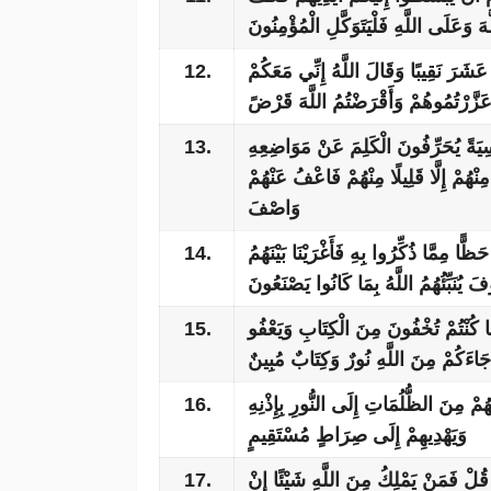
َّهَ وَعَلَى اللَّهِ فَلْيَتَوَكَّلِ الْمُؤْمِنُونَ
12.
ْ عَشَرَ نَقِيبًا وَقَالَ اللَّهُ إِنِّي مَعَكُمْ
وَعَزَّرْتُمُوهُمْ وَأَقْرَضْتُمُ اللَّهَ قَرْضً
13.
اسِيَةً يُحَرِّفُونَ الْكَلِمَ عَنْ مَوَاضِعِهِ
نْهُمْ إِلَّا قَلِيلًا مِنْهُمْ فَاعْفُ عَنْهُمْ
وَاصْفَ
14.
ًا مِمَّا ذُكِّرُوا بِهِ فَأَغْرَيْنَا بَيْنَهُمُ
َ يُنَبِّئُهُمُ اللَّهُ بِمَا كَانُوا يَصْنَعُونَ
15.
َّا كُنْتُمْ تُخْفُونَ مِنَ الْكِتَابِ وَيَعْفُو
َاءَكُمْ مِنَ اللَّهِ نُورٌ وَكِتَابٌ مُبِينٌ
16.
ُمْ مِنَ الظُّلُمَاتِ إِلَى النُّورِ بِإِذْنِهِ
وَيَهْدِيهِمْ إِلَى صِرَاطٍ مُسْتَقِيمٍ
17.
 قُلْ فَمَنْ يَمْلِكُ مِنَ اللَّهِ شَيْئًا إِنْ