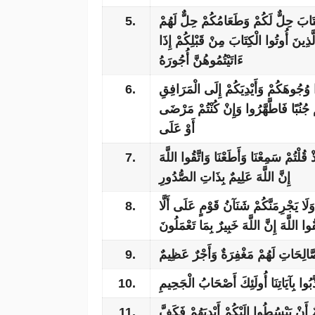
5.
كِتَابَ حِلٌّ لَكُمْ وَطَعَامُكُمْ حِلٌّ لَهُمْ
ِينَ أُوتُوا الْكِتَابَ مِنْ قَبْلِكُمْ إِذَا
ءَاتَيْتُمُوهُنَّ أُجُورَهُ
6.
وا وُجُوهَكُمْ وَأَيْدِيَكُمْ إِلَى الْمَرَافِقِ
 جُنُبًا فَاطَّهَّرُوا وَإِنْ كُنْتُمْ مَرْضَى
أَوْ عَلَى
7.
 قُلْتُمْ سَمِعْنَا وَأَطَعْنَا وَاتَّقُوا اللَّهَ
إِنَّ اللَّهَ عَلِيمٌ بِذَاتِ الصُّدُورِ
8.
وَلَا يَجْرِمَنَّكُمْ شَنَآنُ قَوْمٍ عَلَى أَلَّا
وا اللَّهَ إِنَّ اللَّهَ خَبِيرٌ بِمَا تَعْمَلُونَ
9.
صَّالِحَاتِ لَهُمْ مَغْفِرَةٌ وَأَجْرٌ عَظِيمٌ
10.
َبُوا بِآيَاتِنَا أُولَئِكَ أَصْحَابُ الْجَحِيمِ
11.
مٌ أَنْ يَبْسُطُوا إِلَيْكُمْ أَيْدِيَهُمْ فَكَفَّ