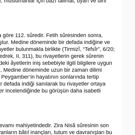
, müslümanlar için bazı talimat, uyarı ve dinî
a göre 112. sûredir. Fetih sûresinden sonra,
tur. Medine döneminde bir defada indiğine ve
etler bulunmakla birlikte (Tirmizî, “Tefsîr”, 6/20;
drek, II, 311), bu rivayetlerin gerek sûrenin
eki âyetlerin iniş sebebiyle ilgili bilgilere uygun
e, Medine döneminde uzun bir zaman dilimi
 Peygamber’in hayatının sonlarında tertip
 defada indiği sanılarak bu rivayetler ortaya
ler incelendiğinde bu görüşün daha isabetli
vamı mahiyetindedir. Zira Nisâ sûresinin son
nların bâtıl inançları, tutum ve davranışları bu