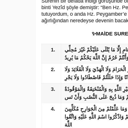
Sûrenin bir defada indiği görüşünde o
binti Yezîd şöyle demiştir: “Ben Hz. P
tutuyordum, o anda Hz. Peygamber’e M
ağırlığından neredeyse devenin bacakla
✨MAİDE SUR
1.
ْعَامِ إِلَّا مَا يُتْلَى عَلَيْكُمْ غَيْرَ مُحِلِّي
أَنْتُمْ حُرُمٌ إِنَّ اللَّهَ يَحْكُمُ مَا يُرِيدُ
2.
 الْحَرَامَ وَلَا الْهَدْيَ وَلَا الْقَلَائِدَ وَلَا
ًا وَإِذَا حَلَلْتُمْ فَاصْطَادُوا وَلَا يَجْرِ
3.
رِ اللَّهِ بِهِ وَالْمُنْخَنِقَةُ وَالْمَوْقُوذَةُ
َّيْتُمْ وَمَا ذُبِحَ عَلَى النُّصُبِ وَأَنْ تَس
4.
وَمَا عَلَّمْتُمْ مِنَ الْجَوَارِحِ مُكَلِّبِينَ
ُمْ وَاذْكُرُوا اسْمَ اللَّهِ عَلَيْهِ وَاتَّقُوا
اللَّهَ