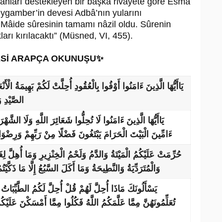
lanları destekleyen bir başka rivayete göre Esmâ
eygamber’in devesi Adbâ’nın yularını
âide sûresinin tamamı nâzil oldu. Sûrenin
rı kırılacaktı” (Müsned, VI, 455).
ESİ ARAPÇA OKUNUŞU✨
يَاأَيُّهَا الَّذِينَ ءَامَنُوا أَوْفُوا بِالْعُقُودِ أُحِلَّتْ لَكُمْ بَهِيمَةُ الْأَن
الصَّيْدِ وَ
يَاأَيُّهَا الَّذِينَ ءَامَنُوا لَا تُحِلُّوا شَعَائِرَ اللَّهِ وَلَا الشَّهْرَ
ءَامِّينَ الْبَيْتَ الْحَرَامَ يَبْتَغُونَ فَضْلًا مِنْ رَبِّهِمْ وَرِضْوَان
حُرِّمَتْ عَلَيْكُمُ الْمَيْتَةُ وَالدَّمُ وَلَحْمُ الْخِنْزِيرِ وَمَا أُهِلَّ لِغَيْ
وَالْمُتَرَدِّيَةُ وَالنَّطِيحَةُ وَمَا أَكَلَ السَّبُعُ إِلَّا مَا ذَك
يَسْأَلُونَكَ مَاذَا أُحِلَّ لَهُمْ قُلْ أُحِلَّ لَكُمُ الطَّيِّبَاتُ 
تُعَلِّمُونَهُنَّ مِمَّا عَلَّمَكُمُ اللَّهُ فَكُلُوا مِمَّا أَمْسَكْنَ عَلَيْك