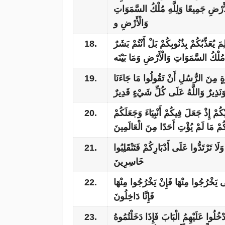
ْأَرْضِ جَمِيعًا وَلِلَّهِ مُلْكُ السَّمَوَاتِ
وَالْأَرْضِ و
18.
َ يُعَذِّبُكُمْ بِذُنُوبِكُمْ بَلْ أَنْتُمْ بَشَرٌ
 مُلْكُ السَّمَوَاتِ وَالْأَرْضِ وَمَا بَيْنَه
19.
رَةٍ مِنَ الرُّسُلِ أَنْ تَقُولُوا مَا جَاءَنَا
َنَذِيرٌ وَاللَّهُ عَلَى كُلِّ شَيْءٍ قَدِيرٌ
20.
ُمْ إِذْ جَعَلَ فِيكُمْ أَنْبِيَاءَ وَجَعَلَكُمْ
كُمْ مَا لَمْ يُؤْتِ أَحَدًا مِنَ الْعَالَمِينَ
21.
َا تَرْتَدُّوا عَلَى أَدْبَارِكُمْ فَتَنْقَلِبُوا
خَاسِرِينَ
22.
َى يَخْرُجُوا مِنْهَا فَإِنْ يَخْرُجُوا مِنْهَا
فَإِنَّا دَاخِلُونَ
23.
خُلُوا عَلَيْهِمُ الْبَابَ فَإِذَا دَخَلْتُمُوهُ