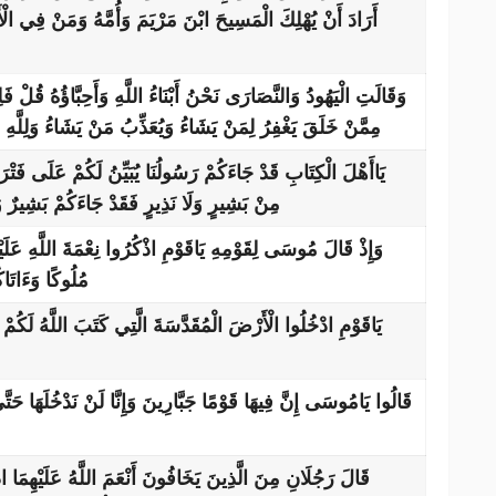
أَرَادَ أَنْ يُهْلِكَ الْمَسِيحَ ابْنَ مَرْيَمَ وَأُمَّهُ وَمَنْ فِي ال
وَقَالَتِ الْيَهُودُ وَالنَّصَارَى نَحْنُ أَبْنَاءُ اللَّهِ وَأَحِبَّاؤُهُ قُلْ فَلِم
مِمَّنْ خَلَقَ يَغْفِرُ لِمَنْ يَشَاءُ وَيُعَذِّبُ مَنْ يَشَاءُ وَلِلَّهِ
يَاأَهْلَ الْكِتَابِ قَدْ جَاءَكُمْ رَسُولُنَا يُبَيِّنُ لَكُمْ عَلَى فَتْ
مِنْ بَشِيرٍ وَلَا نَذِيرٍ فَقَدْ جَاءَكُمْ بَشِيرٌ و
وَإِذْ قَالَ مُوسَى لِقَوْمِهِ يَاقَوْمِ اذْكُرُوا نِعْمَةَ اللَّهِ عَلَيْك
مُلُوكًا وَءَاتَا
يَاقَوْمِ ادْخُلُوا الْأَرْضَ الْمُقَدَّسَةَ الَّتِي كَتَبَ اللَّهُ لَكُمْ وَل
قَالُوا يَامُوسَى إِنَّ فِيهَا قَوْمًا جَبَّارِينَ وَإِنَّا لَنْ نَدْخُلَهَا حَتّ
قَالَ رَجُلَانِ مِنَ الَّذِينَ يَخَافُونَ أَنْعَمَ اللَّهُ عَلَيْهِمَا ادْ