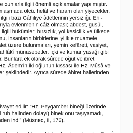
e bunlarla ilgili önemli açıklamalar yapılmıştır.
ımlaşmada ölçü, helâl ve haram olan yiyecekler,
ili bazı Câhiliye âdetlerinin yersizliği, Ehl-i
arıyla evlenmenin câiz olması; abdest, gusül,
gili hükümler; hırsızlık, yol kesicilik ve ülkede
u, insanların birbirlerine iyilikle muamele
dalet üzere bulunmaları, yemin kefâreti, vasiyet,
ahlâkî münasebetler, içki ve kumar yasağı gibi
r. Bunlara ek olarak sûrede öğüt ve ibret
 Hz. Âdem’in iki oğlunun kıssası ile Hz. Mûsâ ve
er şeklindedir. Ayrıca sûrede âhiret hallerinden
rivayet edilir: “Hz. Peygamber bineği üzerinde
i ruh halinden dolayı) binek onu taşıyamadı,
en indi” (Müsned, II, 176).