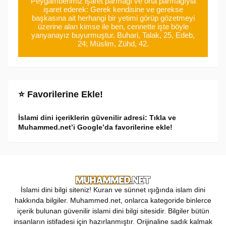
Peygamberimiz işaret parmağı ve orta parmağıyla
işaret ederek: Gerek kendisine ve gerekse
başkasına ait herhangi bir yetimi görüp gözetmeyi
üzerine alan kimse ile ben, cennette işte böyle
yanyanayız buyurmuştur. Buhari, Talak, 25, Edeb,
24; Müslim, Zühd, 42.
⭐ Favorilerine Ekle!
İslami dini içeriklerin güvenilir adresi: Tıkla ve
Muhammed.net’i Google’da favorilerine ekle!
İslami dini bilgi siteniz! Kuran ve sünnet ışığında islam dini
hakkında bilgiler. Muhammed.net, onlarca kategoride binlerce
içerik bulunan güvenilir islami dini bilgi sitesidir. Bilgiler bütün
insanların istifadesi için hazırlanmıştır. Orijinaline sadık kalmak