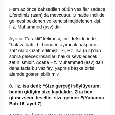
Hem az önce bahsedilen bütün vasıflar sadece
Efendimiz (asm)’da mevcuttur. O halde İncil’de
gelmesi beklenen ve kendisi müjdelenen kişi,
Hz. Muhammed (asv)’dır.
Ayrıca “Faraklit” kelimesi, İncil tefsirlerinde
“hak ve batılı birbirinden ayıracak hakperest
zat” olarak izah edilmiştir ki, Hz. İsa (a.s)’dan
sonra gelecek insanları hakka sevk edecek
zatın ismidir. Acaba Hz. Muhammed (asv)’dan
daha fazla bu vazifeyi yapmış başka birisi
alemde gösterilebilir mi?
8. Hz. İsa dedi; “Size gerçeği söylüyorum;
benim gidişim size faydalıdır. Zira ben
gitmezsem, tesellici size gelmez.”(Yuhanna
Bab 16, ayet 7)