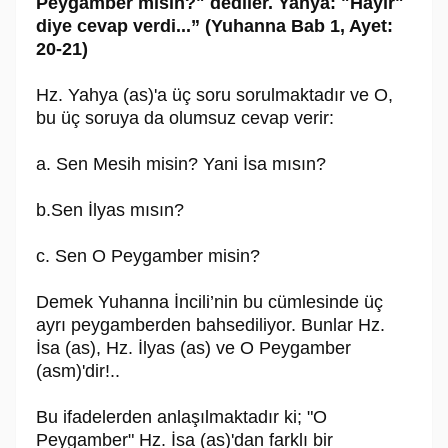
Peygamber misin?" dediler. Yahya: "Hayır"
diye cevap verdi...” (Yuhanna Bab 1, Ayet:
20-21)
Hz. Yahya (as)'a üç soru sorulmaktadır ve O,
bu üç soruya da olumsuz cevap verir:
a. Sen Mesih misin? Yani İsa mısın?
b.Sen İlyas mısın?
c. Sen O Peygamber misin?
Demek Yuhanna İncili’nin bu cümlesinde üç
ayrı peygamberden bahsediliyor. Bunlar Hz.
İsa (as), Hz. İlyas (as) ve O Peygamber
(asm)'dir!..
Bu ifadelerden anlaşılmaktadır ki; "O
Peygamber" Hz. İsa (as)'dan farklı bir