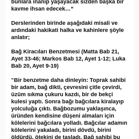
bunlara inanıp yaşayacak sizden başka bir
kavme ihsan edecek…”
Derslerinden birinde aşağıdaki misali ve
ardındaki hakikati halka ve kahinlere şöyle
anlatır;
Bağ Kiracıları Benzetmesi (Matta Bab 21,
Ayet 33-46; Markos Bab 12, Ayet 1-12; Luka
Bab 20, Ayet 9-19)
"Bir benzetme daha dinleyin: Toprak sahibi
bir adam, bağ dikti, çevresini çitle çevirdi,
üzüm sıkma çukuru kazdı, bir de bekçi
kulesi yaptı. Sonra bağı bağcılara kiralayıp
yolculuğa çıktı. Bağbozumu yaklaşınca,
üründen kendisine düşeni almaları için
kölelerini bağcılara yolladı. Bağcılar adamın
kölelerini yakaladı, birini dövdü, birini
öldürdü, ötekini de taşladı. Bağ sahibi bu