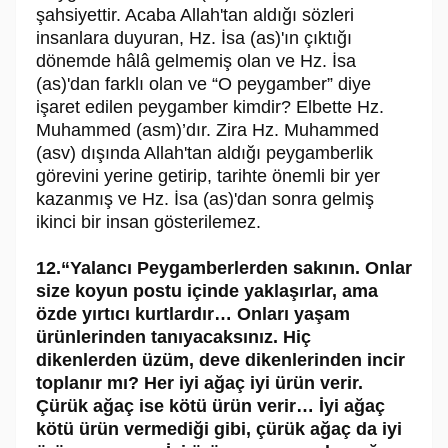
şahsiyettir. Acaba Allah'tan aldığı sözleri
insanlara duyuran, Hz. İsa (as)'ın çıktığı
dönemde hâlâ gelmemiş olan ve Hz. İsa
(as)'dan farklı olan ve “O peygamber” diye
işaret edilen peygamber kimdir? Elbette Hz.
Muhammed (asm)’dır. Zira Hz. Muhammed
(asv) dışında Allah'tan aldığı peygamberlik
görevini yerine getirip, tarihte önemli bir yer
kazanmış ve Hz. İsa (as)'dan sonra gelmiş
ikinci bir insan gösterilemez.
12.“Yalancı Peygamberlerden sakının. Onlar
size koyun postu içinde yaklaşırlar, ama
özde yırtıcı kurtlardır… Onları yaşam
ürünlerinden tanıyacaksınız. Hiç
dikenlerden üzüm, deve dikenlerinden incir
toplanır mı? Her iyi ağaç iyi ürün verir.
Çürük ağaç ise kötü ürün verir… İyi ağaç
kötü ürün vermediği gibi, çürük ağaç da iyi