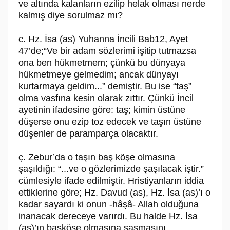
ve altında kalanların ezilip helak olması nerde
kalmış diye sorulmaz mı?
c. Hz. İsa (as) Yuhanna İncili Bab12, Ayet
47’de;“Ve bir adam sözlerimi işitip tutmazsa
ona ben hükmetmem; çünkü bu dünyaya
hükmetmeye gelmedim; ancak dünyayı
kurtarmaya geldim...” demiştir. Bu ise “taş”
olma vasfına kesin olarak zıttır. Çünkü İncil
ayetinin ifadesine göre: taş; kimin üstüne
düşerse onu ezip toz edecek ve taşın üstüne
düşenler de paramparça olacaktır.
ç. Zebur’da o taşın baş köşe olmasına
şaşıldığı: “...ve o gözlerimizde şaşılacak iştir.”
cümlesiyle ifade edilmiştir. Hristiyanların iddia
ettiklerine göre; Hz. Davud (as), Hz. İsa (as)’ı o
kadar sayardı ki onun -hâşâ- Allah olduğuna
inanacak dereceye varırdı. Bu halde Hz. İsa
(as)’ın başköşe olmasına şaşmasını