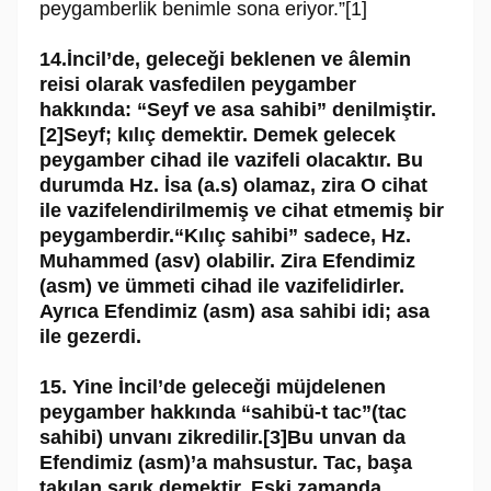
peygamberlik benimle sona eriyor.”[1]
14.İncil’de, geleceği beklenen ve âlemin
reisi olarak vasfedilen peygamber
hakkında: “Seyf ve asa sahibi” denilmiştir.
[2]Seyf; kılıç demektir. Demek gelecek
peygamber cihad ile vazifeli olacaktır. Bu
durumda Hz. İsa (a.s) olamaz, zira O cihat
ile vazifelendirilmemiş ve cihat etmemiş bir
peygamberdir.“Kılıç sahibi” sadece, Hz.
Muhammed (asv) olabilir. Zira Efendimiz
(asm) ve ümmeti cihad ile vazifelidirler.
Ayrıca Efendimiz (asm) asa sahibi idi; asa
ile gezerdi.
15. Yine İncil’de geleceği müjdelenen
peygamber hakkında “sahibü-t tac”(tac
sahibi) unvanı zikredilir.[3]Bu unvan da
Efendimiz (asm)’a mahsustur. Tac, başa
takılan sarık demektir. Eski zamanda,