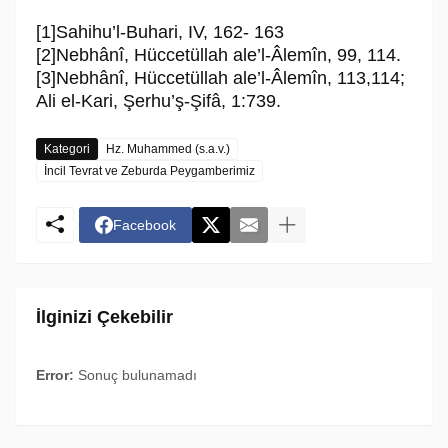
[1]Sahihu’l-Buhari, IV, 162- 163
[2]Nebhânî, Hüccetüllah ale’l-Âlemîn, 99, 114.
[3]Nebhânî, Hüccetüllah ale’l-Âlemîn, 113,114;
Ali el-Kari, Şerhu’ş-Şifâ, 1:739.
Kategori
Hz. Muhammed (s.a.v.)
İncil Tevrat ve Zeburda Peygamberimiz
Facebook
İlginizi Çekebilir
Error:
Sonuç bulunamadı