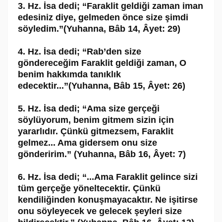
3. Hz. İsa dedi; “Faraklit geldiği zaman iman
edesiniz diye, gelmeden önce size şimdi
söyledim.”(Yuhanna, Bâb 14, Âyet: 29)
4. Hz. İsa dedi; “Rab’den size
göndereceğim Faraklit geldiği zaman, O
benim hakkımda tanıklık
edecektir...”(Yuhanna, Bâb 15, Âyet: 26)
5. Hz. İsa dedi; “Ama size gerçeği
söylüyorum, benim gitmem sizin için
yararlıdır. Çünkü gitmezsem, Faraklit
gelmez... Ama gidersem onu size
gönderirim.” (Yuhanna, Bâb 16, Âyet: 7)
6. Hz. İsa dedi; “...Ama Faraklit gelince sizi
tüm gerçeğe yöneltecektir. Çünkü
kendiliğinden konuşmayacaktır. Ne işitirse
onu söyleyecek ve gelecek şeyleri size