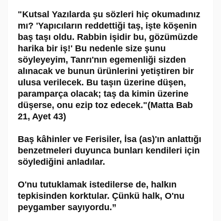
"Kutsal Yazılarda şu sözleri hiç okumadınız
mı? 'Yapıcıların reddettiği taş, işte köşenin
baş taşı oldu. Rabbin işidir bu, gözümüzde
harika bir iş!' Bu nedenle size şunu
söyleyeyim, Tanrı'nın egemenliği sizden
alınacak ve bunun ürünlerini yetiştiren bir
ulusa verilecek. Bu taşın üzerine düşen,
paramparça olacak; taş da kimin üzerine
düşerse, onu ezip toz edecek."(Matta Bab
21, Ayet 43)
Baş kâhinler ve Ferisiler, İsa (as)'ın anlattığı
benzetmeleri duyunca bunları kendileri için
söylediğini anladılar.
O'nu tutuklamak istedilerse de, halkın
tepkisinden korktular. Çünkü halk, O'nu
peygamber sayıyordu.”