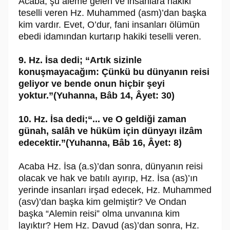
Acaba, şu âleme gelen ve insanlara hakiki
teselli veren Hz. Muhammed (asm)’dan başka
kim vardır. Evet, O’dur, fani insanları ölümün
ebedi idamından kurtarıp hakiki teselli veren.
9. Hz. İsa dedi; “Artık sizinle
konuşmayacağım: Çünkü bu dünyanın reisi
geliyor ve bende onun hiçbir şeyi
yoktur.”(Yuhanna, Bâb 14, Âyet: 30)
10. Hz. İsa dedi;“... ve O geldiği zaman
günah, salâh ve hüküm için dünyayı ilzâm
edecektir.”(Yuhanna, Bâb 16, Âyet: 8)
Acaba Hz. İsa (a.s)’dan sonra, dünyanın reisi
olacak ve hak ve batılı ayırıp, Hz. İsa (as)’ın
yerinde insanları irşad edecek, Hz. Muhammed
(asv)’dan başka kim gelmiştir? Ve Ondan
başka “Alemin reisi” olma unvanına kim
layıktır? Hem Hz. Davud (as)’dan sonra, Hz.