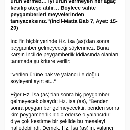
ürün vermez… İyi ürün vermeyen her ağaç
kesilip ateşe atılır… Böylece sahte
peygamberleri meyvelerinden
tanıyacaksınız.”(İncil-Matta Bab 7, Ayet: 15-
20)
İncil'in hiçbir yerinde Hz. İsa (as)'dan sonra
peygamber gelmeyeceği söylenmez. Buna
karşın İncil'de peygamberlik iddiasında olanları
tanımada şu kritere verilir:
"Verilen ürüne bak ve yalancı ile doğru
söyleyeni ayırt et..."
Eğer Hz. İsa (as)'dan sonra hiç peygamber
gelmeyecek olsaydı; Hz. İsa (as), "Benden
sonra peygamber gelmeyecektir, benden sonra
kim peygamberlik iddia ederse o yalancıdır."
diye çok kestirme bir şekilde bu meseleyi
halledebilirdi. Demek, Hz. İsa (as)'ın, yalancı