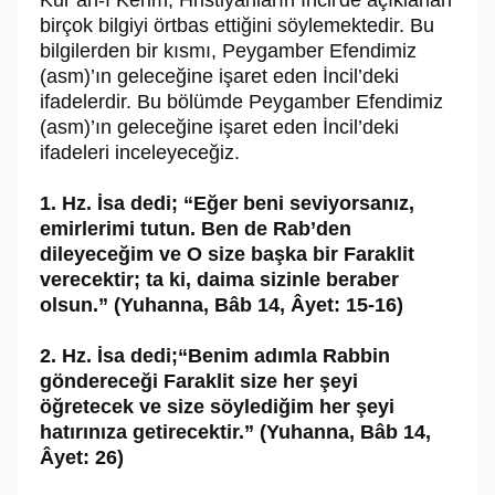
Kur’an-ı Kerim, Hristiyanların İncil'de açıklanan
birçok bilgiyi örtbas ettiğini söylemektedir. Bu
bilgilerden bir kısmı, Peygamber Efendimiz
(asm)’ın geleceğine işaret eden İncil’deki
ifadelerdir. Bu bölümde Peygamber Efendimiz
(asm)’ın geleceğine işaret eden İncil’deki
ifadeleri inceleyeceğiz.
1. Hz. İsa dedi; “Eğer beni seviyorsanız,
emirlerimi tutun. Ben de Rab’den
dileyeceğim ve O size başka bir Faraklit
verecektir; ta ki, daima sizinle beraber
olsun.” (Yuhanna, Bâb 14, Âyet: 15-16)
2. Hz. İsa dedi;“Benim adımla Rabbin
göndereceği Faraklit size her şeyi
öğretecek ve size söylediğim her şeyi
hatırınıza getirecektir.” (Yuhanna, Bâb 14,
Âyet: 26)