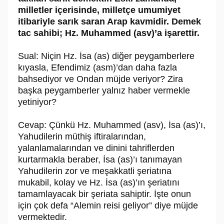
milletler içerisinde, milletçe umumiyet
itibariyle sarık saran Arap kavmidir. Demek
tac sahibi; Hz. Muhammed (asv)’a işarettir.
Sual: Niçin Hz. İsa (as) diğer peygamberlere
kıyasla, Efendimiz (asm)’dan daha fazla
bahsediyor ve Ondan müjde veriyor? Zira
başka peygamberler yalnız haber vermekle
yetiniyor?
Cevap: Çünkü Hz. Muhammed (asv), İsa (as)’ı,
Yahudilerin müthiş iftiralarından,
yalanlamalarından ve dinini tahriflerden
kurtarmakla beraber, İsa (as)’ı tanımayan
Yahudilerin zor ve meşakkatli şeriatına
mukabil, kolay ve Hz. İsa (as)’ın şeriatını
tamamlayacak bir şeriata sahiptir. İşte onun
için çok defa “Alemin reisi geliyor” diye müjde
vermektedir.