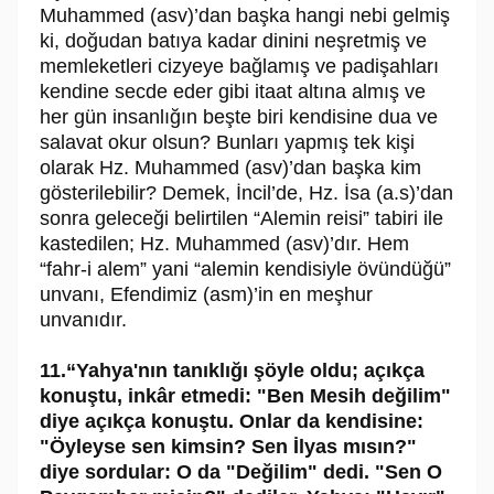
Muhammed (asv)’dan başka hangi nebi gelmiş
ki, doğudan batıya kadar dinini neşretmiş ve
memleketleri cizyeye bağlamış ve padişahları
kendine secde eder gibi itaat altına almış ve
her gün insanlığın beşte biri kendisine dua ve
salavat okur olsun? Bunları yapmış tek kişi
olarak Hz. Muhammed (asv)’dan başka kim
gösterilebilir? Demek, İncil’de, Hz. İsa (a.s)’dan
sonra geleceği belirtilen “Alemin reisi” tabiri ile
kastedilen; Hz. Muhammed (asv)’dır. Hem
“fahr-i alem” yani “alemin kendisiyle övündüğü”
unvanı, Efendimiz (asm)’in en meşhur
unvanıdır.
11.“Yahya'nın tanıklığı şöyle oldu; açıkça
konuştu, inkâr etmedi: "Ben Mesih değilim"
diye açıkça konuştu. Onlar da kendisine:
"Öyleyse sen kimsin? Sen İlyas mısın?"
diye sordular: O da "Değilim" dedi. "Sen O