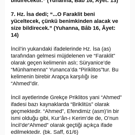
bildirecektir.” (Yuhanna, Bâb 16, Âyet: 13)
7. Hz. İsa dedi; “...O Faraklit beni
yüceltecek, çünkü benimkinden alacak ve
size bildirecek.” (Yuhanna, Bâb 16, Âyet:
14)
İncil’in yukarıdaki ifadelerinde Hz. İsa (as)
tarafından gelmesi müjdelenen ve “Faraklit”
olarak geçen kelimenin aslı; Süryanice’de
“Münhamenna“ Yunanca’da “Piriklitos”tur. Bu
kelimenin birebir Arapça karşılığı ise
“Ahmed”dir.
İncil ayetlerinde Grekçe Priklitos yani “Ahmed”
ifadesi bazı kaynaklarda “Briklitüs” olarak
geçmektedir. “Ahmed”, Efendimiz (asm)’in bir
ismi olduğu gibi, Kur’ân-ı Kerim’de de, O’nun
İncil’de“Ahmed” olarak geçtiği açıkça ifade
edilmektedir. (bk. Saff, 61/6)