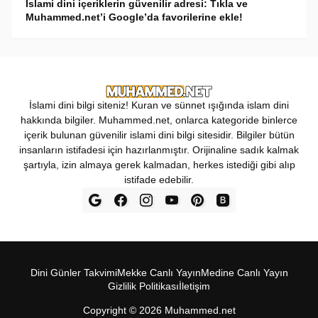
İslami dini içeriklerin güvenilir adresi: Tıkla ve
Muhammed.net’i Google’da favorilerine ekle!
İslami dini bilgi siteniz! Kuran ve sünnet ışığında islam dini
hakkında bilgiler. Muhammed.net, onlarca kategoride binlerce
içerik bulunan güvenilir islami dini bilgi sitesidir. Bilgiler bütün
insanların istifadesi için hazırlanmıştır. Orijinaline sadık kalmak
şartıyla, izin almaya gerek kalmadan, herkes istediği gibi alıp
istifade edebilir.
Dini Günler Takvimi
Mekke Canl‎ı Yay‎ın
Medine Canl‎ı Yayı‎n
Gizlilik Politikas‎ı
İletişim
Copyright ©
2026
Muhammed.net