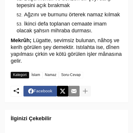
tepesini açık bırakmak
Ağzını ve burnunu örterek namaz kılmak
İkinci defa toplanan cemaate imam
olacak şahsın mihraba durması.
Mekrûh;
Lügatte, sevimsiz bulunan, nâhoş ve
kerih görülen şey demektir. Istılahta ise, dînen
yapılması çirkin ve kötü görülen işler mânasına
gelir.
Kategori
İslam
Namaz
Soru-Cevap
Facebook
İlginizi Çekebilir