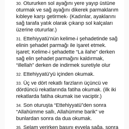
Otururken sol ayağını yere yayıp üstüne
oturmak ve sağ ayağını dikerek parmaklarım
kıbleye karşı getirmek- (Kadınlar, ayaklarını
sağ tarafa yatık olarak çıkarıp sol kalçaları
üzerine otururlar.)
Ettehiyyatü’nün kelime-i şehadetinde sağ
elinin şehadet parmağı ile işaret etmek.
işaret; Kelime-i şehadette “La ilahe” derken
sağ elin şehadet parmağını kaldırmak,
“illellah” derken de indirmek suretiyle olur
Ettehiyyatü’yü içinden okumak.
Üç ve dört rekatlı farzların üçüncü ve
dördüncü rekatlarında fatiha okumak. (ilk iki
rekatlarda fatiha okumak ise vaciptir.)
Son oturuşta “Ettehiyyatü”den sonra
“Allahümme sallı, Allahümme barik” ve
bunlardan sonra da dua okumak.
Selam verirken başını evvela sağa. sonra