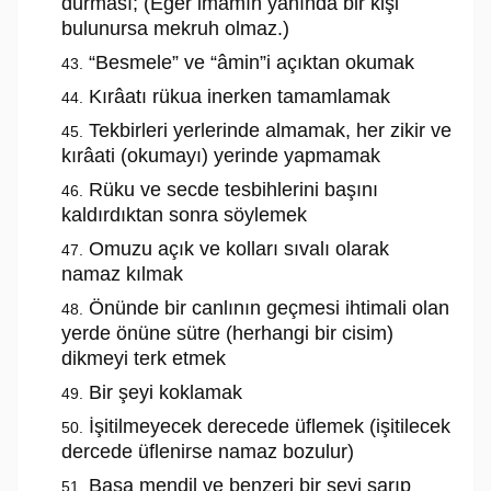
durması; (Eğer imamın yanında bir kişi
bulunursa mekruh olmaz.)
“Besmele” ve “âmin”i açıktan okumak
Kırâatı rükua inerken tamamlamak
Tekbirleri yerlerinde almamak, her zikir ve
kırâati (okumayı) yerinde yapmamak
Rüku ve secde tesbihlerini başını
kaldırdıktan sonra söylemek
Omuzu açık ve kolları sıvalı olarak
namaz kılmak
Önünde bir canlının geçmesi ihtimali olan
yerde önüne sütre (herhangi bir cisim)
dikmeyi terk etmek
Bir şeyi koklamak
İşitilmeyecek derecede üflemek (işitilecek
dercede üflenirse namaz bozulur)
Başa mendil ve benzeri bir şeyi sarıp