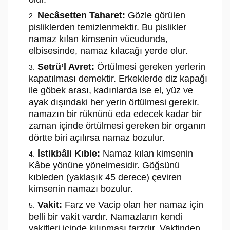
Necâsetten Taharet:
Gözle görülen
pisliklerden temizlenmektir. Bu pislikler
namaz kılan kimsenin vücudunda,
elbisesinde, namaz kılacağı yerde olur.
Setrü’l Avret:
Örtülmesi gereken yerlerin
kapatılması demektir. Erkeklerde diz kapağı
ile göbek arası, kadınlarda ise el, yüz ve
ayak dışındaki her yerin örtülmesi gerekir.
namazın bir rüknünü eda edecek kadar bir
zaman içinde örtülmesi gereken bir organın
dörtte biri açılırsa namaz bozulur.
İstikbâli Kıble:
Namaz kılan kimsenin
Kâbe yönüne yönelmesidir. Göğsünü
kıbleden (yaklaşık 45 derece) çeviren
kimsenin namazı bozulur.
Vakit:
Farz ve Vacip olan her namaz için
belli bir vakit vardır. Namazların kendi
vakitleri içinde kılınması farzdır. Vaktinden