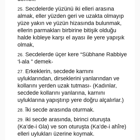
Secdelerde yüzünü iki elleri arasına
almak, eller yüzden geri ve uzakta olmayıp
yüze yakın ve yüzün hizasında bulunmak,
ellerin parmakları birbirine bitişik olduğu
halde kıbleye karşı el ayası ile yere yapışık
olmak,
Secdelerde üçer kere “Sübhane Rabbiye
‘l-ala ” demek-
Erkeklerin, secdede karnını
uyluklarından, dirseklerini yanlarından ve
kollarını yerden uzak tutması- (Kadınlar,
secdede kollarını yanlarına, karnını
uyluklarına yapıştırıp yere doğru alçalırlar.)
îki secde arasında oturmak.
iki secde arasında, birinci oturuşta
(Ka’de-i Gla) ve son oturuşta (Ka’de-i ahîre)
elleri uylukları üzerine koymak.