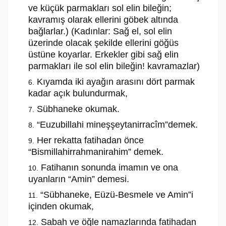
ve küçük parmakları sol elin bileğin;
kavramış olarak ellerini göbek altında
bağlarlar.) (Kadınlar: Sağ el, sol elin
üzerinde olacak şekilde ellerini göğüs
üstüne koyarlar. Erkekler gibi sağ elin
parmakları ile sol elin bileğin! kavramazlar)
Kıyamda iki ayağın arasını dört parmak
kadar açık bulundurmak,
Sübhaneke okumak.
“Euzubillahi mineşşeytanirracîm”demek.
Her rekatta fatihadan önce
“Bismillahirrahmanirahim” demek.
Fatihanın sonunda imamın ve ona
uyanların “Amin” demesi.
“Sübhaneke, Eüzü-Besmele ve Amin”i
içinden okumak,
Sabah ve öğle namazlarında fatihadan