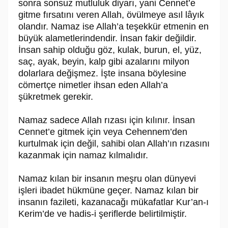
sonra sonsuz mutluluk diyarı, yani Cennet’e
gitme fırsatını veren Allah, övülmeye asıl lâyık
olandır. Namaz ise Allah’a teşekkür etmenin en
büyük alametlerindendir. İnsan fakir değildir.
İnsan sahip olduğu göz, kulak, burun, el, yüz,
saç, ayak, beyin, kalp gibi azalarını milyon
dolarlara değişmez. İşte insana böylesine
cömertçe nimetler ihsan eden Allah’a
şükretmek gerekir.
Namaz sadece Allah rızası için kılınır. İnsan
Cennet’e gitmek için veya Cehennem’den
kurtulmak için değil, sahibi olan Allah’ın rızasını
kazanmak için namaz kılmalıdır.
Namaz kılan bir insanın meşru olan dünyevi
işleri ibadet hükmüne geçer. Namaz kılan bir
insanın fazileti, kazanacağı mükafatlar Kur’an-ı
Kerim’de ve hadis-i şeriflerde belirtilmiştir.