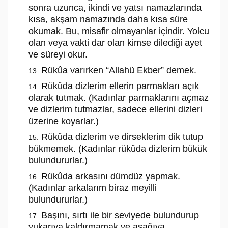
sonra uzunca, ikindi ve yatsı namazlarında
kısa, akşam namazında daha kısa süre
okumak. Bu, misafir olmayanlar içindir. Yolcu
olan veya vakti dar olan kimse dilediği ayet
ve süreyi okur.
Rükûa varırken “Allahü Ekber” demek.
Rükûda dizlerim ellerin parmakları açık
olarak tutmak. (Kadınlar parmaklarını açmaz
ve dizlerim tutmazlar, sadece ellerini dizleri
üzerine koyarlar.)
Rükûda dizlerim ve dirseklerim dik tutup
bükmemek. (Kadınlar rükûda dizlerim bükük
bulundururlar.)
Rükûda arkasını dümdüz yapmak.
(Kadınlar arkalarım biraz meyilli
bulundururlar.)
Başını, sırtı ile bir seviyede bulundurup
yukarıya kaldırmamak ve aşağıya