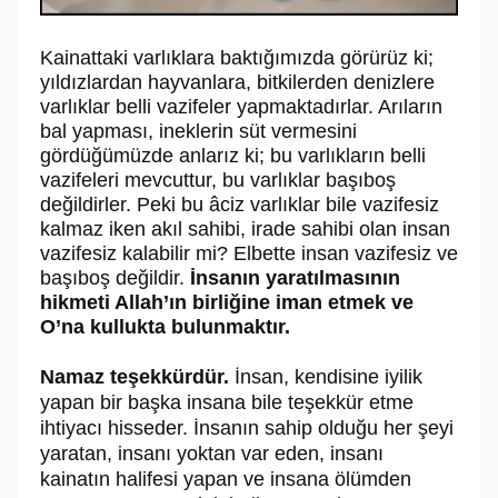
Kainattaki varlıklara baktığımızda görürüz ki;
yıldızlardan hayvanlara, bitkilerden denizlere
varlıklar belli vazifeler yapmaktadırlar. Arıların
bal yapması, ineklerin süt vermesini
gördüğümüzde anlarız ki; bu varlıkların belli
vazifeleri mevcuttur, bu varlıklar başıboş
değildirler. Peki bu âciz varlıklar bile vazifesiz
kalmaz iken akıl sahibi, irade sahibi olan insan
vazifesiz kalabilir mi? Elbette insan vazifesiz ve
başıboş değildir.
İnsanın yaratılmasının
hikmeti Allah’ın birliğine iman etmek ve
O’na kullukta bulunmaktır.
Namaz teşekkürdür.
İnsan, kendisine iyilik
yapan bir başka insana bile teşekkür etme
ihtiyacı hisseder. İnsanın sahip olduğu her şeyi
yaratan, insanı yoktan var eden, insanı
kainatın halifesi yapan ve insana ölümden