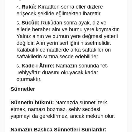
Rükû:
Kıraatten sonra eller dizlere
erişecek şekilde eğilmekten ibarettir.
Sücûd:
Rükûdan sonra ayak, diz ve
ellerle beraber alnı ve burnu yere koymaktır.
Yalnız alnın ve burnun yere değmesi yeterli
değildir. Alın yerin sertliğini hissetmelidir.
Kalabalık cemaatlerde arka saftakiler ön
saftakilerin sırtına secde edebilirler.
Kade-i Âhire:
Namazın sonunda “et-
Tehiyyâtü” duasını okuyacak kadar
oturmaktır.
Sünnetler
Sünnetin hükmü:
Namazda sünneti terk
etmek, namazı bozmaz, sehiv secdesi
yapmayı da gerektirmez, ancak mekruh olur.
Namazın Başlıca Sünnetleri Şunlardır: