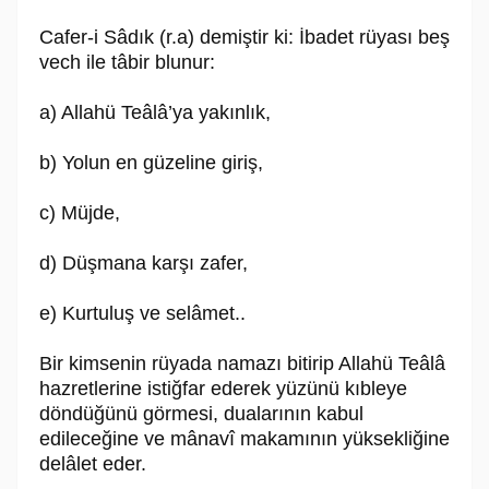
Cafer-i Sâdık (r.a) demiştir ki: İbadet rüyası beş
vech ile tâbir blunur:
a) Allahü Teâlâ’ya yakınlık,
b) Yolun en güzeline giriş,
c) Müjde,
d) Düşmana karşı zafer,
e) Kurtuluş ve selâmet..
Bir kimsenin rüyada namazı bitirip Allahü Teâlâ
hazretlerine istiğfar ederek yüzünü kıbleye
döndüğünü görmesi, dualarının kabul
edileceğine ve mânavî makamının yüksekliğine
delâlet eder.