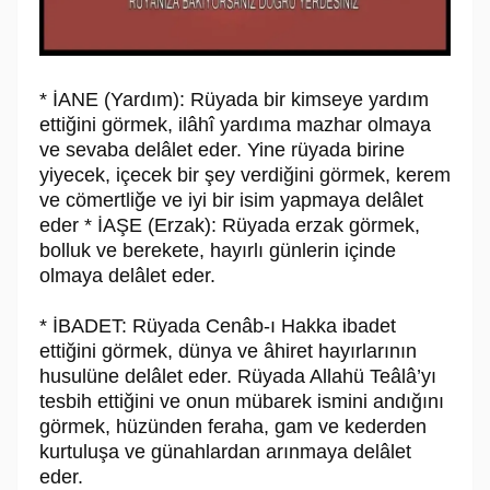
* İANE (Yardım): Rüyada bir kimseye yardım
ettiğini görmek, ilâhî yardıma mazhar olmaya
ve sevaba delâlet eder. Yine rüyada birine
yiyecek, içecek bir şey verdiğini görmek, kerem
ve cömertliğe ve iyi bir isim yapmaya delâlet
eder * İAŞE (Erzak): Rüyada erzak görmek,
bolluk ve berekete, hayırlı günlerin içinde
olmaya delâlet eder.
* İBADET: Rüyada Cenâb-ı Hakka ibadet
ettiğini görmek, dünya ve âhiret hayırlarının
husulüne delâlet eder. Rüyada Allahü Teâlâ’yı
tesbih ettiğini ve onun mübarek ismini andığını
görmek, hüzünden feraha, gam ve kederden
kurtuluşa ve günahlardan arınmaya delâlet
eder.