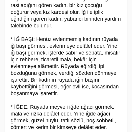
rastladığını gören kadın, bir kız çocuğu
doğurur veya kız kardeşi olur. İğ ile iplik
eğirdiğini gören kadın, yabancı birinden yardım
talebinde bulunur.
* İĞ BAŞI: Henüz evlenmemiş kadının rüyada
iğ başı görmesi, evlenmeye delâlet eder. Yine
iğ başı görmek, işlerde sabır ve sebata, misafir
için rehbere, ticaretli mala, bekâr için
evlenmeye alâmettir. Rüyada eğirdiği ipi
bozduğunu görmek, verdiği sözden dönmeye
işarettir. Bir kadının rüyada iğin başını
kaybettiğini görmesi, eğer evli ise, kocasından
boşanmaya işarettir.
* İĞDE: Rüyada meyveli iğde ağacı görmek,
mala ve rızka delâlet eder. Yine iğde ağacı
görmek, güzel huylu, tatlı sözlü, hoş sohbetli,
cömert ve kerim bir kimseye delâlet eder.