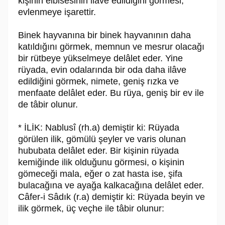
kişinin elbisesinin ilâve edildiğini görmesi,
evlenmeye işarettir.
Binek hayvanına bir binek hayvanının daha
katıldığını görmek, memnun ve mesrur olacağı
bir rütbeye yükselmeye delâlet eder. Yine
rüyada, evin odalarında bir oda daha ilâve
edildiğini görmek, nimete, geniş rızka ve
menfaate delâlet eder. Bu rüya, geniş bir ev ile
de tâbir olunur.
* İLİK: Nablusî (rh.a) demiştir ki: Rüyada
görülen ilik, gömülü şeyler ve varis olunan
hububata delâlet eder. Bir kişinin rüyada
kemiğinde ilik olduğunu görmesi, o kişinin
gömeceği mala, eğer o zat hasta ise, şifa
bulacağına ve ayağa kalkacağına delâlet eder.
Câfer-i Sâdık (r.a) demiştir ki: Rüyada beyin ve
ilik görmek, üç veçhe ile tâbir olunur: