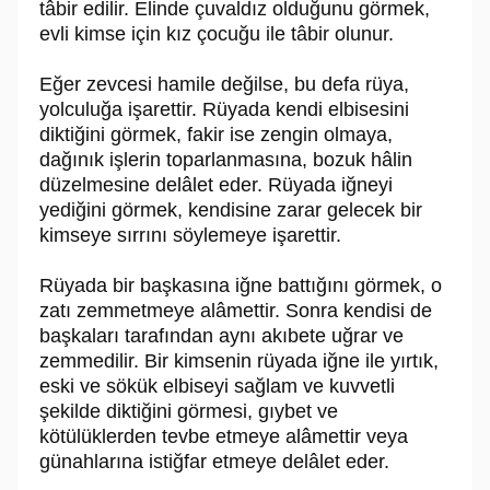
tâbir edilir. Elinde çuvaldız olduğunu görmek,
evli kimse için kız çocuğu ile tâbir olunur.
Eğer zevcesi hamile değilse, bu defa rüya,
yolculuğa işarettir. Rüyada kendi elbisesini
diktiğini görmek, fakir ise zengin olmaya,
dağınık işlerin toparlanmasına, bozuk hâlin
düzelmesine delâlet eder. Rüyada iğneyi
yediğini görmek, kendisine zarar gelecek bir
kimseye sırrını söylemeye işarettir.
Rüyada bir başkasına iğne battığını görmek, o
zatı zemmetmeye alâmettir. Sonra kendisi de
başkaları tarafından aynı akıbete uğrar ve
zemmedilir. Bir kimsenin rüyada iğne ile yırtık,
eski ve sökük elbiseyi sağlam ve kuvvetli
şekilde diktiğini görmesi, gıybet ve
kötülüklerden tevbe etmeye alâmettir veya
günahlarına istiğfar etmeye delâlet eder.