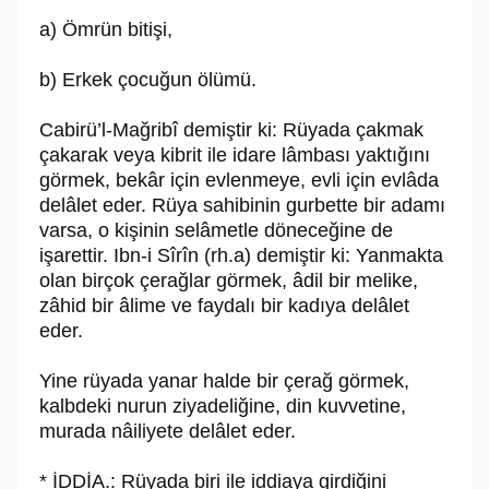
a) Ömrün bitişi,
b) Erkek çocuğun ölümü.
Cabirü’l-Mağribî demiştir ki: Rüyada çakmak
çakarak veya kibrit ile idare lâmbası yaktığını
görmek, bekâr için evlenmeye, evli için evlâda
delâlet eder. Rüya sahibinin gurbette bir adamı
varsa, o kişinin selâmetle döneceğine de
işarettir. Ibn-i Sîrîn (rh.a) demiştir ki: Yanmakta
olan birçok çerağlar görmek, âdil bir melike,
zâhid bir âlime ve faydalı bir kadıya delâlet
eder.
Yine rüyada yanar halde bir çerağ görmek,
kalbdeki nurun ziyadeliğine, din kuvvetine,
murada nâiliyete delâlet eder.
* İDDİA.: Rüyada biri ile iddiaya girdiğini