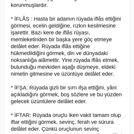
korunmuşlardır.
* İFLÂS : Hasta bir adamın rüyada iflâs ettiğini
görmesi, ecelin geldiğine, rızkın kesilmesine
işarettir. Bazı kere de iflâs rüyası,
memleketinden bir başka yere göç etmeye
delâlet eder. Rüyada iflâs ettiğine
hükmedildiğini görmek, din ve dünyadaki
noksanlığa alâmettir. Yine rüyada iflâs etmek,
bulunduğu mevkiden aşağı düşmeye, eldeki
nimetin gitmesine ve üzüntüye delâlet eder.
* İFŞA: Rüyada gizli bir sırrı ifşa ettiğini, yâni
açıkladığını görmek, boş sözlere ve bu yüzden
gelecek üzüntülere delâlet eder.
* İFTAR: Rüyada oruçlu iken vakit tamam olup
iftar ettiğini görmek, sevinç, ferah ve sürura
delâlet eder. Çünkü oruçlunun sevinç