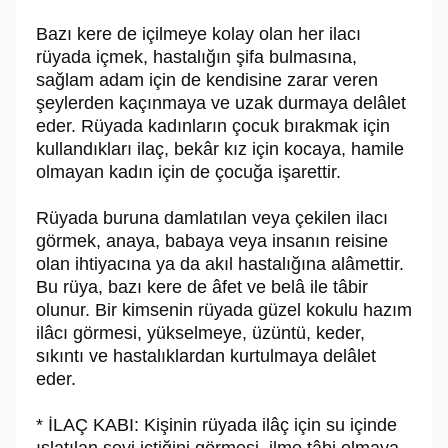
Bazı kere de içilmeye kolay olan her ilacı
rüyada içmek, hastalığın şifa bulmasına,
sağlam adam için de kendisine zarar veren
şeylerden kaçınmaya ve uzak durmaya delâlet
eder. Rüyada kadınların çocuk bırakmak için
kullandıkları ilaç, bekâr kız için kocaya, hamile
olmayan kadın için de çocuğa işarettir.
Rüyada buruna damlatılan veya çekilen ilacı
görmek, anaya, babaya veya insanın reisine
olan ihtiyacına ya da akıl hastalığına alâmettir.
Bu rüya, bazı kere de âfet ve belâ ile tâbir
olunur. Bir kimsenin rüyada güzel kokulu hazım
ilâcı görmesi, yükselmeye, üzüntü, keder,
sıkıntı ve hastalıklardan kurtulmaya delâlet
eder.
* İLAÇ KABI: Kişinin rüyada ilâç için su içinde
ıslatılan şeyi içtiğini görmesi, ilme tâbi olmaya