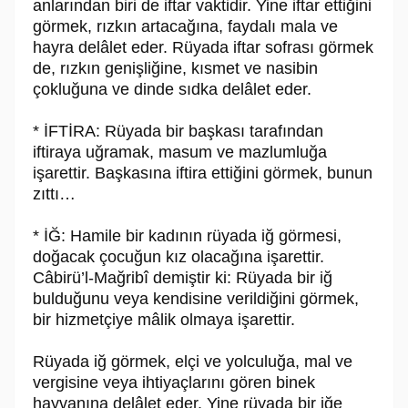
anlarından biri de iftar vaktidir. Yine iftar ettiğini
görmek, rızkın artacağına, faydalı mala ve
hayra delâlet eder. Rüyada iftar sofrası görmek
de, rızkın genişliğine, kısmet ve nasibin
çokluğuna ve dinde sıdka delâlet eder.
* İFTİRA: Rüyada bir başkası tarafından
iftiraya uğramak, masum ve mazlumluğa
işarettir. Başkasına iftira ettiğini görmek, bunun
zıttı…
* İĞ: Hamile bir kadının rüyada iğ görmesi,
doğacak çocuğun kız olacağına işarettir.
Câbirü’l-Mağribî demiştir ki: Rüyada bir iğ
bulduğunu veya kendisine verildiğini görmek,
bir hizmetçiye mâlik olmaya işarettir.
Rüyada iğ görmek, elçi ve yolculuğa, mal ve
vergisine veya ihtiyaçlarını gören binek
hayvanına delâlet eder. Yine rüyada bir iğe