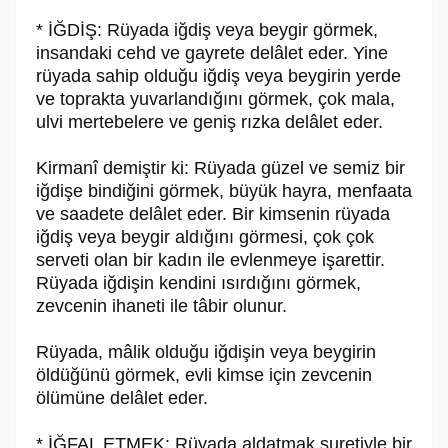
* İĞDİŞ: Rüyada iğdiş veya beygir görmek,
insandaki cehd ve gayrete delâlet eder. Yine
rüyada sahip olduğu iğdiş veya beygirin yerde
ve toprakta yuvarlandığını görmek, çok mala,
ulvi mertebelere ve geniş rızka delâlet eder.
Kirmanî demiştir ki: Rüyada güzel ve semiz bir
iğdişe bindiğini görmek, büyük hayra, menfaata
ve saadete delâlet eder. Bir kimsenin rüyada
iğdiş veya beygir aldığını görmesi, çok çok
serveti olan bir kadın ile evlenmeye işarettir.
Rüyada iğdişin kendini ısırdığını görmek,
zevcenin ihaneti ile tâbir olunur.
Rüyada, mâlik olduğu iğdişin veya beygirin
öldüğünü görmek, evli kimse için zevcenin
ölümüne delâlet eder.
* İĞFAL ETMEK: Rüyada aldatmak suretiyle bir