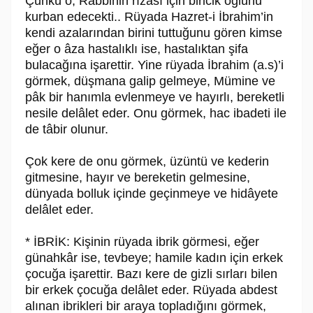
Çünkü o, Rabbinin rızası için biricik oğlunu
kurban edecekti.. Rüyada Hazret-i İbrahim’in
kendi azalarından birini tuttuğunu gören kimse
eğer o âza hastalıklı ise, hastalıktan şifa
bulacağına işarettir. Yine rüyada İbrahim (a.s)’i
görmek, düşmana galip gelmeye, Mümine ve
pâk bir hanımla evlenmeye ve hayırlı, bereketli
nesile delâlet eder. Onu görmek, hac ibadeti ile
de tâbir olunur.
Çok kere de onu görmek, üzüntü ve kederin
gitmesine, hayır ve bereketin gelmesine,
dünyada bolluk içinde geçinmeye ve hidâyete
delâlet eder.
* İBRİK: Kişinin rüyada ibrik görmesi, eğer
günahkâr ise, tevbeye; hamile kadın için erkek
çocuğa işarettir. Bazı kere de gizli sırları bilen
bir erkek çocuğa delâlet eder. Rüyada abdest
alınan ibrikleri bir araya topladığını görmek,