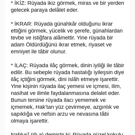
* İKİZ: Rüyada ikiz görmek, miras ve bir yerden
gelecek paraya delâlet eder.
* İKRAR: Rüyada günahkâr olduğunu ikrar
ettiğini görmek, yücelik ve şerefe, günahlardan
tevbe ve istiğfara alâmettir. Yine rüyada bir
adam Öldürdüğünü ikrar etmek, riyaset ve
emniyet ile tâbir olunur.
* İLAÇ: Rüyada ilâç görmek, dinin iyiliği ile tâbir
edilir. Bu sebeple rüyada hastalığı iyileşsin diye
ilâç içtiğini görmek, dini islâh etmeye işarettir.
Yine kişinin rüyada ilaç yemesi ve içmesi, ilim,
nasihat ve ilimle faydalanmasına delalet eder.
Bunun tersine rüyada ilacı yememek ve
içmemek, Hak’tan yüz çevirmeye, azgınlık ve
sapıklığa ve nefsin arzu ve nevasına tâbi
olmaya işarettir.
Nablusî (rh.a) demiştir ki: Rüyada güzel kokulu