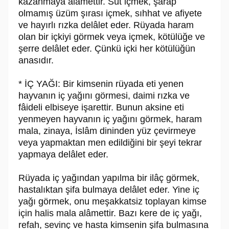
kazanmaya alâmettir. Süt içmek, şarap
olmamış üzüm şırası içmek, sıhhat ve afiyete
ve hayırlı rızka delâlet eder. Rüyada haram
olan bir içkiyi görmek veya içmek, kötülüğe ve
şerre delâlet eder. Çünkü içki her kötülüğün
anasıdır.
* İÇ YAĞI: Bir kimsenin rüyada eti yenen
hayvanın iç yağını görmesi, daimi rızka ve
fâideli elbiseye işarettir. Bunun aksine eti
yenmeyen hayvanın iç yağını görmek, haram
mala, zinaya, İslâm dininden yüz çevirmeye
veya yapmaktan men edildiğini bir şeyi tekrar
yapmaya delâlet eder.
Rüyada iç yağından yapılma bir ilâç görmek,
hastalıktan şifa bulmaya delâlet eder. Yine iç
yağı görmek, onu meşakkatsiz toplayan kimse
için halis mala alâmettir. Bazı kere de iç yağı,
refah, sevinç ve hasta kimsenin şifa bulmasına