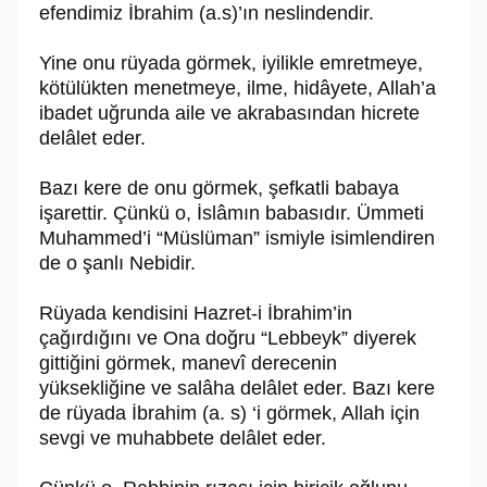
efendimiz İbrahim (a.s)’ın neslindendir.
Yine onu rüyada görmek, iyilikle emretmeye,
kötülükten menetmeye, ilme, hidâyete, Allah’a
ibadet uğrunda aile ve akrabasından hicrete
delâlet eder.
Bazı kere de onu görmek, şefkatli babaya
işarettir. Çünkü o, İslâmın babasıdır. Ümmeti
Muhammed’i “Müslüman” ismiyle isimlendiren
de o şanlı Nebidir.
Rüyada kendisini Hazret-i İbrahim’in
çağırdığını ve Ona doğru “Lebbeyk” diyerek
gittiğini görmek, manevî derecenin
yüksekliğine ve salâha delâlet eder. Bazı kere
de rüyada İbrahim (a. s) ‘i görmek, Allah için
sevgi ve muhabbete delâlet eder.