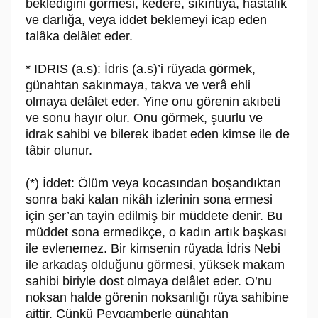
beklediğini görmesi, kedere, sıkıntıya, hastalık
ve darlığa, veya iddet beklemeyi icap eden
talâka delâlet eder.
* IDRIS (a.s): İdris (a.s)’i rüyada görmek,
günahtan sakınmaya, takva ve verâ ehli
olmaya delâlet eder. Yine onu görenin akıbeti
ve sonu hayır olur. Onu görmek, şuurlu ve
idrak sahibi ve bilerek ibadet eden kimse ile de
tâbir olunur.
(*) İddet: Ölüm veya kocasından boşandıktan
sonra baki kalan nikâh izlerinin sona ermesi
için şer’an tayin edilmiş bir müddete denir. Bu
müddet sona ermedikçe, o kadın artık başkası
ile evlenemez. Bir kimsenin rüyada İdris Nebi
ile arkadaş olduğunu görmesi, yüksek makam
sahibi biriyle dost olmaya delâlet eder. O’nu
noksan halde görenin noksanlığı rüya sahibine
aittir. Çünkü Peygamberle günahtan