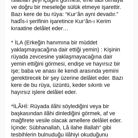
ve doğru bir meseleğe sülük etmeye işarettir.
Bazı kere de bu rüya: “Kur’ân ayni devadır.”
hadîs-i şerifinin işaretince Kur’ân-ı Kerim
kıraatine delâlet eder…
* İLA (Erkeğin hanımına bir müddet
yaklaşmayacağına dair ettiği yemin) : Kişinin
rüyada zevcesine yaklaşmayacağına dair
yemin ettiğini görmesi, endişe ve hayırsız bir
işe; baba ve anası ile kendi arasında yemini
gerektirecek bir şey üzerine delâlet eder. Bazı
kere de bu rüya, üzüntü, keder sıkıntı ve
hayırsız işlere delâlet eder.
*İLÂHİ: Rüyada ilâhi söylediğini veya bir
başkasından ilâhi dinlediğini görmek, af ve
mağfirete vesile olacak amellere delâlet eder.
İçinde: Sübhanallah, Lâ ilahe illallah” gibi
tesbihlerin bulnuduğu ilâhiyi okuduğunu