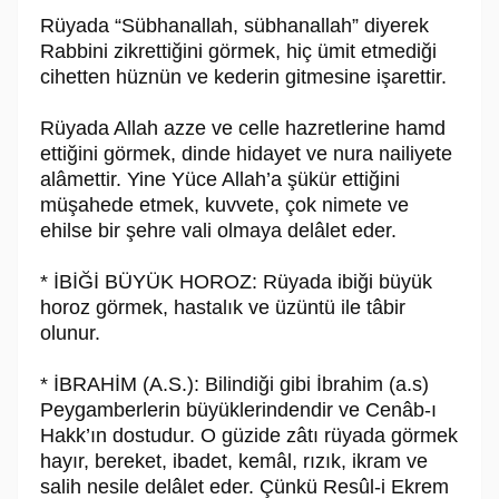
Rüyada “Sübhanallah, sübhanallah” diyerek
Rabbini zikrettiğini görmek, hiç ümit etmediği
cihetten hüznün ve kederin gitmesine işarettir.
Rüyada Allah azze ve celle hazretlerine hamd
ettiğini görmek, dinde hidayet ve nura nailiyete
alâmettir. Yine Yüce Allah’a şükür ettiğini
müşahede etmek, kuvvete, çok nimete ve
ehilse bir şehre vali olmaya delâlet eder.
* İBİĞİ BÜYÜK HOROZ: Rüyada ibiği büyük
horoz görmek, hastalık ve üzüntü ile tâbir
olunur.
* İBRAHİM (A.S.): Bilindiği gibi İbrahim (a.s)
Peygamberlerin büyüklerindendir ve Cenâb-ı
Hakk’ın dostudur. O güzide zâtı rüyada görmek
hayır, bereket, ibadet, kemâl, rızık, ikram ve
salih nesile delâlet eder. Çünkü Resûl-i Ekrem