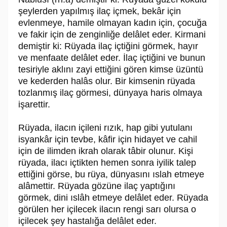
şeylerden yapılmış ilaç içmek, bekâr için
evlenmeye, hamile olmayan kadın için, çocuğa
ve fakir için de zenginliğe delâlet eder. Kirmani
demiştir ki: Rüyada ilaç içtiğini görmek, hayır
ve menfaate delâlet eder. İlaç içtiğini ve bunun
tesiriyle aklını zayi ettiğini gören kimse üzüntü
ve kederden halâs olur. Bir kimsenin rüyada
tozlanmış ilaç görmesi, dünyaya haris olmaya
işarettir.
Rüyada, ilacın içileni rızık, hap gibi yutulanı
isyankâr için tevbe, kâfir için hidayet ve cahil
için de ilimden ikrah olarak tâbir olunur. Kişi
rüyada, ilacı içtikten hemen sonra iyilik talep
ettiğini görse, bu rüya, dünyasını ıslah etmeye
alâmettir. Rüyada gözüne ilaç yaptığını
görmek, dini ıslâh etmeye delâlet eder. Rüyada
görülen her içilecek ilacın rengi sarı olursa o
içilecek şey hastalığa delâlet eder.