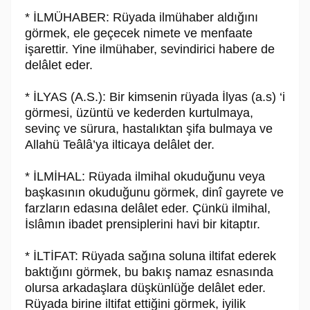
* İLMÜHABER: Rüyada ilmühaber aldığını
görmek, ele geçecek nimete ve menfaate
işarettir. Yine ilmühaber, sevindirici habere de
delâlet eder.
* İLYAS (A.S.): Bir kimsenin rüyada İlyas (a.s) ‘i
görmesi, üzüntü ve kederden kurtulmaya,
sevinç ve sürura, hastalıktan şifa bulmaya ve
Allahü Teâlâ’ya ilticaya delâlet der.
* İLMİHAL: Rüyada ilmihal okuduğunu veya
başkasının okuduğunu görmek, dinî gayrete ve
farzların edasına delâlet eder. Çünkü ilmihal,
İslâmın ibadet prensiplerini havi bir kitaptır.
* İLTİFAT: Rüyada sağına soluna iltifat ederek
baktığını görmek, bu bakış namaz esnasında
olursa arkadaşlara düşkünlüğe delâlet eder.
Rüyada birine iltifat ettiğini görmek, iyilik