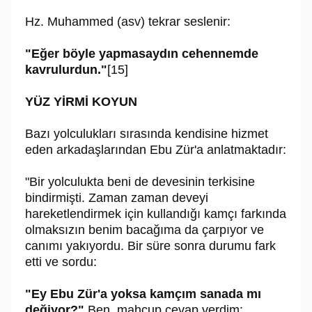
Hz. Muhammed (asv) tekrar seslenir:
"Eğer böyle yapmasaydın cehennemde
kavrulurdun."
[15]
YÜZ YİRMİ KOYUN
Bazı yolculukları sırasında kendisine hizmet
eden arkadaşlarından Ebu Zür'a anlatmaktadır:
"Bir yolculukta beni de devesinin terkisine
bindirmişti. Zaman zaman deveyi
hareketlendirmek için kullandığı kamçı farkında
olmaksızın benim bacağıma da çarpıyor ve
canımı yakıyordu. Bir süre sonra durumu fark
etti ve sordu:
"Ey Ebu Zür'a yoksa kamçım sanada mı
değiyor?"
Ben, mahcup cevap verdim: