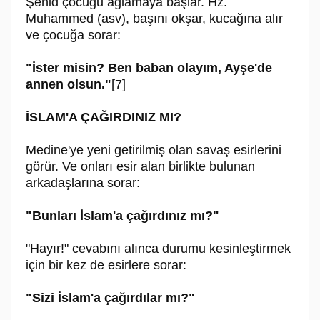
Şehid çocuğu ağlamaya başlar. Hz.
Muhammed (asv), başını okşar, kucağına alır
ve çocuğa sorar:
"İster misin? Ben baban olayım, Ayşe'de
annen olsun."
[7]
İSLAM'A ÇAĞIRDINIZ MI?
Medine'ye yeni getirilmiş olan savaş esirlerini
görür. Ve onları esir alan birlikte bulunan
arkadaşlarına sorar:
"Bunları İslam'a çağırdınız mı?"
"Hayır!" cevabını alınca durumu kesinleştirmek
için bir kez de esirlere sorar:
"Sizi İslam'a çağırdılar mı?"