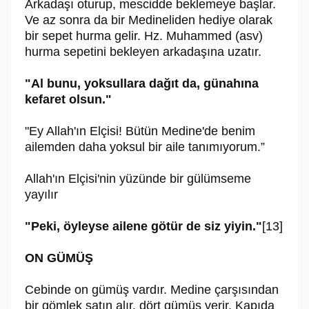
Arkadaşı oturup, mescidde beklemeye başlar.
Ve az sonra da bir Medineliden hediye olarak
bir sepet hurma gelir. Hz. Muhammed (asv)
hurma sepetini bekleyen arkadaşına uzatır.
"Al bunu, yoksullara dağıt da, günahına
kefaret olsun."
"Ey Allah'ın Elçisi! Bütün Medine'de benim
ailemden daha yoksul bir aile tanımıyorum.”
Allah'ın Elçisi'nin yüzünde bir gülümseme
yayılır
"Peki, öyleyse ailene götür de siz yiyin."
[13]
ON GÜMÜŞ
Cebinde on gümüş vardır. Medine çarşısından
bir gömlek satın alır, dört gümüş verir. Kapıda