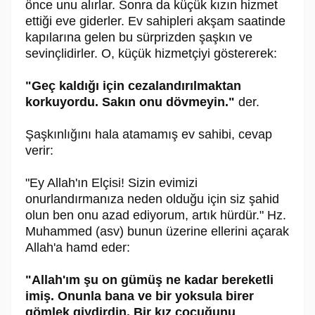
önce unu alırlar. Sonra da küçük kızın hizmet
ettiği eve giderler. Ev sahipleri akşam saatinde
kapılarına gelen bu sürprizden şaşkın ve
sevinçlidirler. O, küçük hizmetçiyi göstererek:
"Geç kaldığı için cezalandırılmaktan
korkuyordu. Sakın onu dövmeyin."
der.
Şaşkınlığını hala atamamış ev sahibi, cevap
verir:
"Ey Allah'ın Elçisi! Sizin evimizi
onurlandırmanıza neden olduğu için siz şahid
olun ben onu azad ediyorum, artık hürdür." Hz.
Muhammed (asv) bunun üzerine ellerini açarak
Allah'a hamd eder:
"Allah'ım şu on gümüş ne kadar bereketli
imiş. Onunla bana ve bir yoksula birer
gömlek giydirdin. Bir kız çocuğunu