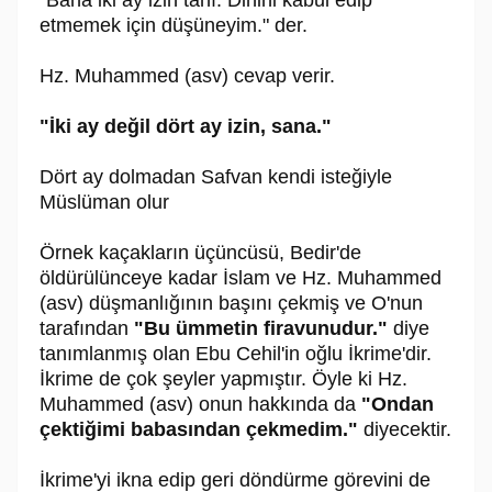
"Bana iki ay izin tanı. Dinini kabul edip
etmemek için düşüneyim." der.
Hz. Muhammed (asv) cevap verir.
"İki ay değil dört ay izin, sana."
Dört ay dolmadan Safvan kendi isteğiyle
Müslüman olur
Örnek kaçakların üçüncüsü, Bedir'de
öldürülünceye kadar İslam ve Hz. Muhammed
(asv) düşmanlığının başını çekmiş ve O'nun
tarafından
"Bu ümmetin firavunudur."
diye
tanımlanmış olan Ebu Cehil'in oğlu İkrime'dir.
İkrime de çok şeyler yapmıştır. Öyle ki Hz.
Muhammed (asv) onun hakkında da
"Ondan
çektiğimi babasından çekmedim."
diyecektir.
İkrime'yi ikna edip geri döndürme görevini de