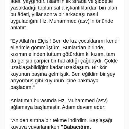
âdeti yaygındır. İslam'ın ilk sırada ve şiddetle
yasakladığı toplumsal alışkanlıklardan biri olan
bu âdeti, yıllar sonra bir arkadaşı nasıl
uyguladığını Hz. Muhammed (asv)'in önünde
anlatır:
"Ey Allah'ın Elçisi! Ben de kız çocuklarımı kendi
ellerimle gömmüştüm. Bunlardan birinde,
kızımın elinden tuttum götürdüm ki kızım, tam
da gelişip çarpıcı bir hal aldığı çağdaydı. Çölde
uzaklaşabildiğim kadar uzaklaştım. Bir kör
kuyunun başına gelmiştik. Ben eğildim bir şey
arıyormuş gibi kuyunun içine bakmaya
başladım."
Anlatımın burasında Hz. Muhammed (asv)
ağlamaya başlamıştır. Adam devam eder:
"Aniden sırtına bir tekme indirdim. Baş aşağı
kuyuya yuvarlanırken
"Babacığım,