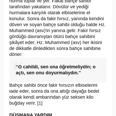
hurma toplar ve yer. Fakat bahçe sahibi
tarafından yakalanır. Dövülür ve yediği
hurmalara karşılık olarak elbiselerine el
konulur. Sonra da fakir hırsız, yanında kendini
döven ve soyan bahçe sahibi olduğu halde Hz.
Muhammed (asv)'in yanına gelir. Fakir hırsız
gördüğü davranıştan ötürü bahçe sahibini
şikâyet eder. Hz. Muhammed (asv) her ikisini
de dikkatle dinledikten sonra bahçe sahibine
döner:
"O cahildi, sen ona öğretmeliydin; o
açtı, sen onu doyurmalıydın."
Bahçe sahibi önce fakir hırsızın elbiselerini
iade eder, sonra da ona attığı dayağa bedel
olarak kendi ambarından yüz seksen kilo
buğday verir. [1]
DÜŞMANA YARDIM