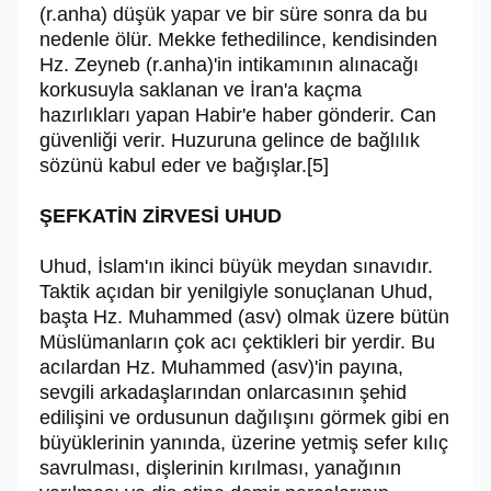
(r.anha) düşük yapar ve bir süre sonra da bu
nedenle ölür. Mekke fethedilince, kendisinden
Hz. Zeyneb (r.anha)'in intikamının alınacağı
korkusuyla saklanan ve İran'a kaçma
hazırlıkları yapan Habir'e haber gönderir. Can
güvenliği verir. Huzuruna gelince de bağlılık
sözünü kabul eder ve bağışlar.[5]
ŞEFKATİN ZİRVESİ UHUD
Uhud, İslam'ın ikinci büyük meydan sınavıdır.
Taktik açıdan bir yenilgiyle sonuçlanan Uhud,
başta Hz. Muhammed (asv) olmak üzere bütün
Müslümanların çok acı çektikleri bir yerdir. Bu
acılardan Hz. Muhammed (asv)'in payına,
sevgili arkadaşlarından onlarcasının şehid
edilişini ve ordusunun dağılışını görmek gibi en
büyüklerinin yanında, üzerine yetmiş sefer kılıç
savrulması, dişlerinin kırılması, yanağının