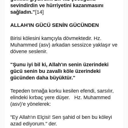
sevindirdin ve hürriyetini kazanmasını
sağladın."
[14]
ALLAH'IN GÜCÜ SENİN GÜCÜNDEN
Birisi kölesini kamçıyla dövmektedir. Hz.
Muhammed (asv) arkadan sessizce yaklaşır ve
dövene seslenir.
"Şunu iyi bil ki, Allah'ın senin üzerindeki
gücü senin bu zavallı köle üzerindeki
gücünden daha büyüktür."
Tepeden tırnağa korku kesilen efendi, sarsılır,
elindeki kırbaç yere düşer. Hz. Muhammed
(asv)’e yönelerek:
"Ey Allah'ın Elçisi! Sen şahid ol ben bu köleyi
azad ediyorum." der.