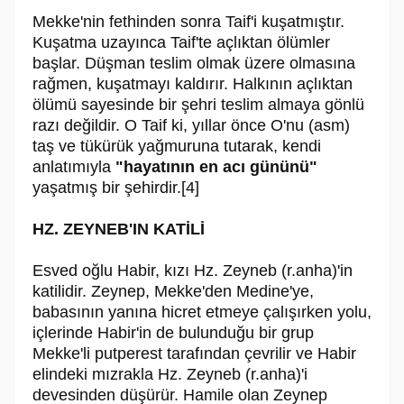
Mekke'nin fethinden sonra Taif'i kuşatmıştır.
Kuşatma uzayınca Taif'te açlıktan ölümler
başlar. Düşman teslim olmak üzere olmasına
rağmen, kuşatmayı kaldırır. Halkının açlıktan
ölümü sayesinde bir şehri teslim almaya gönlü
razı değildir. O Taif ki, yıllar önce O'nu (asm)
taş ve tükürük yağmuruna tutarak, kendi
anlatımıyla
"hayatının en acı gününü"
yaşatmış bir şehirdir.[4]
HZ. ZEYNEB'IN KATİLİ
Esved oğlu Habir, kızı Hz. Zeyneb (r.anha)'in
katilidir. Zeynep, Mekke'den Medine'ye,
babasının yanına hicret etmeye çalışırken yolu,
içlerinde Habir'in de bulunduğu bir grup
Mekke'li putperest tarafından çevrilir ve Habir
elindeki mızrakla Hz. Zeyneb (r.anha)'i
devesinden düşürür. Hamile olan Zeynep