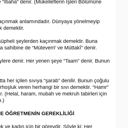
e “İbaha” denir. (Mükelleflerin İşleri Bölümüne
kaçınmak anlamındadır. Dünyaya yönelmeyip
ak demektir.
şüpheli şeylerden kaçınmak demektir. Buna
va sahibine de “Müteverri’ ve Müttakî” denir.
şeylere denir. Her yenen şeye “Taam” denir. Bunun
tta her içilen sıvıya “şarab” denilir. Bunun çoğulu
arhoşluk veren herhangi bir sıvı demektir. “Hamr”
r. (Helal, haram, mubah ve mekruh tabirleri için
.)
E ÖĞRETMENİN GEREKLİLİĞİ
 ve kadın için bir görevdir. Şöyle ki: Her