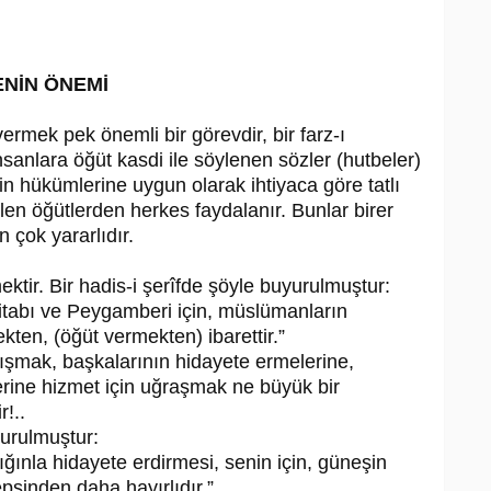
ENİN ÖNEMİ
ermek pek önemli bir görevdir, bir farz-ı
nsanlara öğüt kasdi ile söylenen sözler (hutbeler)
n hükümlerine uygun olarak ihtiyaca göre tatlı
len öğütlerden herkes faydalanır. Bunlar birer
 çok yararlıdır.
ektir. Bir hadis-i şerîfde şöyle buyurulmuştur:
 kitabı ve Peygamberi için, müslümanların
ekten, (öğüt vermekten) ibarettir.”
lışmak, başkalarının hidayete ermelerine,
rine hizmet için uğraşmak ne büyük bir
r!..
yurulmuştur:
lığınla hidayete erdirmesi, senin için, güneşin
psinden daha hayırlıdır.”