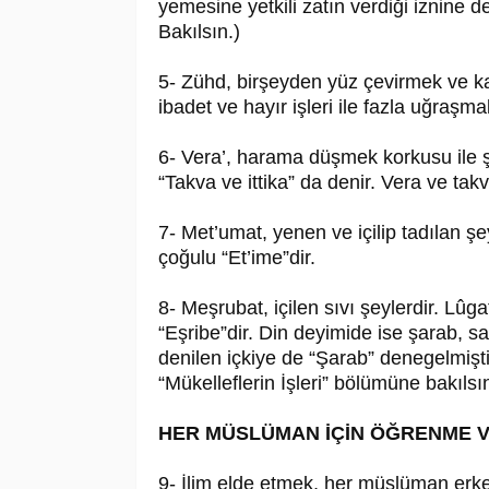
yemesine yetkili zatın verdiği iznine d
Bakılsın.)
5- Zühd, birşeyden yüz çevirmek ve 
ibadet ve hayır işleri ile fazla uğraşm
6- Vera’, harama düşmek korkusu ile 
“Takva ve ittika” da denir. Vera ve tak
7- Met’umat, yenen ve içilip tadılan 
çoğulu “Et’ime”dir.
8- Meşrubat, içilen sıvı şeylerdir. Lûga
“Eşribe”dir. Din deyimide ise şarab, s
denilen içkiye de “Şarab” denegelmişti
“Mükelleflerin İşleri” bölümüne bakılsın
HER MÜSLÜMAN İÇİN ÖĞRENME V
9- İlim elde etmek, her müslüman erkek