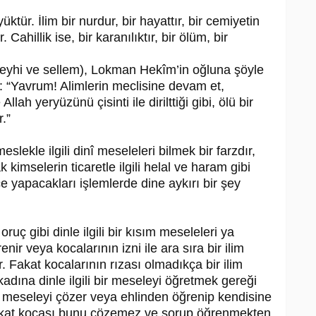
ktür. İlim bir nurdur, bir hayattır, bir cemiyetin
hillik ise, bir karanılıktır, bir ölüm, bir
leyhi ve sellem), Lokman Hekîm’in oğluna şöyle
 “Yavrum! Alimlerin meclisine devam et,
lah yeryüzünü çisinti ile dirilttiği gibi, ölü bir
r.”
slekle ilgili dinî meseleleri bilmek bir farzdır,
 kimselerin ticaretle ilgili helal ve haram gibi
e yapacakları işlemlerde dine aykırı bir şey
uç gibi dinle ilgili bir kısım meseleleri ya
nir veya kocalarının izni ile ara sıra bir ilim
. Fakat kocalarının rızası olmadıkça bir ilim
adına dinle ilgili bir meseleyi öğretmek gereği
bu meseleyi çözer veya ehlinden öğrenip kendisine
 Fakat kocası bunu çözemez ve sorup öğrenmekten