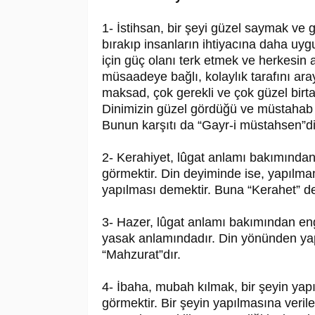
1- İstihsan, bir şeyi güzel saymak ve 
bırakıp insanların ihtiyacına daha uygun
için güç olanı terk etmek ve herkesin a
müsaadeye bağlı, kolaylık tarafını ar
maksad, çok gerekli ve çok güzel birta
Dinimizin güzel gördüğü ve müstahab 
Bunun karşıtı da “Gayr-i müstahsen”di
2- Kerahiyet, lûgat anlamı bakımından
görmektir. Din deyiminde ise, yapılmam
yapılması demektir. Buna “Kerahet” de 
3- Hazer, lûgat anlamı bakımından eng
yasak anlamındadır. Din yönünden yap
“Mahzurat”dır.
4- İbaha, mubah kılmak, bir şeyin yap
görmektir. Bir şeyin yapılmasına verile