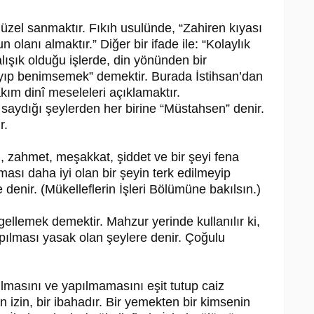
güzel sanmaktır. Fıkıh usulünde, “Zahiren kıyası
 olanı almaktır.” Diğer bir ifade ile: “Kolaylık
lışık olduğu işlerde, din yönünden bir
ayıp benimsemek” demektir. Burada İstihsan’dan
kım dinî meseleleri açıklamaktır.
saydığı şeylerden her birine “Müstahsen” denir.
r.
, zahmet, meşakkat, şiddet ve bir şeyi fena
ası daha iyi olan bir şeyin terk edilmeyip
denir. (Mükelleflerin İşleri Bölümüne bakılsın.)
ellemek demektir. Mahzur yerinde kullanılır ki,
ılması yasak olan şeylere denir. Çoğulu
ılmasını ve yapılmamasını eşit tutup caiz
n izin, bir ibahadır. Bir yemekten bir kimsenin