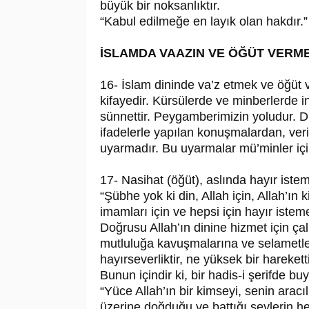
büyük bir noksanlıktır.
“Kabul edilmeğe en layık olan hakdır.”
İSLAMDA VAAZIN VE ÖĞÜT VERM
16- İslam dininde va’z etmek ve öğüt v
kifayedir. Kürsülerde ve minberlerde i
sünnettir. Peygamberimizin yoludur. Di
ifadelerle yapılan konuşmalardan, veri
uyarmadır. Bu uyarmalar mü’minler için
17- Nasihat (öğüt), aslında hayır istem
“Şübhe yok ki din, Allah için, Allah’ın
imamları için ve hepsi için hayır istem
Doğrusu Allah’ın dinine hizmet için ça
mutluluğa kavuşmalarına ve selametle
hayırseverliktir, ne yüksek bir hareketti
Bunun içindir ki, bir hadis-i şerifde bu
“Yüce Allah’ın bir kimseyi, senin aracı
üzerine doğduğu ve battığı şeylerin he