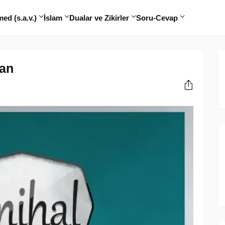
d (s.a.v.)
İslam
Dualar ve Zikirler
Soru-Cevap
san