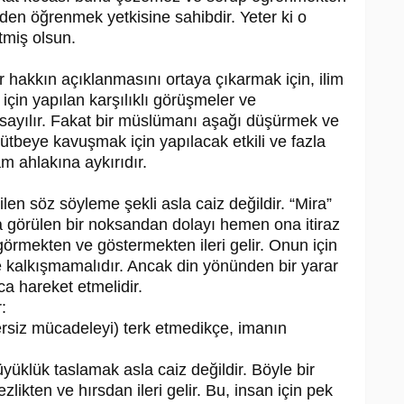
nden öğrenmek yetkisine sahibdir. Yeter ki o
tmiş olsun.
ir hakkın açıklanmasını ortaya çıkarmak için, ilim
için yapılan karşılıklı görüşmeler ve
 sayılır. Fakat bir müslümanı aşağı düşürmek ve
ütbeye kavuşmak için yapılacak etkili ve fazla
m ahlakına aykırıdır.
len söz söyleme şekli asla caiz değildir. “Mira”
 görülen bir noksandan dolayı hemen ona itiraz
 görmekten ve göstermekten ileri gelir. Onun için
 kalkışmamalıdır. Ancak din yönünden bir yarar
a hareket etmelidir.
:
yersiz mücadeleyi) terk etmedikçe, imanın
üklük taslamak asla caiz değildir. Böyle bir
ikten ve hırsdan ileri gelir. Bu, insan için pek