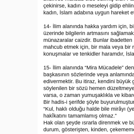
çekinirse, kadın o meseleyi gidip ehli
kadın, İslam adabına uygun hareket e
14- İlim alanında hakka yardım için, b
üzerinde bilgilerin artmasını sağlamak 
münazaralar caizdir. Bunlar ibadetten
mahcub etmek için, bir mala veya bir r
konuşmalar ve tenkidler haramdır, İsla
15- İlim alanında “Mira Mücadele” deni
başkasının sözlerinde veya anlamında
edivermektir. Bu itiraz, kendini büyük
söylenilen bir sözü hemen düzeltmeye
varsa, o zaman yumuşaklıkla ve kibarc
Bir hadis-i şerifde şöyle buyurulmuştur
“Kul, haklı olduğu halde bile mirâyı (
hakîkatını tamamlamış olmaz.”
Hak olan şeyde ısrarla direnmek ve büy
durum, gösterişten, kinden, çekememezl