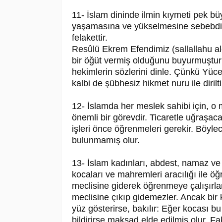
11- İslam dininde ilmin kıymeti pek büyü
yaşamasına ve yükselmesine sebebdir. Ca
felakettir.
Resûlü Ekrem Efendimiz (sallallahu a
bir öğüt vermiş olduğunu buyurmuştur:
hekimlerin sözlerini dinle. Çünkü Yüce Al
kalbi de şübhesiz hikmet nuru ile dirilti
12- İslamda her meslek sahibi için, o me
önemli bir görevdir. Ticaretle uğraşacak
işleri önce öğrenmeleri gerekir. Böylec
bulunmamış olur.
13- İslam kadınları, abdest, namaz ve or
kocaları ve mahremleri aracılığı ile öğre
meclisine giderek öğrenmeye çalışırlar
meclisine çıkıp gidemezler. Ancak bir k
yüz gösterirse, bakılır: Eğer kocası 
bildirirse maksad elde edilmiş olur.