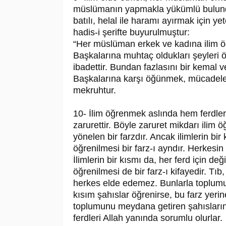
müslümanın yapmakla yükümlü bulunduğ
batılı, helal ile haramı ayırmak için yet
hadis-i şerifte buyurulmuştur:
“Her müslüman erkek ve kadına ilim öğ
Başkalarına muhtaç oldukları şeyleri ö
ibadettir. Bundan fazlasını bir kemal
Başkalarına karşı öğünmek, mücadele 
mekruhtur.
10- İlim öğrenmek aslında hem ferdler 
zarurettir. Böyle zaruret mikdarı ilim
yönelen bir farzdır. Ancak ilimlerin bir
öğrenilmesi bir farz-ı ayndır. Herkesi
İlimlerin bir kısmı da, her ferd için d
öğrenilmesi de bir farz-ı kifayedir. Tıb
herkes elde edemez. Bunlarla toplumun b
kısım şahıslar öğrenirse, bu farz yerine
toplumunu meydana getiren şahısların
ferdleri Allah yanında sorumlu olurlar.