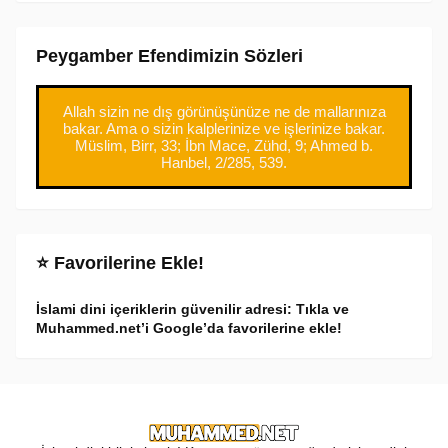
Peygamber Efendimizin Sözleri
Allah sizin ne dış görünüşünüze ne de mallarınıza
bakar. Ama o sizin kalplerinize ve işlerinize bakar.
Müslim, Birr, 33; İbn Mace, Zühd, 9; Ahmed b.
Hanbel, 2/285, 539.
⭐ Favorilerine Ekle!
İslami dini içeriklerin güvenilir adresi: Tıkla ve
Muhammed.net’i Google’da favorilerine ekle!