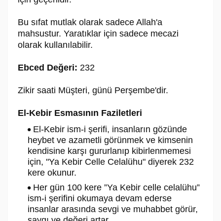
Bu sıfat mutlak olarak sadece Allah'a
mahsustur. Yaratıklar için sadece mecazi
olarak kullanılabilir.
Ebced Değeri:
232
Zikir saati Müşteri, günü Perşembe'dir.
El-Kebir Esmasının Faziletleri
El-Kebir ism-i şerifi, insanların gözünde
heybet ve azametli görünmek ve kimsenin
kendisine karşı gururlanıp kibirlenmemesi
için, "Ya Kebir Celle Celalühu" diyerek 232
kere okunur.
Her gün 100 kere ”Ya Kebir celle celalühu”
ism-i şerifini okumaya devam ederse
insanlar arasında sevgi ve muhabbet görür,
saygı ve değeri artar.