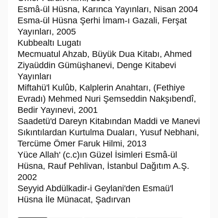
Esmâ-ül Hüsna, Karınca Yayınları, Nisan 2004
Esma-ül Hüsna Şerhi İmam-ı Gazali, Ferşat
Yayınları, 2005
Kubbealtı Lugatı
Mecmuatul Ahzab, Büyük Dua Kitabı, Ahmed
Ziyaüddin Gümüşhanevi, Denge Kitabevi
Yayınları
Miftahü'l Kulûb, Kalplerin Anahtarı, (Fethiye
Evradı) Mehmed Nuri Şemseddin Nakşıbendî,
Bedir Yayınevi, 2001
Saadetü'd Dareyn Kitabından Maddi ve Manevi
Sıkıntılardan Kurtulma Duaları, Yusuf Nebhani,
Tercüme Ömer Faruk Hilmi, 2013
Yüce Allah' (c.c)ın Güzel İsimleri Esmâ-ül
Hüsna, Rauf Pehlivan, İstanbul Dağıtım A.Ş.
2002
Seyyid Abdülkadir-i Geylani'den Esmaü'l
Hüsna İle Münacat, Şadırvan