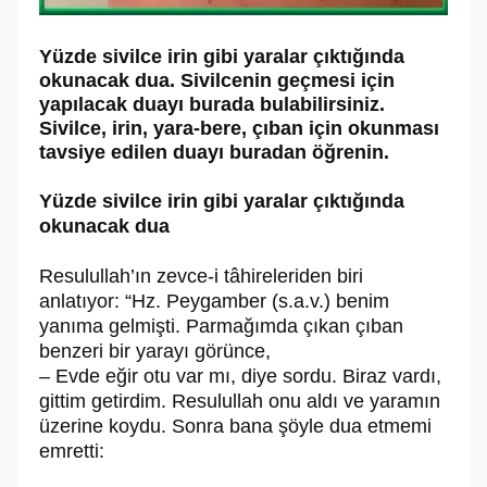
Yüzde sivilce irin gibi yaralar çıktığında
okunacak dua. Sivilcenin geçmesi için
yapılacak duayı burada bulabilirsiniz.
Sivilce, irin, yara-bere, çıban için okunması
tavsiye edilen duayı buradan öğrenin.
Yüzde sivilce irin gibi yaralar çıktığında
okunacak dua
Resulullah’ın zevce-i tâhireleriden biri
anlatıyor: “Hz. Peygamber (s.a.v.) benim
yanıma gelmişti. Parmağımda çıkan çıban
benzeri bir yarayı görünce,
– Evde eğir otu var mı, diye sordu. Biraz vardı,
gittim getirdim. Resulullah onu aldı ve yaramın
üzerine koydu. Sonra bana şöyle dua etmemi
emretti: