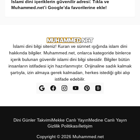
İslami dini içeriklerin güvenilir adresi: Tıkla ve
Muhammed.net’i Google’da favorilerine ekle!
İslami dini bilgi siteniz! Kuran ve sünnet ışığında islam dini
hakkında bilgiler. Muhammed.net, onlarca kategoride binlerce
içerik bulunan güvenilir islami dini bilgi sitesidir. Bilgiler bütün
insanların istifadesi için hazırlanmıştır. Orijinaline sadık kalmak
şartıyla, izin almaya gerek kalmadan, herkes istediği gibi alıp
istifade edebilir.
Dini Günler Takvimi
Mekke Canl‎ı Yay‎ın
Medine Canl‎ı Yayı‎n
Gizlilik Politikas‎ı
İletişim
Copyright ©
2026
Muhammed.net