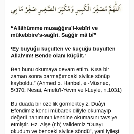
“Allâhümme musağğıra’l-kebîri ve
mükebbire’s-sağîri. Sağğir mâ bî”
‘Ey büyüğü küçülten ve küçüğü büyülten
Allah’ım! Bende olanı küçült.’
Ben bunu okumaya devam ettim. Kısa bir
zaman sonra parmağımdaki sivilce sönüp
kayboldu.” (Ahmed b. Hanbel, el-Müsned,
5/370; Nesai, Amelü’l-Yevm ve’l-Leyle, n.1031)
Bu duada bir özellik görmekteyiz. Duâyı
Efendimiz kendi mübarek diliyle okumayıp
değerli hanımının kendine okumasını tavsiye
etmiştir. Hz. Aişe (r.h) validemiz “Duayı
okudum ve bendeki sivilce söndü”, yani iyileşti