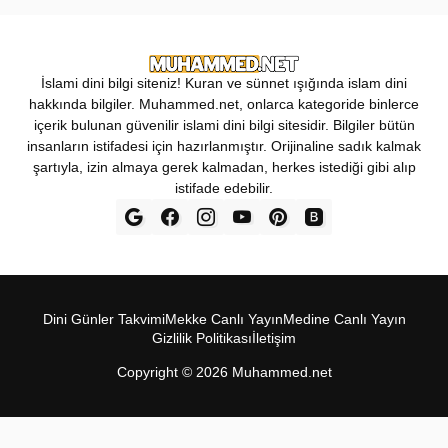
İslami dini bilgi siteniz! Kuran ve sünnet ışığında islam dini
hakkında bilgiler. Muhammed.net, onlarca kategoride binlerce
içerik bulunan güvenilir islami dini bilgi sitesidir. Bilgiler bütün
insanların istifadesi için hazırlanmıştır. Orijinaline sadık kalmak
şartıyla, izin almaya gerek kalmadan, herkes istediği gibi alıp
istifade edebilir.
Dini Günler Takvimi
Mekke Canl‎ı Yay‎ın
Medine Canl‎ı Yayı‎n
Gizlilik Politikas‎ı
İletişim
Copyright ©
2026
Muhammed.net