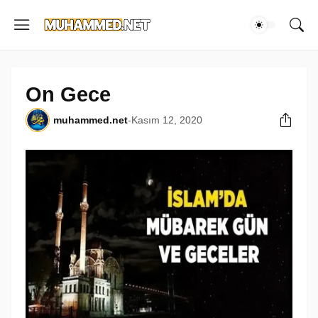
On Gece
muhammed.net
-
Kasım 12, 2020