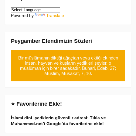
Powered by
Translate
Peygamber Efendimizin Sözleri
Bir müslümanın diktiği ağaçtan veya ektiği ekinden
insan, hayvan ve kuşların yedikleri şeyler, o
müslüman için birer sadakadır. Buhari, Edeb, 27;
Müslim, Müsakat, 7, 10.
⭐ Favorilerine Ekle!
İslami dini içeriklerin güvenilir adresi: Tıkla ve
Muhammed.net’i Google’da favorilerine ekle!