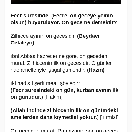
Fecr suresinde, (Fecre, on geceye yemin
olsun) buyuruluyor. On gece ne demektir?
Zilhicce ayının on gecesidir.
(Beydavi,
Celaleyn)
İbni Abbas hazretlerine göre, on geceden
murat, Zilhiccenin ilk on gecesidir. O günler
hac amelleriyle iştigal günleridir.
(Hazin)
İki hadis-i şerif meali şöyledir:
(Fecr suresindeki on gün, kurban ayının ilk
on günüdür.)
[Hâkim]
(Allah indinde zilhiccenin ilk on günündeki
amellerden daha kıymetlisi yoktur.)
[Tirmizi]
On geceden murat, Ramazanın son on gecesi