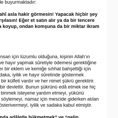
yle buyurmaktadır:
dahî asla hakir görmesin! Yapacak hiçbir şey
ılasın! Eğer et satın alır ya da bir tencere
la koyup, ondan komşuna da bir miktar ikram
san için lüzumlu olduğuna, kişinin Allah’ın
lik ve hayır yapmak sûretiyle ödemesi gerektiğine
er bir eklem ve kemiğe sıhhat bahşettiği için
aka, iyilik ve hayır sûretinde göstermek
ir külfeti vardır ve her nimet şükrü gerektirir.
 bir devlettir. Bunun şükrünü edâ etmek ise hiç
e binmek isteyene yardım etmeyi, yükünü
z söylemeyi, namaz için mescide giderken atılan
österivermeyi, iyilik ve sadaka kabul etmiştir.
sında adâletle hükmetmek” ve “gelip