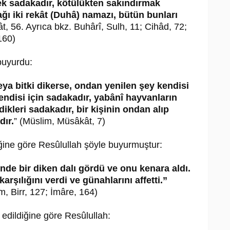
tmek sadakadır, kötülükten sakındırmak
ağı iki rekât (Duhâ) namazı, bütün bunları
t, 56. Ayrıca bkz. Buhârî, Sulh, 11; Cihâd, 72;
160)
 buyurdu:
ya bitki dikerse, ondan yenilen şey kendisi
endisi için sadakadır, yabânî hayvanların
dikleri sadakadır, bir kişinin ondan alıp
dır.
” (Müslim, Müsâkât, 7)
iğine göre Resûlullah şöyle buyurmuştur:
nde bir diken dalı gördü ve onu kenara aldı.
rşılığını verdi ve günahlarını affetti.”
, Birr, 127; İmâre, 164)
 edildiğine göre Resûlullah: