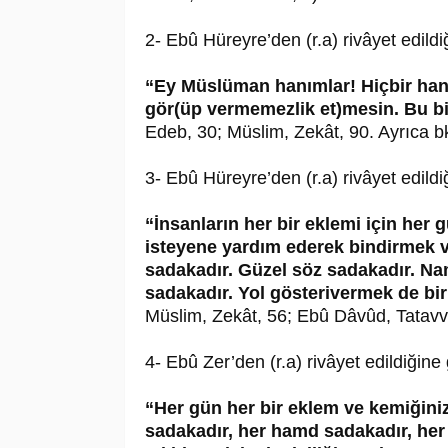
2- Ebû Hüreyre’den (r.a) rivâyet edil
“Ey Müslüman hanımlar! Hiçbir han
gör(üp vermemezlik et)mesin. Bu bir
Edeb, 30; Müslim, Zekât, 90. Ayrıca bk
3- Ebû Hüreyre’den (r.a) rivâyet edil
“İnsanların her bir eklemi için her
isteyene yardım ederek bindirmek 
sadakadır. Güzel söz sadakadır. Na
sadakadır. Yol gösterivermek de bi
Müslim, Zekât, 56; Ebû Dâvûd, Tatavv
4- Ebû Zer’den (r.a) rivâyet edildiğin
“Her gün her bir eklem ve kemiğiniz
sadakadır, her hamd sadakadır, her t