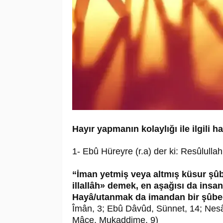
Hayır yapmanın kolaylığı ile ilgili 
1- Ebû Hüreyre (r.a) der ki: Resûlulla
“İman yetmiş veya altmış küsur şûbe
illallâh» demek, en aşağısı da insan
Hayâ/utanmak da imandan bir şûbed
Îmân, 3; Ebû Dâvûd, Sünnet, 14; Nesâî,
Mâce, Mukaddime, 9)