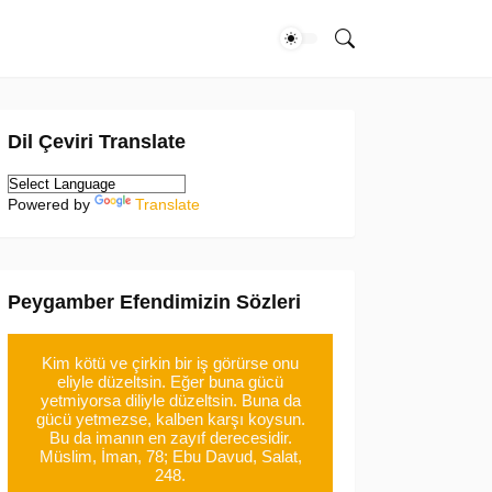
Dil Çeviri Translate
Powered by
Translate
Peygamber Efendimizin Sözleri
Kim kötü ve çirkin bir iş görürse onu
eliyle düzeltsin. Eğer buna gücü
yetmiyorsa diliyle düzeltsin. Buna da
gücü yetmezse, kalben karşı koysun.
Bu da imanın en zayıf derecesidir.
Müslim, İman, 78; Ebu Davud, Salat,
248.