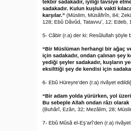
tekbir sadakadır, iyiliği tavsiye e
sadakadır. Kulun kuşluk vakti kılac
karşılar.”
(Müslim, Müsâfirîn, 84; Zekâ
128; Ebû Dâvûd, Tatavvu’, 12; Edeb, 
5- Câbir (r.a) der ki: Resûlullah şöyle
“Bir Müslüman herhangi bir ağaç ve
için sadakadır, ondan çalınan şey k
yediği şeyler sadakadır, kuşların ye
eksilttiği şey de kendisi için sadaka
6- Ebû Hüreyre’den (r.a) rivâyet edild
“Bir adam yolda yürürken, yol üzeri
Bu sebeple Allah ondan râzı olarak ka
(Buhârî, Ezân, 32; Mezâlim, 28; Müslim
7- Ebû Mûsâ el-Eş’arî’den (r.a) rivâyet