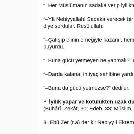
“–Her Müslümanın sadaka verip iyilikt
“–Yâ Nebiyyallah! Sadaka verecek bir
diye sordular. Resûlullah:
“–Çalışıp elinin emeğiyle kazanır, he
buyurdu.
“–Buna gücü yetmeyen ne yapmalı?” d
“–Darda kalana, ihtiyaç sahibine yard
“–Buna da gücü yetmezse?” dediler.
“–İyilik yapar ve kötülükten uzak d
(Buhârî, Zekât, 30; Edeb, 33; Müslim,
8- Ebû Zer (r.a) der ki: Nebiyy-i Ekre