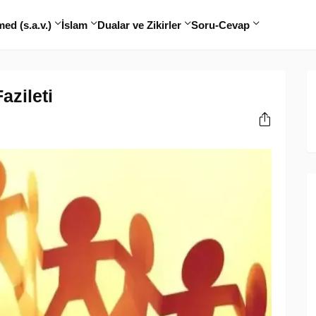
d (s.a.v.)
İslam
Dualar ve Zikirler
Soru-Cevap
azileti