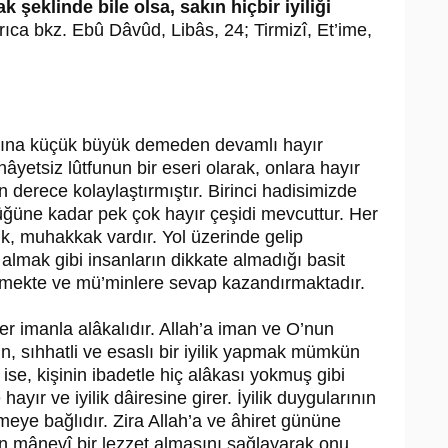
 şeklinde bile olsa, sakın hiçbir iyiliği
rıca bkz. Ebû Dâvûd, Libâs, 24; Tirmizî, Et’ime,
larına küçük büyük demeden devamlı hayır
yetsiz lûtfunun bir eseri olarak, onlara hayır
derece kolaylaştırmıştır. Birinci hadisimizde
ğüne kadar pek çok hayır çeşidi mevcuttur. Her
ik, muhakkak vardır. Yol üzerinde gelip
 almak gibi insanların dikkate almadığı basit
edilmekte ve mü’minlere sevap kazandırmaktadır.
ler imanla alâkalıdır. Allah’a iman ve O’nun
, sıhhatli ve esaslı bir iyilik yapmak mümkün
 ise, kişinin ibadetle hiç alâkası yokmuş gibi
e hayır ve iyilik dâiresine girer. İyilik duygularının
meye bağlıdır. Zira Allah’a ve âhiret gününe
dan mânevî bir lezzet almasını sağlayarak onu