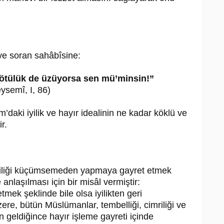
ye soran sahâbîsine:
, kötülük de üzüyorsa sen mü’minsin!”
ysemî, I, 86)
daki iyilik ve hayır idealinin ne kadar köklü ve
r.
 iyiliği küçümsemeden yapmaya gayret etmek
anlaşılması için bir misâl vermiştir:
mek şeklinde bile olsa iyilikten geri
re, bütün Müslümanlar, tembelliği, cimriliği ve
en geldiğince hayır işleme gayreti içinde