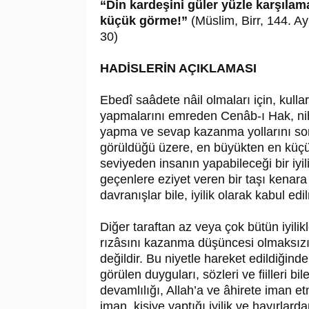
“Din kardeşini güler yüzle karşılamak
küçük görme!”
(Müslim, Birr, 144. Ay
30)
HADİSLERİN AÇIKLAMASI
Ebedî saâdete nâil olmaları için, kul
yapmalarını emreden Cenâb-ı Hak, nihâ
yapma ve sevap kazanma yollarını son 
görüldüğü üzere, en büyükten en küçü
seviyeden insanın yapabileceği bir iyil
geçenlere eziyet veren bir taşı kenara
davranışlar bile, iyilik olarak kabul 
Diğer taraftan az veya çok bütün iyilik
rızâsını kazanma düşüncesi olmaksızın
değildir. Bu niyetle hareket edildiğinde
görülen duyguları, sözleri ve fiilleri bil
devamlılığı, Allah’a ve âhirete iman et
iman, kişiye yaptığı iyilik ve hayırlar