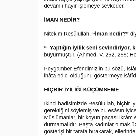
devamlı hayır işlemeye sevkeder.
İMAN NEDİR?
Nitekim Resûlullah,
“İman nedir?”
di
“–Yaptığın iyilik seni sevindiriyor
buyurmuştur. (Ahmed, V, 252, 255; He
Peygamber Efendimiz’in bu sözü, İslâm’
ihâta edici olduğunu göstermeye kâfîdi
HİÇBİR İYİLİĞİ KÜÇÜMSEME
İkinci hadisimizde Resûlullah, hiçbir
gerektiğini söylemiş ve bu esâsın iyice 
Müslümanlar, bir koyun paçası ikrâm et
durmamalıdır. Başta kadınlar olmak üze
gösterişi bir tarafa bırakarak, ellerind