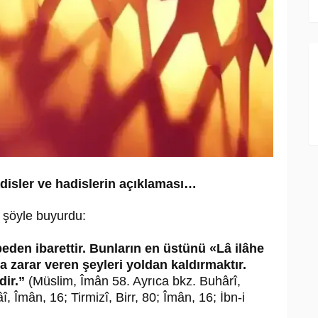
hadisler ve hadislerin açıklaması…
h şöyle buyurdu:
den ibarettir. Bunların en üstünü «Lâ ilâhe
a zarar veren şeyleri yoldan kaldırmaktır.
ir.”
(Müslim, Îmân 58. Ayrıca bkz. Buhârî,
 Îmân, 16; Tirmizî, Birr, 80; Îmân, 16; İbn-i