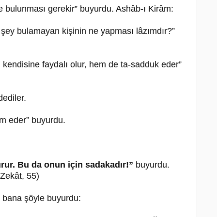
e bulunması gerekir” buyurdu. Ashâb-ı Kirâm:
 şey bulamayan kişinin ne yapması lâzımdır?”
m kendisine faydalı olur, hem de ta-sadduk eder”
ediler.
ım eder” buyurdu.
urur. Bu da onun için sadakadır!”
buyurdu.
 Zekât, 55)
m bana şöyle buyurdu: