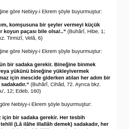
diğine göre Nebiyy-i Ekrem şöyle buyurmuştur:
ım, komşusuna bir şeyler vermeyi küçük
 koyun paçası bile olsa!..”
(Buhârî, Hibe, 1;
z. Tirmizî, Velâ, 6)
diğine göre Nebiyy-i Ekrem şöyle buyurmuştur:
 gün bir sadaka gerekir. Bineğine binmek
veya yükünü bineğine yükleyivermek
maz için mescide giderken atılan her adım bir
r sadakadır.”
(Buhârî, Cihâd, 72. Ayrıca bkz.
u’, 12; Edeb, 160)
e göre Nebiyy-i Ekrem şöyle buyurmuştur:
 için bir sadaka gerekir. Her tesbih
ehlil (Lâ ilâhe illallâh demek) sadakadır, her