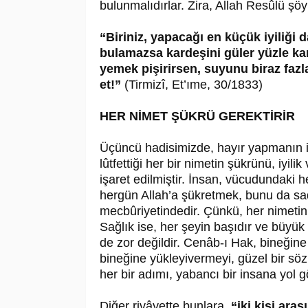
bulunmalıdırlar. Zira, Allah Resûlü şö
“Biriniz, yapacağı en küçük iyiliği 
bulamazsa kardeşini güler yüzle karş
yemek pişirirsen, suyunu biraz faz
et!”
(Tirmizî, Et’ıme, 30/1833)
HER NİMET ŞÜKRÜ GEREKTİRİR
Üçüncü hadisimizde, hayır yapmanın in
lûtfettiği her bir nimetin şükrünü, iyi
işaret edilmiştir. İnsan, vücudundaki h
hergün Allah’a şükretmek, bunu da sad
mecbûriyetindedir. Çünkü, her nimetin b
Sağlık ise, her şeyin başıdır ve büyük
de zor değildir. Cenâb-ı Hak, bineğin
bineğine yükleyivermeyi, güzel bir sö
her bir adımı, yabancı bir insana yol g
Diğer rivâyette bunlara,
“iki kişi ara