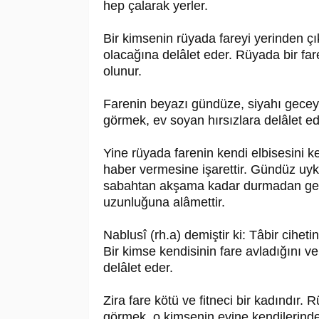
hep çalarak yerler.
Bir kimsenin rüyada fareyi yerinden çı
olacağına delâlet eder. Rüyada bir far
olunur.
Farenin beyazı gündüze, siyahı geceye 
görmek, ev soyan hırsızlara delâlet ed
Yine rüyada farenin kendi elbisesini 
haber vermesine işarettir. Gündüz uy
sabahtan akşama kadar durmadan gezi
uzunluğuna alâmettir.
Nablusî (rh.a) demiştir ki: Tâbir ciheti
Bir kimse kendisinin fare avladığını v
delâlet eder.
Zira fare kötü ve fitneci bir kadındır.
görmek, o kimsenin evine kendilerind