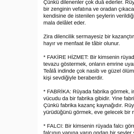
Çünkü dilenenler çok duâ ederler. Rüy
bir zenginin vefatına ve oradan çıkac
kendisine de istenilen şeylerin veril
mala delâlet eder.
Zira dilencilik sermayesiz bir kazançtı
hayır ve menfaat ile tâbir olunur.
* FAKİRE HİZMET: Bir kimsenin rüyada 
tevazu göstermek, onların emrine uyar
Teâlâ indinde çok nasib ve güzel ölüme
kişi sevdiğiyle beraberdir.
* FABRİKA: Rüyada fabrika görmek, ins
vücudu da bir fabrika gibidir. Yine fa
Çünkü fabrika kazanç kaynağıdır. Rüya
yürüdüğünü görmek, eve gelecek bir mi
* FALCI: Bir kimsenin rüyada falcı görm
falcının yanına varıp ondan bir şeyler