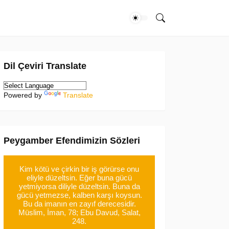
Dil Çeviri Translate
Powered by
Translate
Peygamber Efendimizin Sözleri
Kim kötü ve çirkin bir iş görürse onu
eliyle düzeltsin. Eğer buna gücü
yetmiyorsa diliyle düzeltsin. Buna da
gücü yetmezse, kalben karşı koysun.
Bu da imanın en zayıf derecesidir.
Müslim, İman, 78; Ebu Davud, Salat,
248.