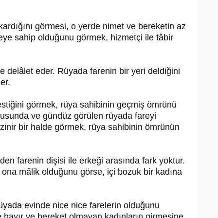
kardığını görmesi, o yerde nimet ve bereketin az
eye sahip olduğunu görmek, hizmetçi ile tâbir
delâlet eder. Rüyada farenin bir yeri deldiğini
er.
kestiğini görmek, rüya sahibinin geçmiş ömrünü
kusunda ve gündüz görülen rüyada fareyi
nir bir halde görmek, rüya sahibinin ömrünün
nden farenin dişisi ile erkeği arasında fark yoktur.
e ona mâlik olduğunu görse, içi bozuk bir kadına
 Rüyada evinde nice nice farelerin olduğunu
e hayır ve bereket olmayan kadınların girmesine