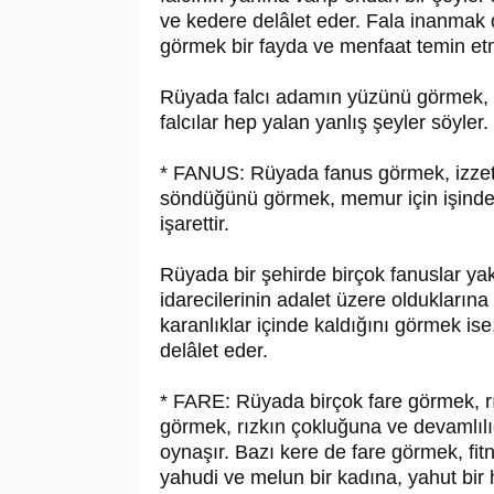
ve kedere delâlet eder. Fala inanma
görmek bir fayda ve menfaat temin et
Rüyada falcı adamın yüzünü görmek, ya
falcılar hep yalan yanlış şeyler söyler.
* FANUS: Rüyada fanus görmek, izzet 
söndüğünü görmek, memur için işinden
işarettir.
Rüyada bir şehirde birçok fanuslar y
idarecilerinin adalet üzere oldukların
karanlıklar içinde kaldığını görmek ise
delâlet eder.
* FARE: Rüyada birçok fare görmek, rız
görmek, rızkın çokluğuna ve devamlılığ
oynaşır. Bazı kere de fare görmek, fitn
yahudi ve melun bir kadına, yahut bir hı