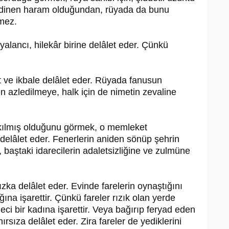
k dinen haram olduğundan, rüyada da bunu
mez.
lancı, hilekâr birine delâlet eder. Çünkü
ve ikbale delâlet eder. Rüyada fanusun
 azledilmeye, halk için de nimetin zevaline
akılmış olduğunu görmek, o memleket
a delâlet eder. Fenerlerin aniden sönüp şehrin
, baştaki idarecilerin adaletsizliğine ve zulmüne
ka delâlet eder. Evinde farelerin oynaştığını
ına işarettir. Çünkü fareler rızık olan yerde
eci bir kadına işarettir. Veya bağırıp feryad eden
rsıza delâlet eder. Zira fareler de yediklerini