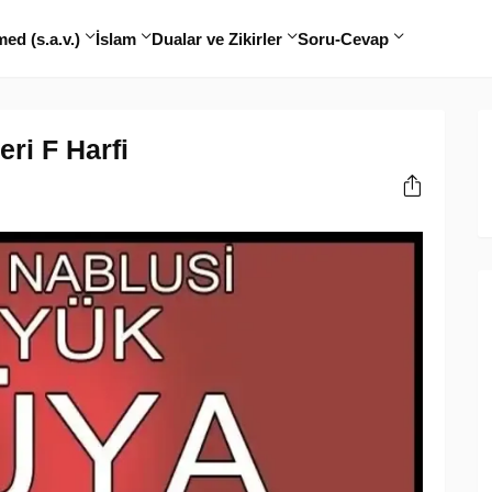
d (s.a.v.)
İslam
Dualar ve Zikirler
Soru-Cevap
ri F Harfi