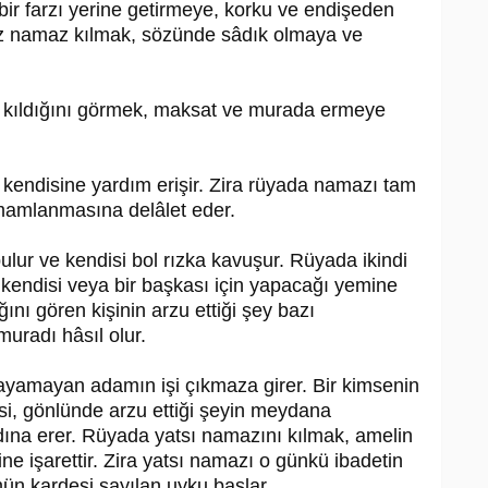
n bir farzı yerine getirmeye, korku ve endişeden
rz namaz kılmak, sözünde sâdık olmaya ve
ı kıldığını görmek, maksat ve murada ermeye
 kendisine yardım erişir. Zira rüyada namazı tam
amamlanmasına delâlet eder.
lur ve kendisi bol rızka kavuşur. Rüyada ikindi
 kendisi veya bir başkası için yapacağı yemine
ğını gören kişinin arzu ettiği şey bazı
uradı hâsıl olur.
yamayan adamın işi çıkmaza girer. Bir kimsenin
i, gönlünde arzu ettiği şeyin meydana
dına erer. Rüyada yatsı namazını kılmak, amelin
işarettir. Zira yatsı namazı o günkü ibadetin
mün kardeşi sayılan uyku başlar.