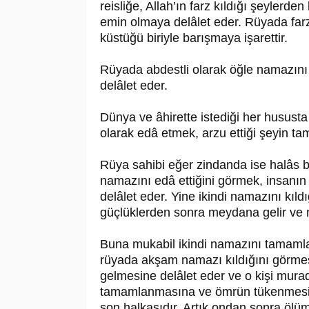
reisliğe, Allah’ın farz kıldığı şeylerde
emin olmaya delâlet eder. Rüyada fa
küstüğü biriyle barışmaya işarettir.
Rüyada abdestli olarak öğle namazın
delâlet eder.
Dünya ve âhirette istediği her hususta
olarak edâ etmek, arzu ettiği şeyin t
Rüya sahibi eğer zindanda ise halâs bu
namazını edâ ettiğini görmek, insanın
delâlet eder. Yine ikindi namazını kıldı
güçlüklerden sonra meydana gelir ve m
Buna mukabil ikindi namazını tamamla
rüyada akşam namazı kıldığını görmes
gelmesine delâlet eder ve o kişi mura
tamamlanmasına ve ömrün tükenmesine 
son halkasıdır. Artık ondan sonra ölü