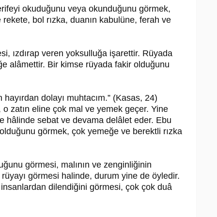
erifeyi okuduğunu veya okunduğunu görmek,
e rekete, bol rızka, duanın kabulüne, ferah ve
si, ızdırap veren yoksulluğa işarettir. Rüyada
ğe alâmettir. Bir kimse rüyada fakir olduğunu
in hayırdan dolayı muhtacım.” (Kasas, 24)
, o zatın eline çok mal ve yemek geçer. Yine
ve hâlinde sebat ve devama delâlet eder. Ebu
r olduğunu görmek, çok yemeğe ve berektli rızka
duğunu görmesi, malının ve zenginliğinin
 rüyayı görmesi halinde, durum yine de öyledir.
 insanlardan dilendiğini görmesi, çok çok duâ