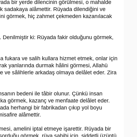
ada bir yerde dilencinin görülmesi, o mahalde
ak sadakaya alâmettir. Rüyada dilendiğini ve
diğini görmek, hiç zahmet çekmeden kazanılacak
r. Denilmiştir ki: Rüyada fakir olduğunu görmek,
fukara ve salih kullara hizmet etmek, onlar için
ak yanlarında durmak hâlini görmesi, Allahü
 ve sâlihlerle arkadaş olmaya delâlet eder. Zira
anın bedeni ile tâbir olunur. Çünkü insan
brika görmek, kazanç ve menfaate delâlet eder.
da herhangi bir fabrikadan çıkıp yol boyu
safire alâmettir.
esi, amelini iptal etmeye işarettir. Rüyada bir
 sorduğu görmek, rüya sahibi için, şiddetli üzüntü