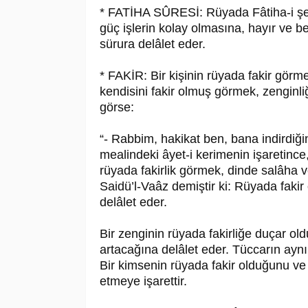
* FATİHA SÛRESİ: Rüyada Fâtiha-i ş
güç işlerin kolay olmasına, hayır ve b
sürura delâlet eder.
* FAKİR: Bir kişinin rüyada fakir görme
kendisini fakir olmuş görmek, zenginli
görse:
“- Rabbim, hakikat ben, bana indirdiğ
mealindeki âyet-i kerimenin işaretince
rüyada fakirlik görmek, dinde salâha 
Saidü’l-Vaâz demiştir ki: Rüyada faki
delâlet eder.
Bir zenginin rüyada fakirliğe duçar ol
artacağına delâlet eder. Tüccarın aynı
Bir kimsenin rüyada fakir olduğunu ve
etmeye işarettir.