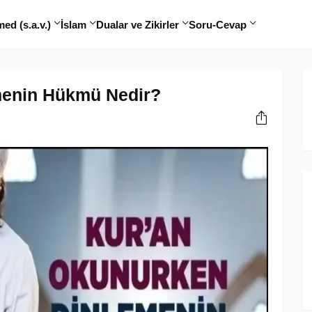
d (s.a.v.)
İslam
Dualar ve Zikirler
Soru-Cevap
menin Hükmü Nedir?