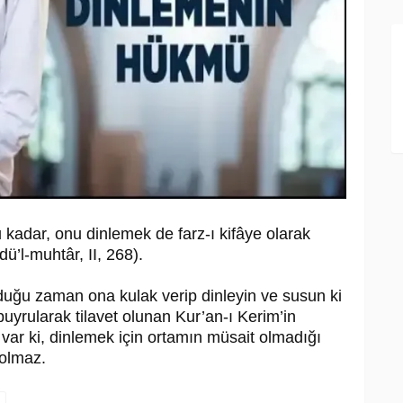
 kadar, onu dinlemek de farz-ı kifâye olarak
dü’l-muhtâr, II, 268).
nduğu zaman ona kulak verip dinleyin ve susun ki
buyrularak tilavet olunan Kur’an-ı Kerim’in
var ki, dinlemek için ortamın müsait olmadığı
olmaz.