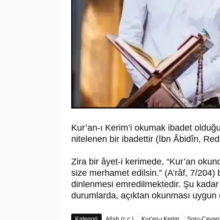
Kur’an-ı Kerim’i okumak ibadet olduğu
nitelenen bir ibadettir (İbn Âbidîn, Red
Zira bir âyet-i kerimede, “Kur’an oku
size merhamet edilsin.” (A’râf, 7/204) 
dinlenmesi emredilmektedir. Şu kadar 
durumlarda, açıktan okunması uygun 
Kategori
Allah (c.c.)
Kur'an-ı Kerim
Soru-Cevap