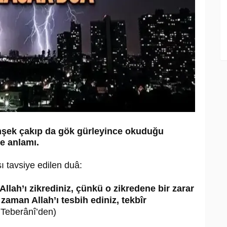
imşek çakıp da gök gürleyince okuduğu
e anlamı.
 tavsiye edilen duâ:
llah’ı zikrediniz, çünkü o zikredene bir zarar
zaman Allah’ı tesbih ediniz, tekbîr
 Teberânî’den)