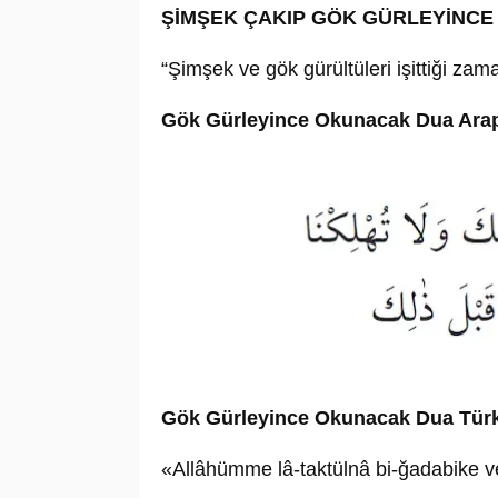
ŞİMŞEK ÇAKIP GÖK GÜRLEYİNC
“Şimşek ve gök gürültüleri işittiği zam
Gök Gürleyince Okunacak Dua Ara
Gök Gürleyince Okunacak Dua Tür
«Allâhümme lâ-taktülnâ bi-ğadabike vel