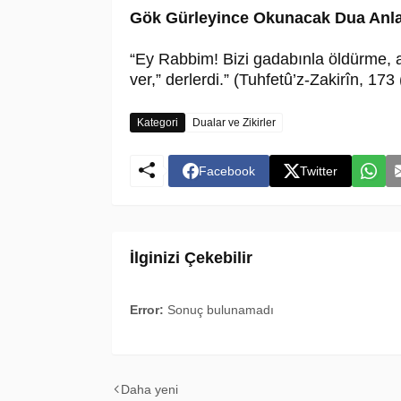
Gök Gürleyince Okunacak Dua Anl
“Ey Rabbim! Bizi gadabınla öldürme, a
ver,” derlerdi.” (Tuhfetû’z-Zakirîn, 173
Kategori
Dualar ve Zikirler
Facebook
Twitter
İlginizi Çekebilir
Error:
Sonuç bulunamadı
Daha yeni