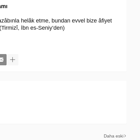
amı
zâbınla helâk etme, bundan evvel bize âfiyet
 (Tirmizî, İbn es-Seniy’den)
Daha eski