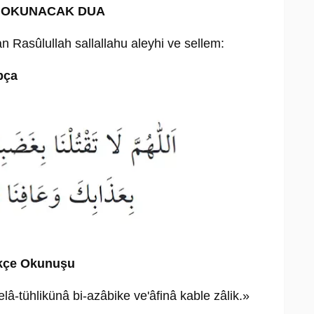
E OKUNACAK DUA
an Rasûlullah sallallahu aleyhi ve sellem:
pça
kçe Okunuşu
â-tühlikünâ bi-azâbike ve'âfinâ kable zâlik.»