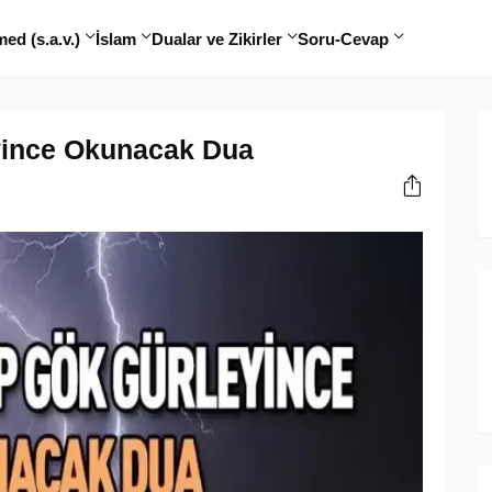
d (s.a.v.)
İslam
Dualar ve Zikirler
Soru-Cevap
yince Okunacak Dua