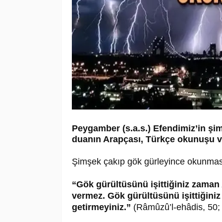
Peygamber (s.a.s.) Efendimiz’in ş
duanın Arapçası, Türkçe okunuşu v
Şimşek çakıp gök gürleyince okunması
“Gök gürültüsünü işittiğiniz zaman A
vermez. Gök gürültüsünü işittiğiniz 
getirmeyiniz.”
(Râmûzû’l-ehâdis, 50;