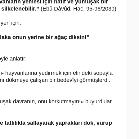
vanların yemesi için hafif ve yumuşak bir
 silkelenebilir.”
(Ebû Dâvûd, Hac, 95-96/2039)
yeri için:
aka onun yerine bir ağaç diksin!”
yle anlatır:
em- hayvanlarına yedirmek için elindeki sopayla
ını dökmeye çalışan bir bedevîyi görmüşlerdi.
uşak davranın, onu korkutmayın!» buyurdular.
tatlılıkla sallayarak yaprakları dök, vurup