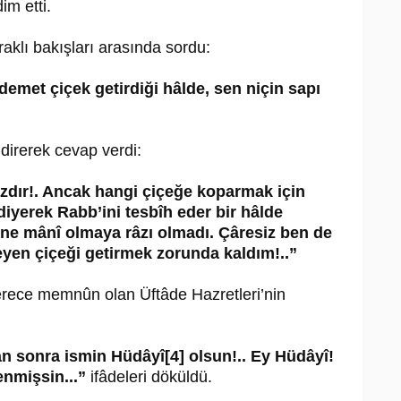
im etti.
aklı bakışları arasında sordu:
met çiçek getirdiği hâlde, sen niçin sapı
irerek cevap verdi:
zdır!. Ancak hangi çiçeğe koparmak için
diyerek Rabb’ini tesbîh eder bir hâlde
ine mânî olmaya râzı olmadı. Çâresiz ben de
yen çiçeği getirmek zorunda kaldım!..”
rece memnûn olan Üftâde Hazretleri’nin
n sonra ismin Hüdâyî[4] olsun!.. Ey Hüdâyî!
enmişsin...”
ifâdeleri döküldü.