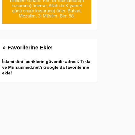
birinden kurtarır. Kim bir müslümanı(n
kusurunu) örterse, Allah da Kıyamet
günü onu(n kusurunu) örter. Buhari,
Mezalim, 3; Müslim, Birr, 58.
⭐ Favorilerine Ekle!
İslami dini içeriklerin güvenilir adresi: Tıkla
ve Muhammed.net’i Google’da favorilerine
ekle!