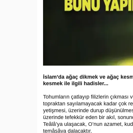
İslam’da ağaç dikmek ve ağaç kes
kesmek ile ilgili hadisler...
Tohumların çatlayıp filizlerin çıkması 
topraktan sayılamayacak kadar çok ren
yetişmesi, üzerinde durup düşünülmes
üzerinde tefekkür eden bir akıl, sonun
Teâlâ’ya ulaşacak, O’nun azamet, kudr
temâşâya dalacaktır.