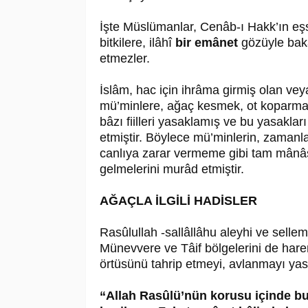
İşte Müslümanlar, Cenâb-ı Hakk’ın eşsi
bitkilere, ilâhî
bir emânet
gözüyle baka
etmezler.
İslâm, hac için ihrâma girmiş olan v
mü’minlere, ağaç kesmek, ot koparmak
bâzı fiilleri yasaklamış ve bu yasaklar
etmiştir. Böylece mü’minlerin, zamanla
canlıya zarar vermeme gibi tam mânâs
gelmelerini murâd etmiştir.
AĞAÇLA İLGİLİ HADİSLER
Rasûlullah -sallâllâhu aleyhi ve sell
Münevvere ve Tâif bölgelerini de hare
örtüsünü tahrip etmeyi, avlanmayı ya
“Allah Rasûlü’nün korusu içinde bu