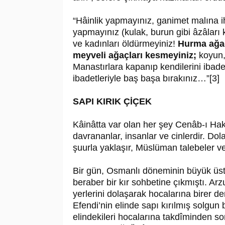
“Hâinlik yapmayınız, ganimet malına 
yapmayınız (kulak, burun gibi âzâları k
ve kadınları öldürmeyiniz!
Hurma ağaç
meyveli ağaçları kesmeyiniz;
koyun,
Manastırlara kapanıp kendilerini ibade
ibadetleriyle baş başa bırakınız…”[3]
SAPI KIRIK ÇİÇEK
Kâinâtta var olan her şey Cenâb-ı Hakk’
davrananlar, insanlar ve cinlerdir. Do
şuurla yaklaşır, Müslüman talebeler ve ç
Bir gün, Osmanlı döneminin büyük üs
beraber bir kır sohbetine çıkmıştı. Arz
yerlerini dolaşarak hocalarına birer 
Efendi’nin elinde sapı kırılmış solgun 
elindekileri hocalarına takdîminden 