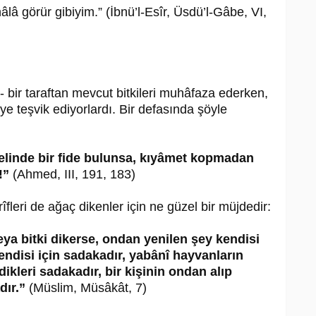
lâ görür gibiyim.” (İbnü’l-Esîr, Üsdü’l-Gâbe, VI,
- bir taraftan mevcut bitkileri muhâfaza ederken,
ye teşvik ediyorlardı. Bir defasında şöyle
 elinde bir fide bulunsa, kıyâmet kopmadan
!”
(Ahmed, III, 191, 183)
fleri de ağaç dikenler için ne güzel bir müjdedir:
ya bitki dikerse, ondan yenilen şey kendisi
endisi için sadakadır, yabânî hayvanların
dikleri sadakadır, bir kişinin ondan alıp
dır.”
(Müslim, Müsâkât, 7)