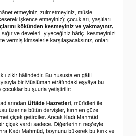
ihânet etmeyiniz, zulmetmeyiniz, müsle
eserek işkence etmeyiniz); çocukları, yaşlıları
larını kökünden kesmeyiniz ve yakmayınız,
 sığır ve develeri -yiyeceğiniz hâriç- kesmeyiniz!
te vermiş kimselerle karşılaşacaksınız, onları
ı zikir hâlindedir. Bu hususta en gâfil
layısıyla bir Müslüman etrâfındaki eşyâya bu
ocuklar bu şuurla yetiştirilir:
tadlarından
Üftâde Hazretleri
, mürîdleri ile
usu üzerine bütün dervişler, kırın en güzel
demet çiçek getirdiler. Ancak Kadı Mahmûd
bir çiçek vardı sadece. Diğerlerinin neş’eyle
sonra Kadı Mahmûd, boynunu bükerek bu kırık ve