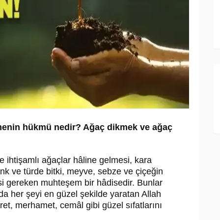
menin hükmü nedir? Ağaç dikmek ve ağaç
ve ihtişamlı ağaçlar hâline gelmesi, kara
k ve türde bitki, meyve, sebze ve çiçeğin
i gereken muhteşem bir hâdisedir. Bunlar
da her şeyi en güzel şekilde yaratan Allah
et, merhamet, cemâl gibi güzel sıfatlarını