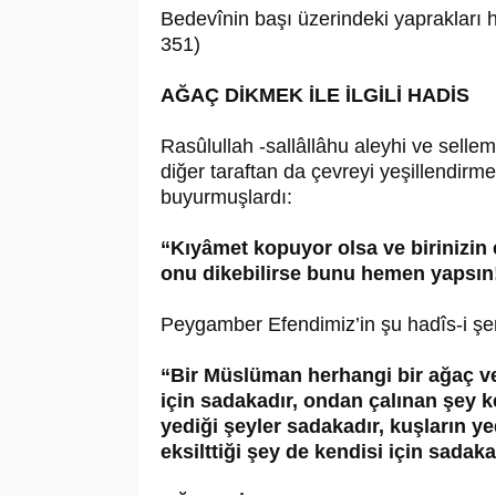
Bedevînin başı üzerindeki yaprakları hâ
351)
AĞAÇ DİKMEK İLE İLGİLİ HADİS
Rasûlullah -sallâllâhu aleyhi ve sellem
diğer taraftan da çevreyi yeşillendirme
buyurmuşlardı:
“Kıyâmet kopuyor olsa ve birinizin
onu dikebilirse bunu hemen yapsın
Peygamber Efendimiz’in şu hadîs-i şerî
“Bir Müslüman herhangi bir ağaç ve
için sadakadır, ondan çalınan şey k
yediği şeyler sadakadır, kuşların ye
eksilttiği şey de kendisi için sadaka