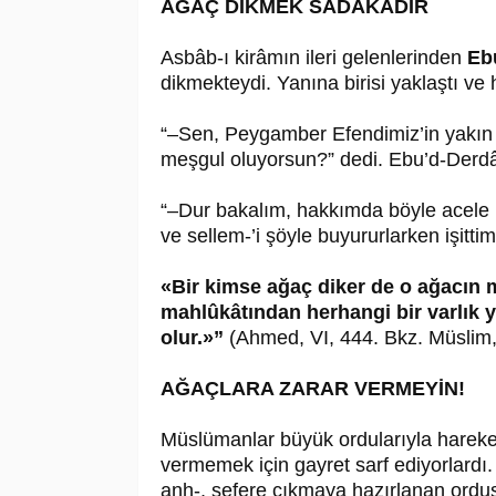
AĞAÇ DİKMEK SADAKADIR
Asbâb-ı kirâmın ileri gelenlerinden
Eb
dikmekteydi. Yanına birisi yaklaştı ve 
“–Sen, Peygamber Efendimiz’in yakın
meşgul oluyorsun?” dedi. Ebu’d-Derdâ 
“–Dur bakalım, hakkımda böyle acele 
ve sellem-’i şöyle buyururlarken işittim
«Bir kimse ağaç diker de o ağacın 
mahlûkâtından herhangi bir varlık y
olur.»”
(Ahmed, VI, 444. Bkz. Müslim,
AĞAÇLARA ZARAR VERMEYİN!
Müslümanlar büyük ordularıyla hareket
vermemek için gayret sarf ediyorlardı
anh-, sefere çıkmaya hazırlanan ordus