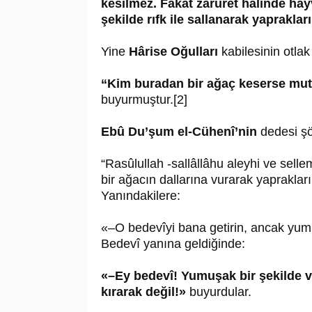
kesilmez. Fakat zarûret hâlinde hay
şekilde rıfk ile sallanarak yaprakları
Yine
Hârise Oğulları
kabilesinin otlak 
“Kim buradan bir ağaç keserse mutl
buyurmuştur.[2]
Ebû Du’şum el-Cühenî’nin
dedesi şö
“Rasûlullah -sallâllâhu aleyhi ve sell
bir ağacın dallarına vurarak yapraklar
Yanındakilere:
«–O bedevîyi bana getirin, ancak yum
Bedevî yanına geldiğinde:
«–Ey bedevî! Yumuşak bir şekilde ve 
kırarak değil!»
buyurdular.