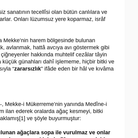
z sanatının tecellîsi olan bütün canlılara ve
rlar. Onları lüzumsuz yere koparmaz, isrâf
eya Mekke’nin harem bölgesinde bulunan
, avlanmak, hattâ avcıya avı göstermek gibi
ı çiğneyenler hakkında muhtelif cezâlar tâyin
 küçük günahları dahî işlememe, hiçbir bitki ve
ıyla “
zararsızlık
” ifâde eden bir hâl ve kıvâma
em-, Mekke-i Mükerreme’nin yanında Medîne-i
m ilan ederek oralarda ağaç kesmeyi, bitki
saklamış[1] ve şöyle buyurmuştur:
lunan ağaçlara sopa ile vurulmaz ve onlar