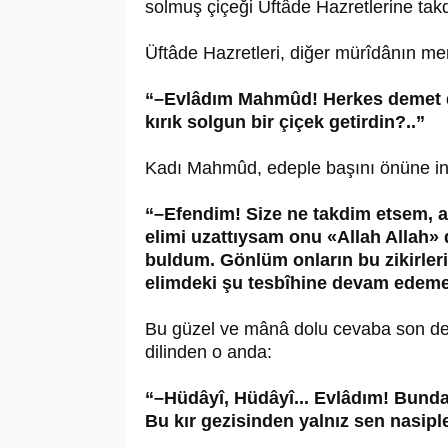
solmuş çiçeği Üftâde Hazretlerine takd
Üftâde Hazretleri, diğer mürîdânın mer
“–Evlâdım Mahmûd! Herkes demet de
kırık solgun bir çiçek getirdin?..”
Kadı Mahmûd, edeple başını önüne ind
“–Efendim! Size ne takdim etsem, a
elimi uzattıysam onu «Allah Allah» 
buldum. Gönlüm onların bu zikirler
elimdeki şu tesbîhine devam edeme
Bu güzel ve mânâ dolu cevaba son de
dilinden o anda:
“–Hüdâyî, Hüdâyî... Evlâdım! Bunda
Bu kır gezisinden yalnız sen nasipl