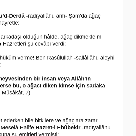
u’d-Derdâ
-radıyallâhu anh- Şam’da ağaç
hayretle:
 arkadaşı olduğun hâlde, ağaç dikmekle mi
Hazretleri şu cevâbı verdi:
hüküm verme! Ben Rasûlullah -sallâllâhu aleyhi
:
meyvesinden bir insan veya Allâh’ın
erse bu, o ağacı diken kimse için sadaka
 Müsâkât, 7)
 ederken bile bitkilere ve ağaçlara zarar
. Meselâ Halîfe
Hazret-i Ebûbekir
-radıyallâhu
una şu emirleri vermişti: